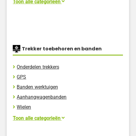
Belarus
Toon alle categorieën
Challenger
Claas
Compact
David Brown
Trekker toebehoren en banden
Eicher
Ford
Onderdelen trekkers
Holder
GPS
Iseki
Banden werktuigen
JCB
Aanhangwagenbanden
Kioti
Wielen
Kubota
Aftak assen
Toon alle categorieën
Lindner Geotrac
Airco installaties
Shibaura