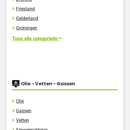
Friesland
Gelderland
Groningen
Flevoland
Toon alle categorieën
Limburg
Noord-Brabant
Noord-Holland
Overijssel
Olie - Vetten - Gassen
Utrecht
Zeeland
Olie
Zuid-Holland
Gassen
Vetten
Smeermiddelen