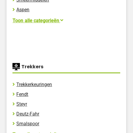
Aspen
Biogas
Toon alle categorieën
Brandstoffen
Gassen koelinstallaties
Gassen voor verwarmingsdoeleinden
Gassen vriesinstallaties
Trekkers
Installaties
Opslagtanks olie
Trekkerkeuringen
Opvangbakken
Fendt
Tanks verhuur
Steyr
Vetafscheiders
Deutz-Fahr
Smalspoor