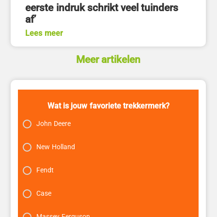
eerste indruk schrikt veel tuinders
af’
Lees meer
Meer artikelen
Wat is jouw favoriete trekkermerk?
John Deere
New Holland
Fendt
Case
Massey Ferguson