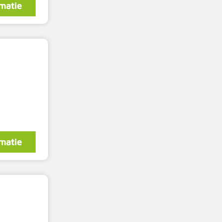
matie
matie