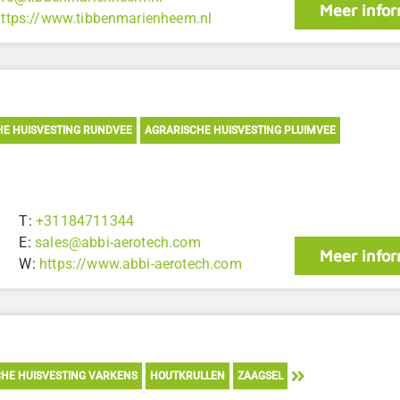
Meer infor
https://www.tibbenmarienheem.nl
HE HUISVESTING RUNDVEE
AGRARISCHE HUISVESTING PLUIMVEE
T:
+31184711344
E:
sales@abbi-aerotech.com
Meer infor
W:
https://www.abbi-aerotech.com
HE HUISVESTING VARKENS
HOUTKRULLEN
ZAAGSEL