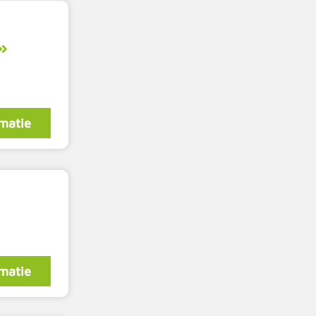
matie
matie