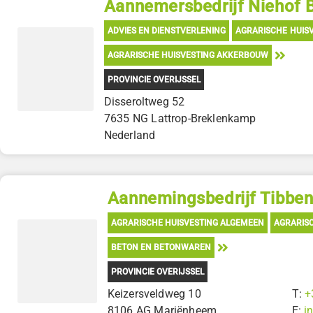
Aannemersbedrijf Niehof 
ADVIES EN DIENSTVERLENING
AGRARISCHE HUIS
AGRARISCHE HUISVESTING AKKERBOUW
PROVINCIE OVERIJSSEL
Disseroltweg 52
7635 NG Lattrop-Breklenkamp
Nederland
Aannemingsbedrijf Tibbe
AGRARISCHE HUISVESTING ALGEMEEN
AGRARIS
BETON EN BETONWAREN
PROVINCIE OVERIJSSEL
Keizersveldweg 10
T:
+
8106 AG Mariënheem
E:
i