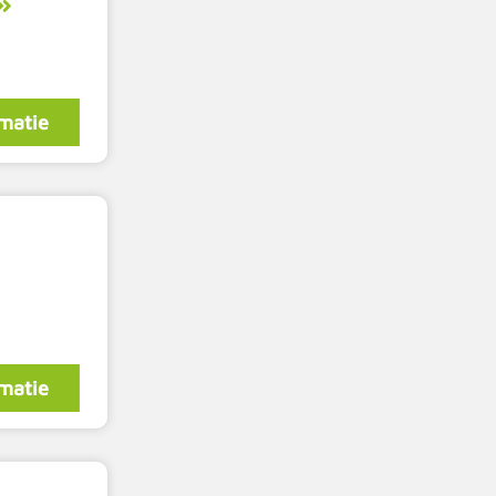
matie
matie