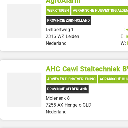
AgroAlarm
WERKTUIGEN
AGRARISCHE HUISVESTING ALGE
PROVINCIE ZUID-HOLLAND
Dellaertweg 1
T:
2316 WZ Leiden
E:
Nederland
W:
AHC Cawi Staltechniek B
ADVIES EN DIENSTVERLENING
AGRARISCHE HUI
PROVINCIE GELDERLAND
Molenenk 8
7255 AX Hengelo GLD
Nederland