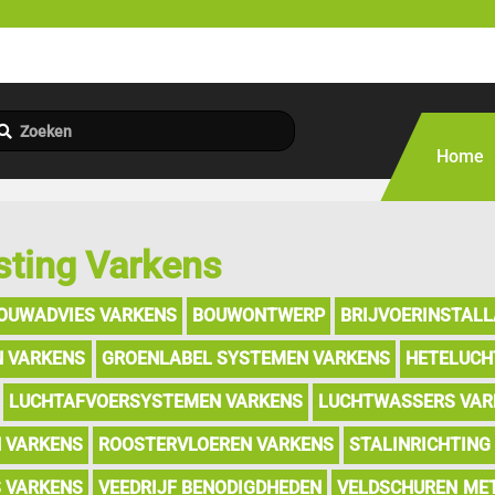
Home
sting Varkens
OUWADVIES VARKENS
BOUWONTWERP
BRIJVOERINSTALL
N VARKENS
GROENLABEL SYSTEMEN VARKENS
HETELUCH
LUCHTAFVOERSYSTEMEN VARKENS
LUCHTWASSERS VAR
 VARKENS
ROOSTERVLOEREN VARKENS
STALINRICHTING
 VARKENS
VEEDRIJF BENODIGDHEDEN
VELDSCHUREN ME