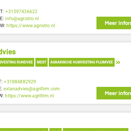
T:
+31597436622
E:
info@agristro.nl
Meer infor
W:
https://www.agristro.nl
dvies
SVESTING RUNDVEE
MEST
AGRARISCHE HUISVESTING PLUIMVEE
T:
+31884882929
E:
exlanadvies@agrifirm.com
Meer infor
W:
https://www.agrifirm.nl