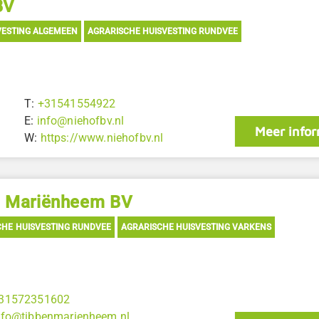
BV
VESTING ALGEMEEN
AGRARISCHE HUISVESTING RUNDVEE
T:
+31541554922
E:
info@niehofbv.nl
Meer infor
W:
https://www.niehofbv.nl
n Mariënheem BV
CHE HUISVESTING RUNDVEE
AGRARISCHE HUISVESTING VARKENS
31572351602
nfo@tibbenmarienheem.nl