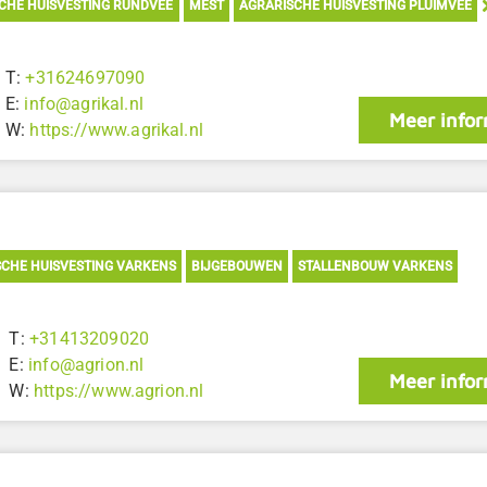
CHE HUISVESTING RUNDVEE
MEST
AGRARISCHE HUISVESTING PLUIMVEE
T:
+31624697090
E:
info@agrikal.nl
Meer infor
W:
https://www.agrikal.nl
CHE HUISVESTING VARKENS
BIJGEBOUWEN
STALLENBOUW VARKENS
T:
+31413209020
E:
info@agrion.nl
Meer infor
W:
https://www.agrion.nl