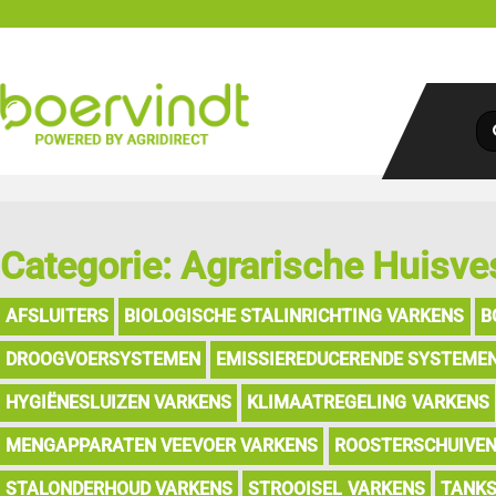
Categorie: Agrarische Huisve
AFSLUITERS
BIOLOGISCHE STALINRICHTING VARKENS
B
DROOGVOERSYSTEMEN
EMISSIEREDUCERENDE SYSTEME
HYGIËNESLUIZEN VARKENS
KLIMAATREGELING VARKENS
MENGAPPARATEN VEEVOER VARKENS
ROOSTERSCHUIVEN
STALONDERHOUD VARKENS
STROOISEL VARKENS
TANKS