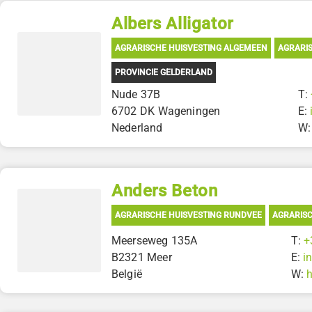
Albers Alligator
AGRARISCHE HUISVESTING ALGEMEEN
AGRARIS
PROVINCIE GELDERLAND
Nude 37B
T:
6702 DK Wageningen
E:
Nederland
W
Anders Beton
AGRARISCHE HUISVESTING RUNDVEE
AGRARISC
Meerseweg 135A
T:
+
B2321 Meer
E:
i
België
W: