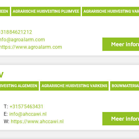
MEEN
AGRARISCHE HUISVESTING PLUIMVEE
AGRARISCHE HUISVESTING VA
+31884621212
info@agroalarm.com
Meer infor
https://www.agroalarm.com
V
SVESTING ALGEMEEN
AGRARISCHE HUISVESTING VARKENS
BOUWMATERIA
T:
+31575463431
E:
info@ahccawi.nl
Meer infor
W:
https://www.ahccawi.nl