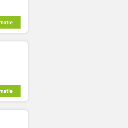
matie
matie