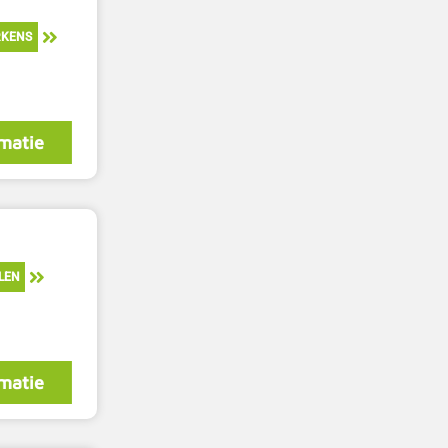
RKENS
matie
LEN
matie