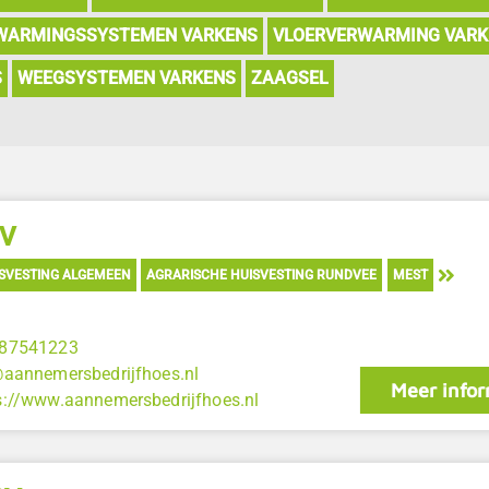
WARMINGSSYSTEMEN VARKENS
VLOERVERWARMING VARK
S
WEEGSYSTEMEN VARKENS
ZAAGSEL
BV
SVESTING ALGEMEEN
AGRARISCHE HUISVESTING RUNDVEE
MEST
87541223
@aannemersbedrijfhoes.nl
Meer infor
s://www.aannemersbedrijfhoes.nl