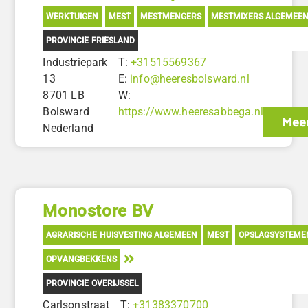
WERKTUIGEN
MEST
MESTMENGERS
MESTMIXERS ALGEMEE
PROVINCIE FRIESLAND
Industriepark
T:
+31515569367
13
E:
info@heeresbolsward.nl
8701 LB
W:
Bolsward
https://www.heeresabbega.nl
Meer
Nederland
Monostore BV
AGRARISCHE HUISVESTING ALGEMEEN
MEST
OPSLAGSYSTEME
OPVANGBEKKENS
PROVINCIE OVERIJSSEL
Carlsonstraat
T:
+31383370700