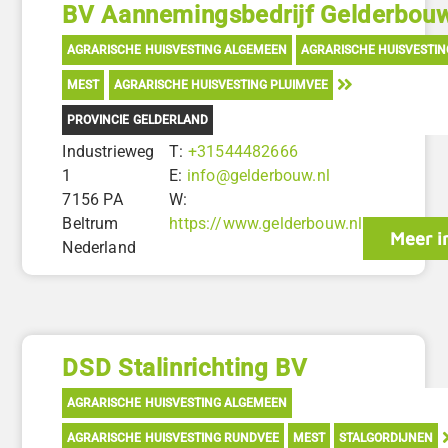
BV Aannemingsbedrijf Gelderbou
AGRARISCHE HUISVESTING ALGEMEEN
AGRARISCHE HUISVESTI
MEST
AGRARISCHE HUISVESTING PLUIMVEE
PROVINCIE GELDERLAND
Industrieweg
T:
+31544482666
1
E:
info@gelderbouw.nl
7156 PA
W:
Beltrum
https://www.gelderbouw.nl
Meer i
Nederland
DSD Stalinrichting BV
AGRARISCHE HUISVESTING ALGEMEEN
AGRARISCHE HUISVESTING RUNDVEE
MEST
STALGORDIJNEN