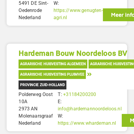
5491 DE Sint-
W:
Oedenrode
https://www.genugten-
Meer inf
Nederland
agri.nl
Hardeman Bouw Noordeloos BV
AGRARISCHE HUISVESTING ALGEMEEN
AGRARISCHE HUISVESTI
AGRARISCHE HUISVESTING PLUIMVEE
PROVINCIE ZUID-HOLLAND
Polderweg Oost
T:
+31184200200
10A
E:
2973 AN
info@hardemannoordeloos.nl
Molenaarsgraaf
W:
M
Nederland
https://www.whardeman.nl