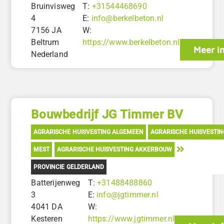
Bruinvisweg
T:
+31544468690
4
E:
info@berkelbeton.nl
7156 JA
W:
Beltrum
https://www.berkelbeton.nl
Meer i
Nederland
Bouwbedrijf JG Timmer BV
AGRARISCHE HUISVESTING ALGEMEEN
AGRARISCHE HUISVESTI
MEST
AGRARISCHE HUISVESTING AKKERBOUW
PROVINCIE GELDERLAND
Batterijenweg
T:
+31488488860
3
E:
info@jgtimmer.nl
4041 DA
W:
Kesteren
https://www.jgtimmer.nl