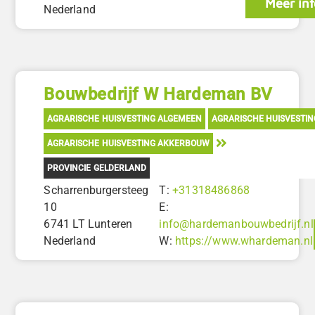
Meer inf
Nederland
Bouwbedrijf W Hardeman BV
AGRARISCHE HUISVESTING ALGEMEEN
AGRARISCHE HUISVESTI
AGRARISCHE HUISVESTING AKKERBOUW
PROVINCIE GELDERLAND
Scharrenburgersteeg
T:
+31318486868
10
E:
6741 LT Lunteren
info@hardemanbouwbedrijf.nl
Nederland
W:
https://www.whardeman.nl