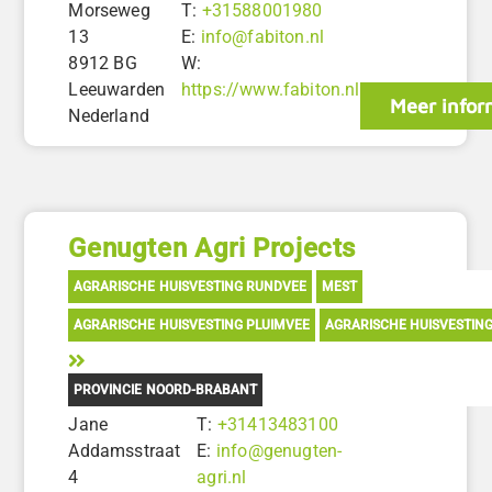
Morseweg
T:
+31588001980
13
E:
info@fabiton.nl
8912 BG
W:
Leeuwarden
https://www.fabiton.nl
Meer infor
Nederland
Genugten Agri Projects
AGRARISCHE HUISVESTING RUNDVEE
MEST
AGRARISCHE HUISVESTING PLUIMVEE
AGRARISCHE HUISVESTIN
PROVINCIE NOORD-BRABANT
Jane
T:
+31413483100
Addamsstraat
E:
info@genugten-
4
agri.nl