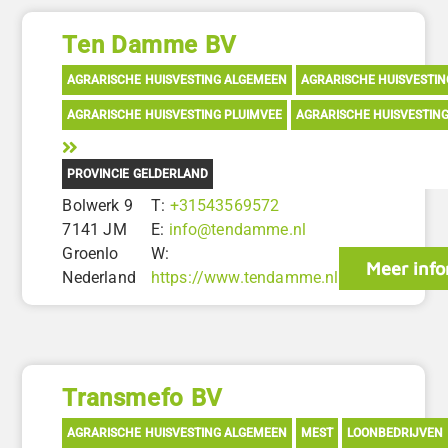
Ten Damme BV
AGRARISCHE HUISVESTING ALGEMEEN
AGRARISCHE HUISVESTI
AGRARISCHE HUISVESTING PLUIMVEE
AGRARISCHE HUISVESTIN
PROVINCIE GELDERLAND
Bolwerk 9
T:
+31543569572
7141 JM
E:
info@tendamme.nl
Groenlo
W:
Meer info
Nederland
https://www.tendamme.nl
Transmefo BV
AGRARISCHE HUISVESTING ALGEMEEN
MEST
LOONBEDRIJVEN