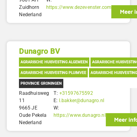
Zuidhorn
https://www.dezevenster.com
Meer i
Nederland
Dunagro BV
AGRARISCHE HUISVESTING ALGEMEEN
AGRARISCHE HUISVESTI
AGRARISCHE HUISVESTING PLUIMVEE
AGRARISCHE HUISVESTIN
PROVINCIE GRONINGEN
Raadhuisweg
T:
+31597675592
11
E:
l.bakker@dunagro.nl
9665 JE
W:
Oude Pekela
https://www.dunagro.nl
Meer inf
Nederland