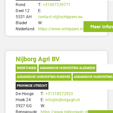
Rond
T:
+31497339771
Deel 12
E:
5531 AH
contact.nl@schippers.eu
Bladel
W:
Meer infor
Nederland
https://www.schippers.nl
Nijborg Agri BV
WERKTUIGEN
AGRARISCHE HUISVESTING ALGEMEEN
AGRARISCHE HUISVESTING RUNDVEE
AGRARISCHE HUISVESTING
PROVINCIE UTRECHT
De Hooge
T:
+31318572923
Hoek 24
E:
info@nijborgagri.nl
3927 GG
W:
Renswoude
https://www.nijborgagri.nl