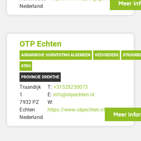
Meer inf
Nederland
OTP Echten
AGRARISCHE HUISVESTING ALGEMEEN
VEEVOEDERS
STROOISE
STRO
PROVINCIE DRENTHE
Traandijk
T:
+31528250073
1
E:
info@otpechten.nl
7932 PZ
W:
Echten
https://www.otpechten.nl
Meer info
Nederland