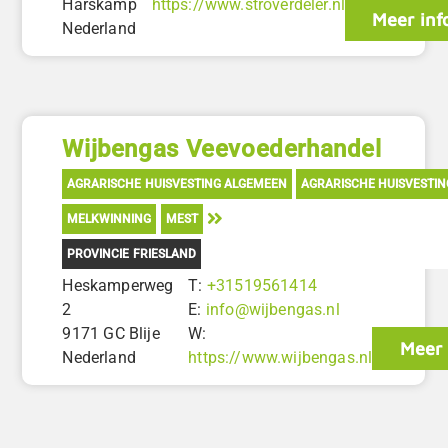
Harskamp
https://www.stroverdeler.nl
Meer inf
Nederland
Wijbengas Veevoederhandel
AGRARISCHE HUISVESTING ALGEMEEN
AGRARISCHE HUISVESTI
MELKWINNING
MEST
PROVINCIE FRIESLAND
Heskamperweg
T:
+31519561414
2
E:
info@wijbengas.nl
9171 GC Blije
W:
Meer 
Nederland
https://www.wijbengas.nl