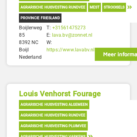
AGRARISCHE HUISVESTING RUNDVEE
MEST
STROOISELS
PROVINCIE FRIESLAND
Boijlerweg
T:
+31561475273
85
E:
lava.bv@zonnet.nl
8392 NC
W:
Boijl
https://www.lavabv.nl
Meer informa
Nederland
Louis Venhorst Fourage
AGRARISCHE HUISVESTING ALGEMEEN
AGRARISCHE HUISVESTING RUNDVEE
AGRARISCHE HUISVESTING PLUIMVEE
AGRARISCHE HUISVESTING VARKENS