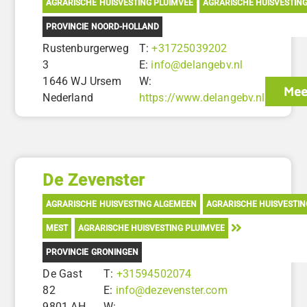
AGRARISCHE HUISVESTING PLUIMVEE
AGRARISCHE HUISVESTIN
PROVINCIE NOORD-HOLLAND
Rustenburgerweg
T:
+31725039202
3
E:
info@delangebv.nl
1646 WJ Ursem
W:
Mee
Nederland
https://www.delangebv.nl
De Zevenster
AGRARISCHE HUISVESTING ALGEMEEN
AGRARISCHE HUISVESTI
MEST
AGRARISCHE HUISVESTING PLUIMVEE
PROVINCIE GRONINGEN
De Gast
T:
+31594502074
82
E:
info@dezevenster.com
9801 AH
W: