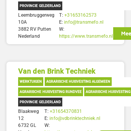
PROVINCIE GELDERLAND
Leembruggerweg
T:
+31653162573
10A
E:
info@transmefo.nl
3882 RV Putten
W:
Mee
Nederland
https://www.transmefo.nl
Van den Brink Techniek
WERKTUIGEN
AGRARISCHE HUISVESTING ALGEMEEN
AGRARISCHE HUISVESTING RUNDVEE
AGRARISCHE HUISVESTING
PROVINCIE GELDERLAND
Blaakweg
T:
+31654370831
12
E:
info@vdbrinktechniek.nl
6732 GL
W: