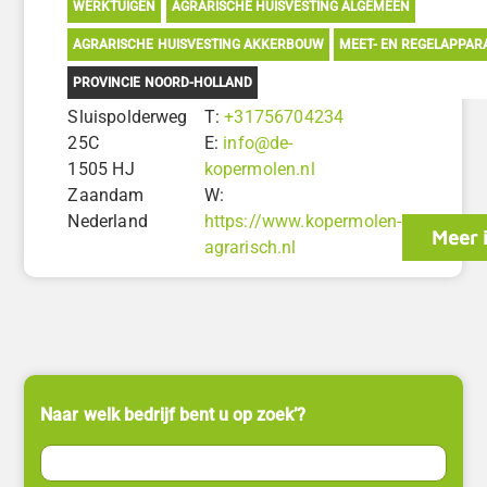
WERKTUIGEN
AGRARISCHE HUISVESTING ALGEMEEN
AGRARISCHE HUISVESTING AKKERBOUW
MEET- EN REGELAPPAR
PROVINCIE NOORD-HOLLAND
Sluispolderweg
T:
+31756704234
25C
E:
info@de-
1505 HJ
kopermolen.nl
Zaandam
W:
Nederland
https://www.kopermolen-
Meer 
agrarisch.nl
Naar welk bedrijf bent u op zoek’?