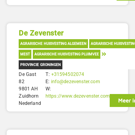
De Zevenster
AGRARISCHE HUISVESTING ALGEMEEN
AGRARISCHE HUISVESTI
MEST
AGRARISCHE HUISVESTING PLUIMVEE
PROVINCIE GRONINGEN
De Gast
T:
+31594502074
82
E:
info@dezevenster.com
9801 AH
W:
Zuidhorn
https://www.dezevenster.com
Meer i
Nederland