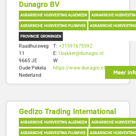
Dunagro BV
AGRARISCHE HUISVESTING ALGEMEEN
AGRARISCHE HUISVESTI
AGRARISCHE HUISVESTING PLUIMVEE
AGRARISCHE HUISVESTIN
PROVINCIE GRONINGEN
Raadhuisweg
T:
+31597675592
11
E:
l.bakker@dunagro.nl
9665 JE
W:
Oude Pekela
https://www.dunagro.nl
Meer inf
Nederland
Gedizo Trading International
AGRARISCHE HUISVESTING ALGEMEEN
AGRARISCHE HUISVESTI
AGRARISCHE HUISVESTING PLUIMVEE
AGRARISCHE HUISVESTIN