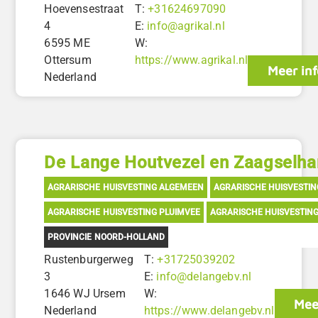
Hoevensestraat
T:
+31624697090
4
E:
info@agrikal.nl
6595 ME
W:
Ottersum
https://www.agrikal.nl
Meer inf
Nederland
De Lange Houtvezel en Zaagselha
AGRARISCHE HUISVESTING ALGEMEEN
AGRARISCHE HUISVESTI
AGRARISCHE HUISVESTING PLUIMVEE
AGRARISCHE HUISVESTIN
PROVINCIE NOORD-HOLLAND
Rustenburgerweg
T:
+31725039202
3
E:
info@delangebv.nl
1646 WJ Ursem
W:
Mee
Nederland
https://www.delangebv.nl