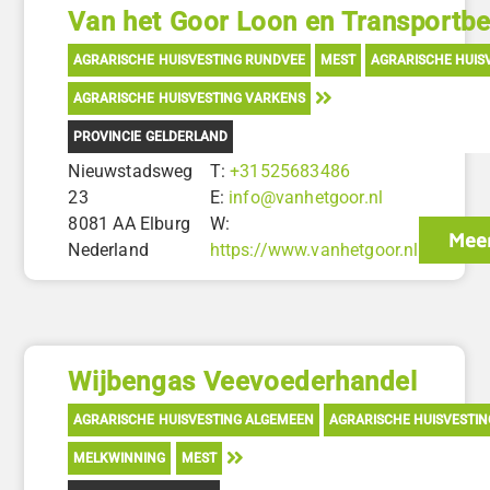
Van het Goor Loon en Transportbed
AGRARISCHE HUISVESTING RUNDVEE
MEST
AGRARISCHE HUIS
AGRARISCHE HUISVESTING VARKENS
PROVINCIE GELDERLAND
Nieuwstadsweg
T:
+31525683486
23
E:
info@vanhetgoor.nl
8081 AA Elburg
W:
Meer
Nederland
https://www.vanhetgoor.nl
Wijbengas Veevoederhandel
AGRARISCHE HUISVESTING ALGEMEEN
AGRARISCHE HUISVESTI
MELKWINNING
MEST