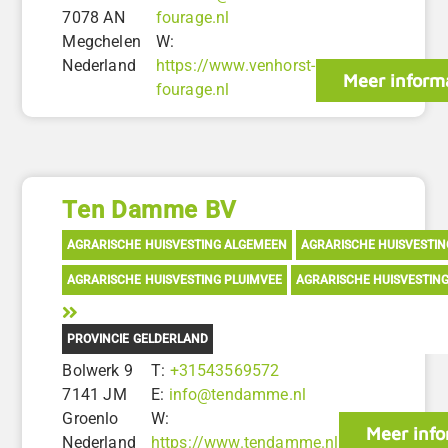
7078 AN
fourage.nl
Megchelen
W:
Nederland
https://www.venhorst-
Meer inform
fourage.nl
Ten Damme BV
AGRARISCHE HUISVESTING ALGEMEEN
AGRARISCHE HUISVESTI
AGRARISCHE HUISVESTING PLUIMVEE
AGRARISCHE HUISVESTIN
PROVINCIE GELDERLAND
Bolwerk 9
T:
+31543569572
7141 JM
E:
info@tendamme.nl
Groenlo
W:
Meer info
Nederland
https://www.tendamme.nl