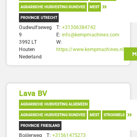
AGRARISCHE HUISVESTING RUNDVEE
MEST
PROVINCIE UTRECHT
Oudwulfseweg
T:
+31306384742
9
E:
info@kempmachines.com
3992 LT
W:
Houten
https://www.kempmachines.nl
M
Nederland
Lava BV
AGRARISCHE HUISVESTING ALGEMEEN
AGRARISCHE HUISVESTING RUNDVEE
MEST
STROOISELS
PROVINCIE FRIESLAND
Boijlerweg
T:
+31561475273