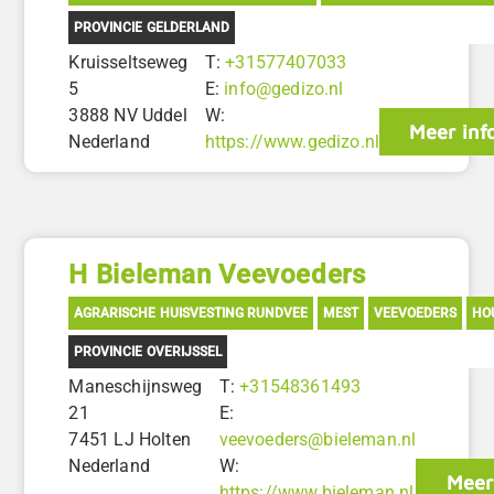
PROVINCIE GELDERLAND
Kruisseltseweg
T:
+31577407033
5
E:
info@gedizo.nl
3888 NV Uddel
W:
Meer inf
Nederland
https://www.gedizo.nl
H Bieleman Veevoeders
AGRARISCHE HUISVESTING RUNDVEE
MEST
VEEVOEDERS
HO
PROVINCIE OVERIJSSEL
Maneschijnsweg
T:
+31548361493
21
E:
7451 LJ Holten
veevoeders@bieleman.nl
Nederland
W:
Meer
https://www.bieleman.nl