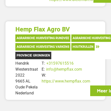
Hemp Flax Agro BV
AGRARISCHE HUISVESTING RUNDVEE
AGRARISCHE HUISVESTING
AGRARISCHE HUISVESTING VARKENS
HOUTKRULLEN
PROVINCIE GRONINGEN
Hendrik
T:
+31597615516
Westerstraat
E:
info@hempflax.com
2022
W:
9665 AL
https://www.hempflax.com
Oude Pekela
Meer i
Nederland