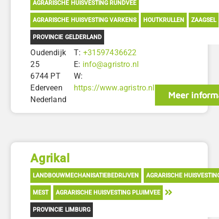
AGRARISCHE HUISVESTING RUNDVEE
AGRARISCHE HUISVESTING VARKENS
HOUTKRULLEN
ZAAGSEL
PROVINCIE GELDERLAND
Oudendijk
T:
+31597436622
25
E:
info@agristro.nl
6744 PT
W:
Ederveen
https://www.agristro.nl
Meer inform
Nederland
Agrikal
LANDBOUWMECHANISATIEBEDRIJVEN
AGRARISCHE HUISVESTIN
MEST
AGRARISCHE HUISVESTING PLUIMVEE
PROVINCIE LIMBURG