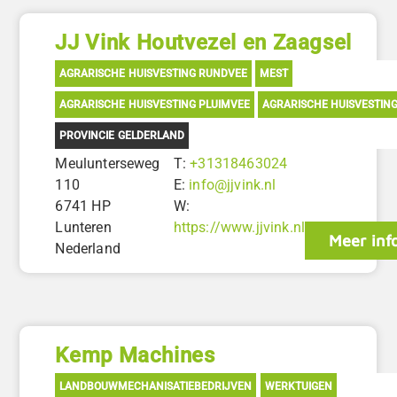
JJ Vink Houtvezel en Zaagsel
AGRARISCHE HUISVESTING RUNDVEE
MEST
AGRARISCHE HUISVESTING PLUIMVEE
AGRARISCHE HUISVESTIN
PROVINCIE GELDERLAND
Meulunterseweg
T:
+31318463024
110
E:
info@jjvink.nl
6741 HP
W:
Lunteren
https://www.jjvink.nl
Meer inf
Nederland
Kemp Machines
LANDBOUWMECHANISATIEBEDRIJVEN
WERKTUIGEN