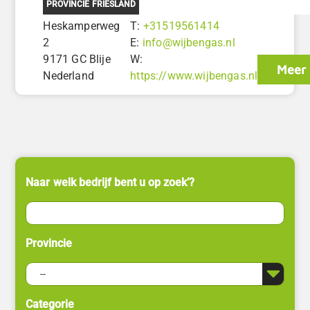
PROVINCIE FRIESLAND
Heskamperweg
T:
+31519561414
2
E:
info@wijbengas.nl
9171 GC Blije
W:
Meer 
Nederland
https://www.wijbengas.nl
Naar welk bedrijf bent u op zoek’?
Provincie
Categorie