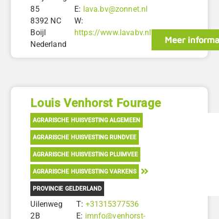
85
E:
lava.bv@zonnet.nl
8392 NC
W:
Boijl
https://www.lavabv.nl
Meer informa
Nederland
Louis Venhorst Fourage
AGRARISCHE HUISVESTING ALGEMEEN
AGRARISCHE HUISVESTING RUNDVEE
AGRARISCHE HUISVESTING PLUIMVEE
AGRARISCHE HUISVESTING VARKENS
PROVINCIE GELDERLAND
Uilenweg
T:
+31315377536
2B
E:
imnfo@venhorst-