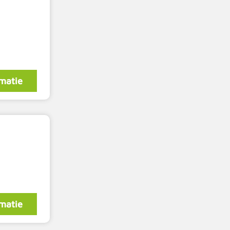
matie
matie