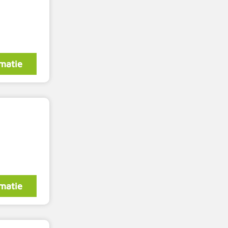
matie
matie