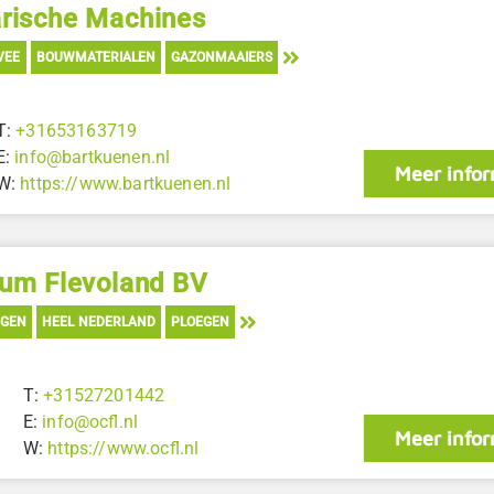
arische Machines
VEE
BOUWMATERIALEN
GAZONMAAIERS
T:
+31653163719
E:
info@bartkuenen.nl
Meer infor
W:
https://www.bartkuenen.nl
um Flevoland BV
IGEN
HEEL NEDERLAND
PLOEGEN
T:
+31527201442
E:
info@ocfl.nl
Meer infor
W:
https://www.ocfl.nl