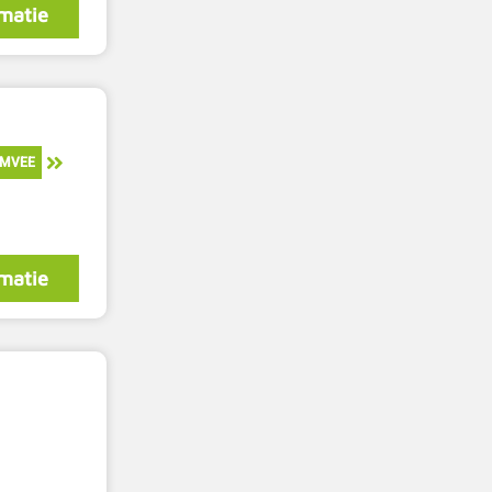
matie
IMVEE
matie