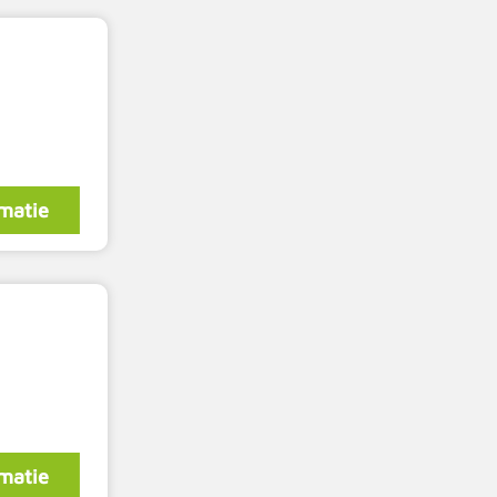
matie
matie