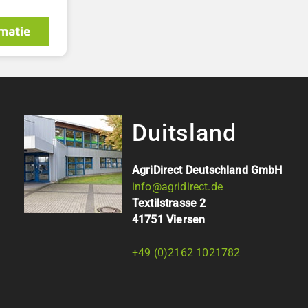
matie
Duitsland
AgriDirect Deutschland GmbH
info@agridirect.de
Textilstrasse 2
41751 Viersen
+49 (0)2162 1021782