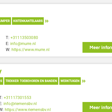
UMPER
KISTENKANTELAARS
T:
+31113503080
E:
info@murre.nl
Meer infor
W:
https://www.murre.nl
V
RS
TREKKER TOEBEHOREN EN BANDEN
WERKTUIGEN
T:
+31117301553
E:
info@riemensbv.nl
Meer infor
W:
https://www.riemensbv.nl