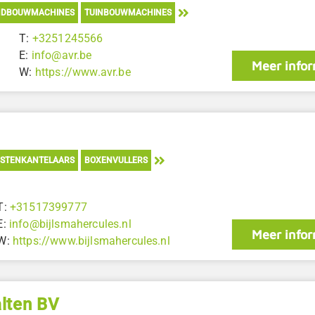
NDBOUWMACHINES
TUINBOUWMACHINES
T:
+3251245566
E:
info@avr.be
Meer infor
W:
https://www.avr.be
ISTENKANTELAARS
BOXENVULLERS
T:
+31517399777
E:
info@bijlsmahercules.nl
Meer infor
W:
https://www.bijlsmahercules.nl
alten BV