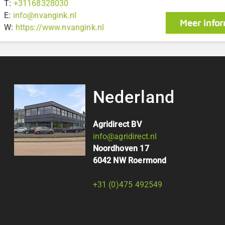
T:
+31168328030
E:
info@nvangink.nl
Meer infor
W:
https://www.nvangink.nl
Nederland
Agridirect BV
info@agridirect.nl
Noordhoven 17
6042 NW Roermond
+31 (0)475 492549