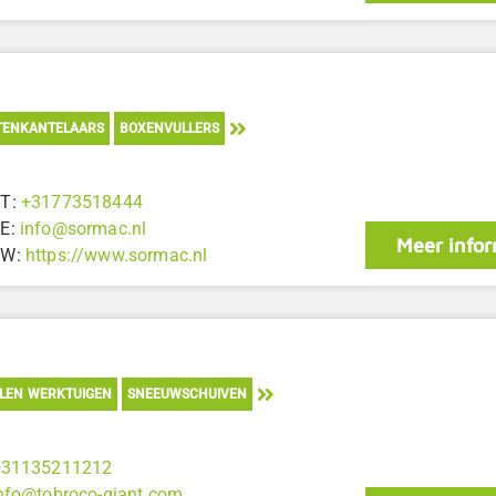
TENKANTELAARS
BOXENVULLERS
T:
+31773518444
E:
info@sormac.nl
Meer infor
W:
https://www.sormac.nl
LEN WERKTUIGEN
SNEEUWSCHUIVEN
+31135211212
nfo@tobroco-giant.com