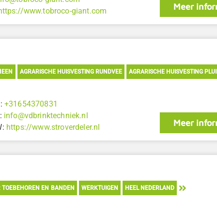
Meer infor
https://www.tobroco-giant.com
MEEN
AGRARISCHE HUISVESTING RUNDVEE
AGRARISCHE HUISVESTING PLU
:
+31654370831
:
info@vdbrinktechniek.nl
Meer infor
W:
https://www.stroverdeler.nl
 TOEBEHOREN EN BANDEN
WERKTUIGEN
HEEL NEDERLAND