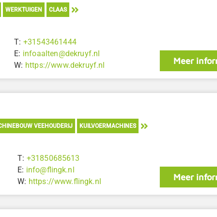
WERKTUIGEN
CLAAS
T:
+31543461444
E:
infoaalten@dekruyf.nl
Meer infor
W:
https://www.dekruyf.nl
HINEBOUW VEEHOUDERIJ
KUILVOERMACHINES
T:
+31850685613
E:
info@flingk.nl
Meer infor
W:
https://www.flingk.nl