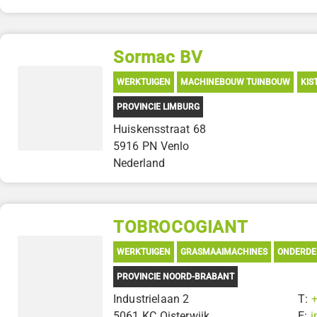
Sormac BV
WERKTUIGEN
MACHINEBOUW TUINBOUW
KIS
PROVINCIE LIMBURG
Huiskensstraat 68
5916 PN Venlo
Nederland
TOBROCOGIANT
WERKTUIGEN
GRASMAAIMACHINES
ONDERDE
PROVINCIE NOORD-BRABANT
Industrielaan 2
T:
5061 KC Oisterwijk
E:
i