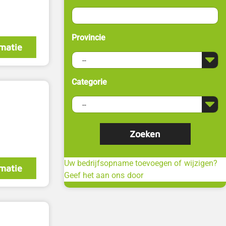
Provincie
matie
Categorie
Uw bedrijfsopname toevoegen of wijzigen?
matie
Geef het aan ons door