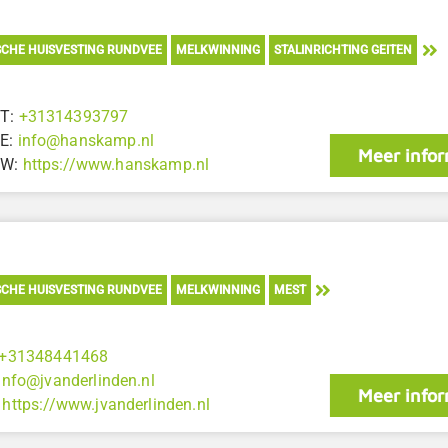
CHE HUISVESTING RUNDVEE
MELKWINNING
STALINRICHTING GEITEN
T:
+31314393797
E:
info@hanskamp.nl
Meer infor
W:
https://www.hanskamp.nl
CHE HUISVESTING RUNDVEE
MELKWINNING
MEST
+31348441468
info@jvanderlinden.nl
Meer infor
:
https://www.jvanderlinden.nl