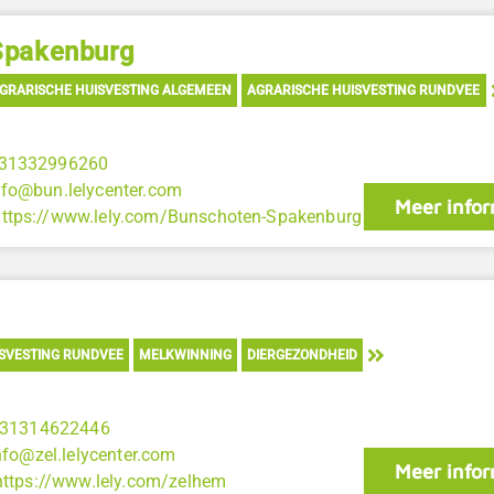
Spakenburg
GRARISCHE HUISVESTING ALGEMEEN
AGRARISCHE HUISVESTING RUNDVEE
31332996260
nfo@bun.lelycenter.com
Meer infor
https://www.lely.com/Bunschoten-Spakenburg
SVESTING RUNDVEE
MELKWINNING
DIERGEZONDHEID
31314622446
nfo@zel.lelycenter.com
Meer infor
https://www.lely.com/zelhem