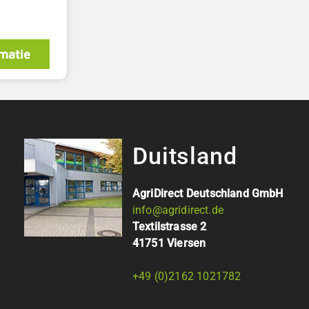
matie
Duitsland
AgriDirect Deutschland GmbH
info@agridirect.de
Textilstrasse 2
41751 Viersen
+49 (0)2162 1021782