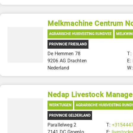
Melkmachine Centrum N
AGRARISCHE HUISVESTING RUNDVEE
MELKWIN
PROVINCIE FRIESLAND
De Hemmen 78
T:
9206 AG Drachten
E:
Nederland
W
Nedap Livestock Manag
WERKTUIGEN
AGRARISCHE HUISVESTING RUND
PROVINCIE GELDERLAND
Parallelweg 2
T:
+315444
7141 DC Groenlo
E:
livestoc