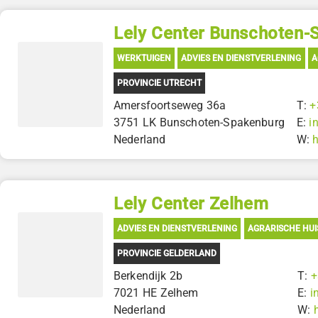
Lely Center Bunschoten-
WERKTUIGEN
ADVIES EN DIENSTVERLENING
A
PROVINCIE UTRECHT
Amersfoortseweg 36a
T:
+
3751 LK Bunschoten-Spakenburg
E:
i
Nederland
W:
Lely Center Zelhem
ADVIES EN DIENSTVERLENING
AGRARISCHE HUI
PROVINCIE GELDERLAND
Berkendijk 2b
T:
+
7021 HE Zelhem
E:
i
Nederland
W: