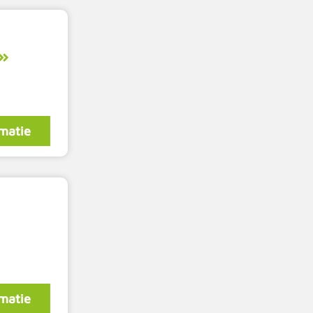
matie
matie