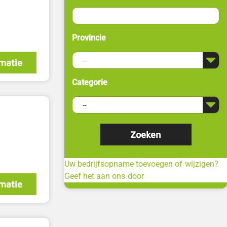
Provincie
matie
Categorie
Uw bedrijfsopname toevoegen of wijzigen?
Geef het aan ons door
matie