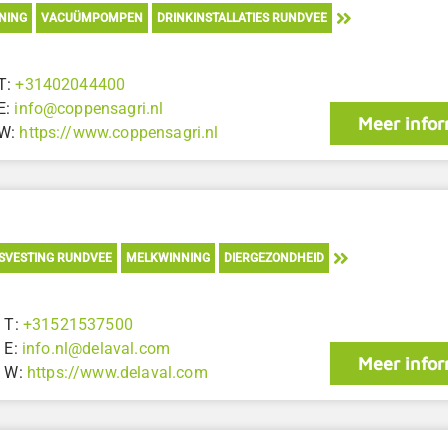
NING
VACUÜMPOMPEN
DRINKINSTALLATIES RUNDVEE
T:
+31402044400
E:
info@coppensagri.nl
Meer infor
W:
https://www.coppensagri.nl
SVESTING RUNDVEE
MELKWINNING
DIERGEZONDHEID
T:
+31521537500
E:
info.nl@delaval.com
Meer infor
W:
https://www.delaval.com