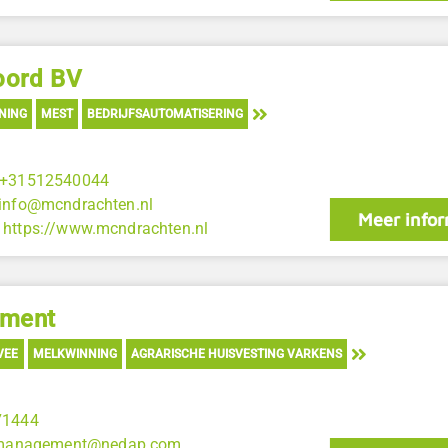
oord BV
NING
MEST
BEDRIJFSAUTOMATISERING
+31512540044
info@mcndrachten.nl
Meer infor
:
https://www.mcndrachten.nl
ement
VEE
MELKWINNING
AGRARISCHE HUISVESTING VARKENS
71444
kmanagement@nedap.com