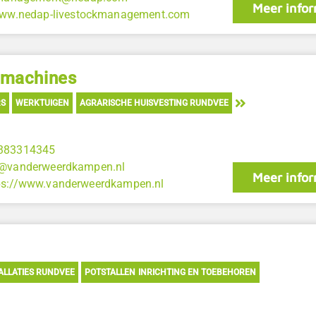
Meer infor
www.nedap-livestockmanagement.com
wmachines
RS
WERKTUIGEN
AGRARISCHE HUISVESTING RUNDVEE
383314345
o@vanderweerdkampen.nl
Meer infor
ps://www.vanderweerdkampen.nl
ALLATIES RUNDVEE
POTSTALLEN INRICHTING EN TOEBEHOREN