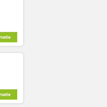
matie
matie