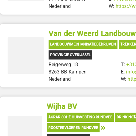
Nederland
W:
https://
Van der Weerd Landbou
LANDBOUWMECHANISATIEBEDRIJVEN
TREKKE
PROVINCIE OVERIJSSEL
Reigerweg 18
T:
+31
8263 BB Kampen
E:
inf
Nederland
W:
htt
Wijha BV
AGRARISCHE HUISVESTING RUNDVEE
DRINKINST
ROOSTERVLOEREN RUNDVEE