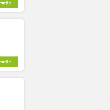
matie
matie