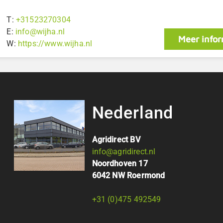
T:
+31523270304
E:
info@wijha.nl
Meer infor
W:
https://www.wijha.nl
Nederland
Agridirect BV
info@agridirect.nl
Noordhoven 17
6042 NW Roermond
+31 (0)475 492549