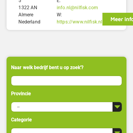
5
E:
1322 AN
info.nl@nilfisk.com
Almere
W:
Meer inf
Nederland
https://www.nilfisk.nl
Naar welk bedrijf bent u op zoek’?
Provincie
Categorie