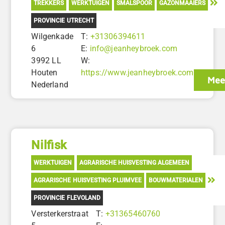
TREKKERS
WERKTUIGEN
SMALSPOOR
GAZONMAAIERS
PROVINCIE UTRECHT
Wilgenkade
T:
+31306394611
6
E:
info@jeanheybroek.com
3992 LL
W:
Houten
https://www.jeanheybroek.com
Mee
Nederland
Nilfisk
WERKTUIGEN
AGRARISCHE HUISVESTING ALGEMEEN
AGRARISCHE HUISVESTING PLUIMVEE
BOUWMATERIALEN
PROVINCIE FLEVOLAND
Versterkerstraat
T:
+31365460760