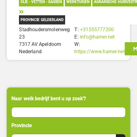
OLIE - VETTEN - GASSEN
WERKTUIGEN
AGRARISCHE HUISVEST
PROVINCIE GELDERLAND
Stadhoudersmolenweg
T:
+31555777200
23
E:
info@hamer.net
7317 AV Apeldoorn
W:
M
Nederland
https://www.hamer.net
Naar welk bedrijf bent u op zoek’?
Provincie