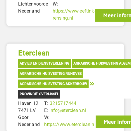
Lichtenvoorde
W:
Nederland
https://www.eeftink-
Meer infor
rensing.nl
Eterclean
ADVIES EN DIENSTVERLENING
AGRARISCHE HUISVESTING ALGE
AGRARISCHE HUISVESTING RUNDVEE
AGRARISCHE HUISVESTING AKKERBOUW
PROVINCIE OVERIJSSEL
Haven 12
T:
3215717444
7471 LV
E:
info@eterclean.nl
Goor
W:
Meer infor
Nederland
https://www.eterclean.nl