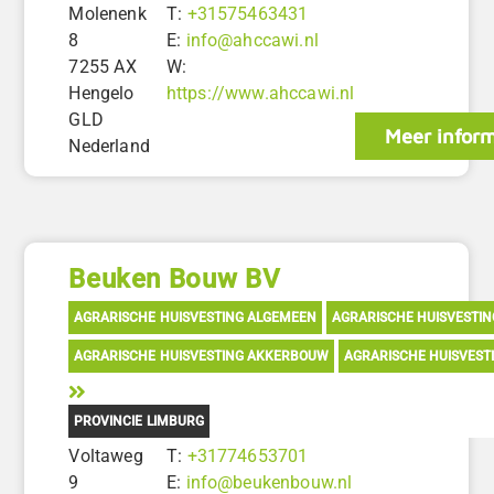
Molenenk
T:
+31575463431
8
E:
info@ahccawi.nl
7255 AX
W:
Hengelo
https://www.ahccawi.nl
GLD
Meer inform
Nederland
Beuken Bouw BV
AGRARISCHE HUISVESTING ALGEMEEN
AGRARISCHE HUISVESTI
AGRARISCHE HUISVESTING AKKERBOUW
AGRARISCHE HUISVEST
PROVINCIE LIMBURG
Voltaweg
T:
+31774653701
9
E:
info@beukenbouw.nl