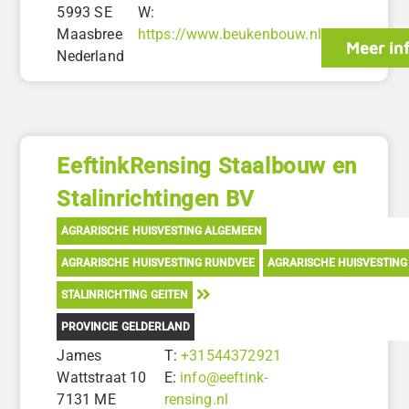
5993 SE
W:
Maasbree
https://www.beukenbouw.nl
Meer in
Nederland
EeftinkRensing Staalbouw en
Stalinrichtingen BV
AGRARISCHE HUISVESTING ALGEMEEN
AGRARISCHE HUISVESTING RUNDVEE
AGRARISCHE HUISVESTING
STALINRICHTING GEITEN
PROVINCIE GELDERLAND
James
T:
+31544372921
Wattstraat 10
E:
info@eeftink-
7131 ME
rensing.nl