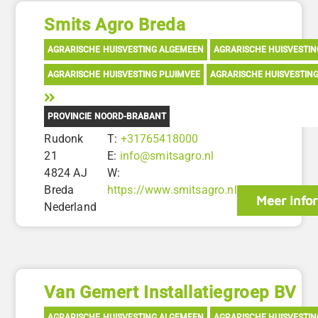
Smits Agro Breda
AGRARISCHE HUISVESTING ALGEMEEN
AGRARISCHE HUISVESTI
AGRARISCHE HUISVESTING PLUIMVEE
AGRARISCHE HUISVESTIN
PROVINCIE NOORD-BRABANT
Rudonk
T:
+31765418000
21
E:
info@smitsagro.nl
4824 AJ
W:
Breda
https://www.smitsagro.nl
Meer info
Nederland
Van Gemert Installatiegroep BV
AGRARISCHE HUISVESTING ALGEMEEN
AGRARISCHE HUISVESTI