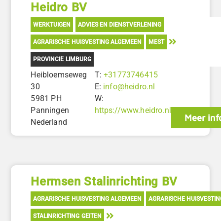
Heidro BV
WERKTUIGEN
ADVIES EN DIENSTVERLENING
AGRARISCHE HUISVESTING ALGEMEEN
MEST
PROVINCIE LIMBURG
Heibloemseweg
T:
+31773746415
30
E:
info@heidro.nl
5981 PH
W:
Panningen
https://www.heidro.nl
Meer inf
Nederland
Hermsen Stalinrichting BV
AGRARISCHE HUISVESTING ALGEMEEN
AGRARISCHE HUISVESTI
STALINRICHTING GEITEN