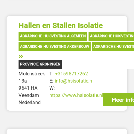
Hallen en Stallen Isolatie
AGRARISCHE HUISVESTING ALGEMEEN
AGRARISCHE HUISVESTI
AGRARISCHE HUISVESTING AKKERBOUW
AGRARISCHE HUISVEST
PROVINCIE GRONINGEN
Molenstreek
T:
+31598717262
13a
E:
info@hsisolatie.nl
9641 HA
W:
Veendam
https://www.hsisolatie.nl
Meer inf
Nederland