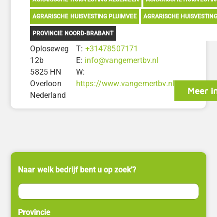
AGRARISCHE HUISVESTING PLUIMVEE
AGRARISCHE HUISVESTIN
PROVINCIE NOORD-BRABANT
Oploseweg
T:
+31478507171
12b
E:
info@vangemertbv.nl
5825 HN
W:
Overloon
https://www.vangemertbv.nl
Meer i
Nederland
Naar welk bedrijf bent u op zoek’?
Provincie