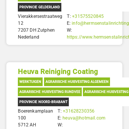
PROVINCIE GELDERLAND
Vierakkersestraatweg
T:
+31575520845
12
E:
info@hermsenstalinrichting
7207 DH Zutphen
W:
Nederland
https://www.hermsenstalinrich
Heuva Reiniging Coating
WERKTUIGEN
AGRARISCHE HUISVESTING ALGEMEEN
AGRARISCHE HUISVESTING RUNDVEE
AGRARISCHE HUISVESTING
PROVINCIE NOORD-BRABANT
Boerenkamplaan
T:
+31628230356
100
E:
heuva@hotmail.com
5712 AH
W: