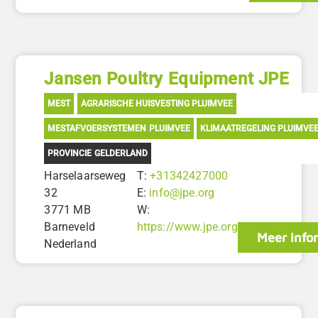
Jansen Poultry Equipment JPE
MEST
AGRARISCHE HUISVESTING PLUIMVEE
MESTAFVOERSYSTEMEN PLUIMVEE
KLIMAATREGELING PLUIMVE
PROVINCIE GELDERLAND
Harselaarseweg
T:
+31342427000
32
E:
info@jpe.org
3771 MB
W:
Barneveld
https://www.jpe.org
Meer info
Nederland