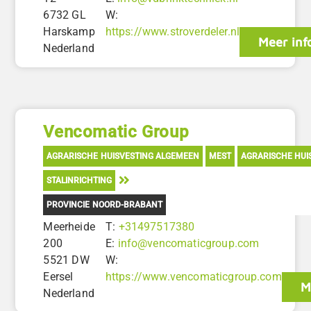
6732 GL
W:
Harskamp
https://www.stroverdeler.nl
Meer inf
Nederland
Vencomatic Group
AGRARISCHE HUISVESTING ALGEMEEN
MEST
AGRARISCHE HUI
STALINRICHTING
PROVINCIE NOORD-BRABANT
Meerheide
T:
+31497517380
200
E:
info@vencomaticgroup.com
5521 DW
W:
Eersel
https://www.vencomaticgroup.com
M
Nederland