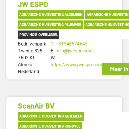
JW ESPO
AGRARISCHE HUISVESTING ALGEMEEN
AGRARISCHE HUISVESTI
AGRARISCHE HUISVESTING PLUIMVEE
AGRARISCHE HUISVESTIN
PROVINCIE OVERIJSSEL
Bedrijvenpark
T:
+31546574645
Twente 325
E:
info@jwespo.com
7602 KL
W:
Almelo
https://www.jwespo.com
Meer in
Nederland
ScanAir BV
AGRARISCHE HUISVESTING ALGEMEEN
AGRARISCHE HUISVESTING RUNDVEE