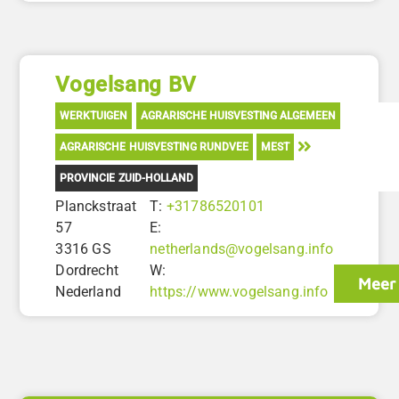
Vogelsang BV
WERKTUIGEN
AGRARISCHE HUISVESTING ALGEMEEN
AGRARISCHE HUISVESTING RUNDVEE
MEST
PROVINCIE ZUID-HOLLAND
Planckstraat
T:
+31786520101
57
E:
3316 GS
netherlands@vogelsang.info
Dordrecht
W:
Meer 
Nederland
https://www.vogelsang.info