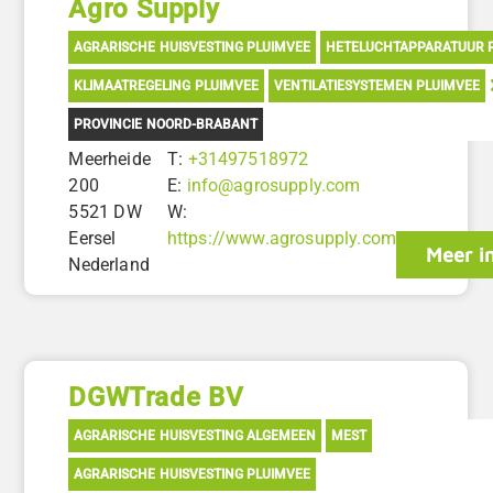
Agro Supply
AGRARISCHE HUISVESTING PLUIMVEE
HETELUCHTAPPARATUUR 
KLIMAATREGELING PLUIMVEE
VENTILATIESYSTEMEN PLUIMVEE
PROVINCIE NOORD-BRABANT
Meerheide
T:
+31497518972
200
E:
info@agrosupply.com
5521 DW
W:
Eersel
https://www.agrosupply.com
Meer i
Nederland
DGWTrade BV
AGRARISCHE HUISVESTING ALGEMEEN
MEST
AGRARISCHE HUISVESTING PLUIMVEE