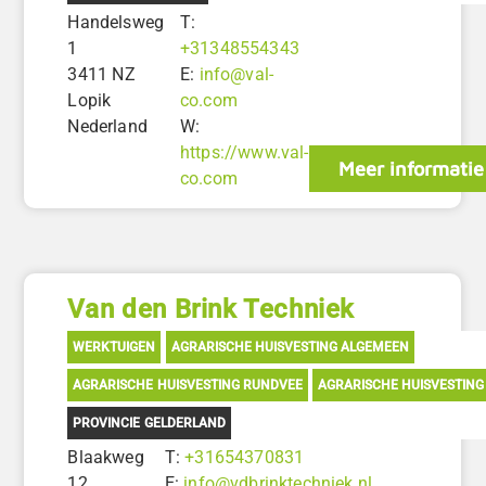
Handelsweg
T:
1
+31348554343
3411 NZ
E:
info@val-
Lopik
co.com
Nederland
W:
https://www.val-
Meer informatie
co.com
Van den Brink Techniek
WERKTUIGEN
AGRARISCHE HUISVESTING ALGEMEEN
AGRARISCHE HUISVESTING RUNDVEE
AGRARISCHE HUISVESTING
PROVINCIE GELDERLAND
Blaakweg
T:
+31654370831
12
E:
info@vdbrinktechniek.nl