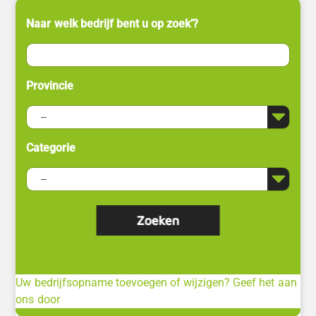
Naar welk bedrijf bent u op zoek’?
Provincie
Categorie
Uw bedrijfsopname toevoegen of wijzigen? Geef het aan
ons door