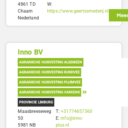
4861 TD
W:
Chaam
https://www.geertssmederij.nl
Meer
Nederland
Inno BV
AGRARISCHE HUISVESTING ALGEMEEN
AGRARISCHE HUISVESTING RUNDVEE
AGRARISCHE HUISVESTING PLUIMVEE
AGRARISCHE HUISVESTING VARKENS
PROVINCIE LIMBURG
Maasbreeseweg
T:
+31774657360
50
E:
info@inno-
5981 NB
plus.nl