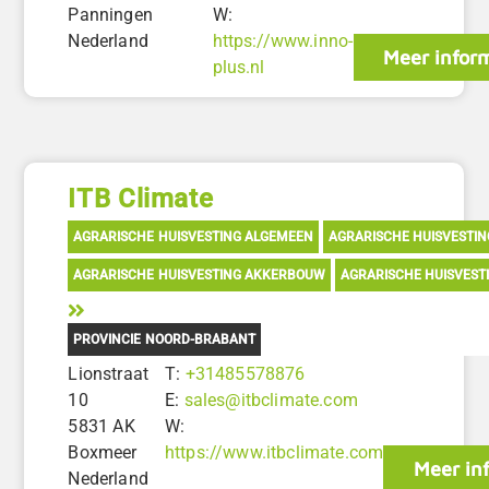
Panningen
W:
Nederland
https://www.inno-
Meer infor
plus.nl
ITB Climate
AGRARISCHE HUISVESTING ALGEMEEN
AGRARISCHE HUISVESTI
AGRARISCHE HUISVESTING AKKERBOUW
AGRARISCHE HUISVEST
PROVINCIE NOORD-BRABANT
Lionstraat
T:
+31485578876
10
E:
sales@itbclimate.com
5831 AK
W:
Boxmeer
https://www.itbclimate.com
Meer in
Nederland