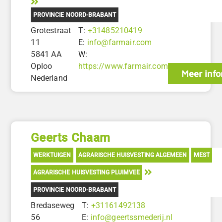
PROVINCIE NOORD-BRABANT
Grotestraat
T:
+31485210419
11
E:
info@farmair.com
5841 AA
W:
Oploo
https://www.farmair.com
Meer info
Nederland
Geerts Chaam
WERKTUIGEN
AGRARISCHE HUISVESTING ALGEMEEN
MEST
AGRARISCHE HUISVESTING PLUIMVEE
PROVINCIE NOORD-BRABANT
Bredaseweg
T:
+31161492138
56
E:
info@geertssmederij.nl