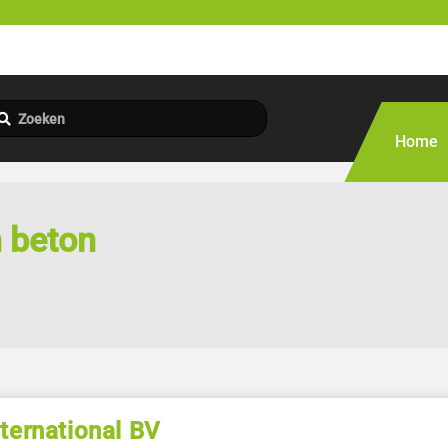
Home
n beton
ternational BV