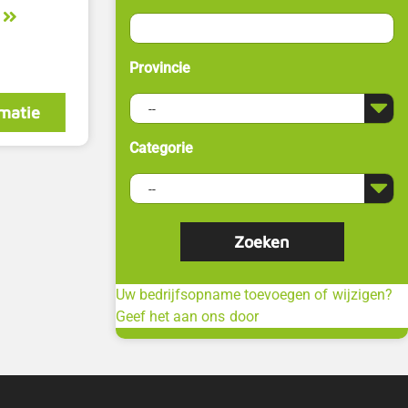
Provincie
matie
Categorie
Uw bedrijfsopname toevoegen of wijzigen?
Geef het aan ons door