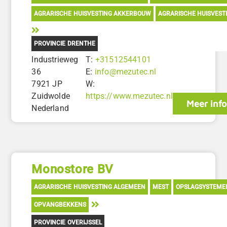
AGRARISCHE HUISVESTING AKKERBOUW
AGRARISCHE HUISVEST
PROVINCIE DRENTHE
Industrieweg
T:
+31512544101
36
E:
info@mezutec.nl
7921 JP
W:
Zuidwolde
https://www.mezutec.nl
Meer inf
Nederland
Monostore BV
AGRARISCHE HUISVESTING ALGEMEEN
MEST
OPSLAGSYSTEME
OPVANGBEKKENS
PROVINCIE OVERIJSSEL