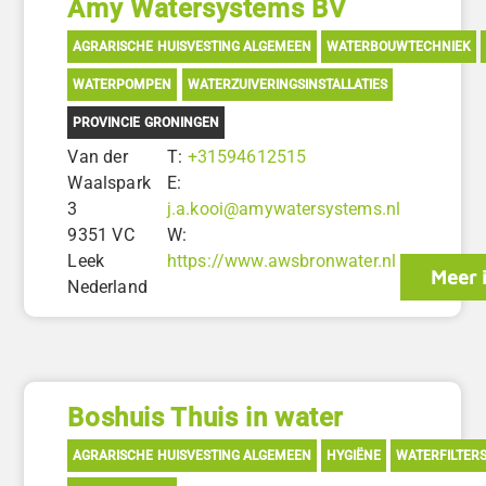
Amy Watersystems BV
AGRARISCHE HUISVESTING ALGEMEEN
WATERBOUWTECHNIEK
WATERPOMPEN
WATERZUIVERINGSINSTALLATIES
PROVINCIE GRONINGEN
Van der
T:
+31594612515
Waalspark
E:
3
j.a.kooi@amywatersystems.nl
9351 VC
W:
Leek
https://www.awsbronwater.nl
Meer 
Nederland
Boshuis Thuis in water
AGRARISCHE HUISVESTING ALGEMEEN
HYGIËNE
WATERFILTER