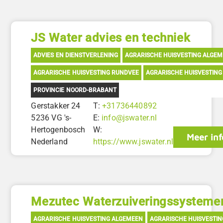
JS Water advies en techniek
ADVIES EN DIENSTVERLENING
AGRARISCHE HUISVESTING ALGE
AGRARISCHE HUISVESTING RUNDVEE
AGRARISCHE HUISVESTING
PROVINCIE NOORD-BRABANT
Gerstakker 24
T:
+31736440892
5236 VG 's-
E:
info@jswater.nl
Hertogenbosch
W:
Meer inf
Nederland
https://www.jswater.nl
Mezutec Waterzuiveringssysteme
AGRARISCHE HUISVESTING ALGEMEEN
AGRARISCHE HUISVESTI