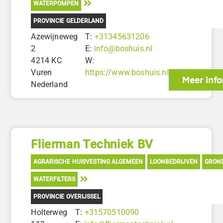
WATERPOMPEN
PROVINCIE GELDERLAND
Azewijneweg
T:
+31345631206
2
E:
info@boshuis.nl
4214 KC
W:
Vuren
https://www.boshuis.nl
Meer info
Nederland
Flierman Techniek BV
AGRARISCHE HUISVESTING ALGEMEEN
LOONBEDRIJVEN
GRON
WATERFILTERS
PROVINCIE OVERIJSSEL
Holterweg
T:
+31570510090