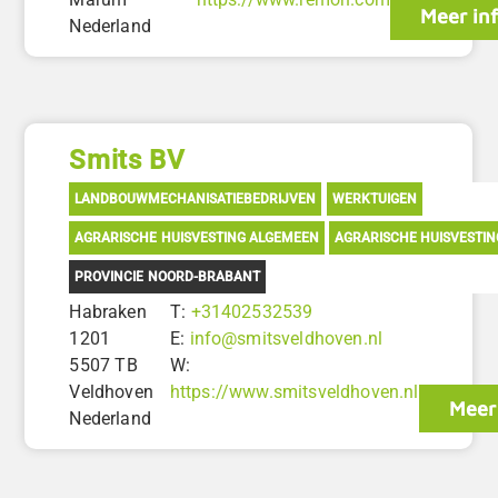
Meer in
Nederland
Smits BV
LANDBOUWMECHANISATIEBEDRIJVEN
WERKTUIGEN
AGRARISCHE HUISVESTING ALGEMEEN
AGRARISCHE HUISVESTI
PROVINCIE NOORD-BRABANT
Habraken
T:
+31402532539
1201
E:
info@smitsveldhoven.nl
5507 TB
W:
Veldhoven
https://www.smitsveldhoven.nl
Meer
Nederland