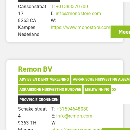
Carlsonstraat
T:
+31383370700
17
E:
info@monostore.com
8263 CA
W:
Kampen
https://www.monostore.com
Meer
Nederland
Remon BV
ADVIES EN DIENSTVERLENING
AGRARISCHE HUISVESTING ALGE
AGRARISCHE HUISVESTING RUNDVEE
MELKWINNING
PROVINCIE GRONINGEN
Schakelstraat
T:
+31594648080
4
E:
info@remon.com
9363 TH
W:
Marum
https://www.remon.com