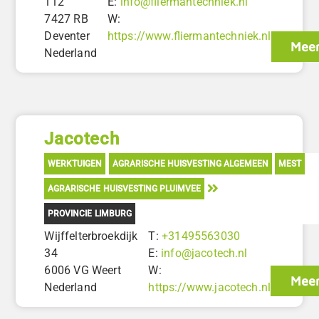
112
E:
info@fliermantechniek.nl
7427 RB
W:
Deventer
https://www.fliermantechniek.nl
Meer
Nederland
Jacotech
WERKTUIGEN
AGRARISCHE HUISVESTING ALGEMEEN
MEST
AGRARISCHE HUISVESTING PLUIMVEE
PROVINCIE LIMBURG
Wijffelterbroekdijk
T:
+31495563030
34
E:
info@jacotech.nl
6006 VG Weert
W:
Meer
Nederland
https://www.jacotech.nl