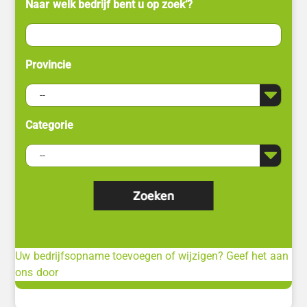
Naar welk bedrijf bent u op zoek’?
Provincie
Categorie
Uw bedrijfsopname toevoegen of wijzigen? Geef het aan
ons door