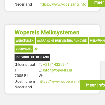
Meer 
Nederland
https://www.vogelsang.info
Wopereis Melksystemen
WERKTUIGEN
AGRARISCHE HUISVESTING RUNDVEE
MELKWINN
VOERVIJZEL
PROVINCIE GELDERLAND
Gildenstraat
T:
+31314335941
1
E:
info@wopereis.nl
7005 BL
W:
Doetinchem
https://www.wopereis.nl
Meer info
Nederland