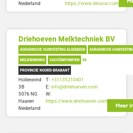
Me
Nederland
https://www.delaval.com
Driehoeven Melktechniek BV
AGRARISCHE HUISVESTING ALGEMEEN
AGRARISCHE HUISVESTI
MELKWINNING
VACUÜMPOMPEN
PROVINCIE NOORD-BRABANT
Holleneind
T:
+31135210401
3B
E:
info@driehoeven.com
5076 NG
W:
Haaren
https://www.driehoeven.com
Meer i
Nederland