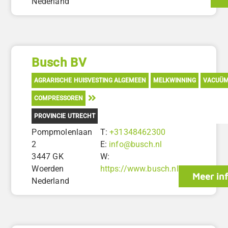
Nederland
Busch BV
AGRARISCHE HUISVESTING ALGEMEEN
MELKWINNING
VACUÜ
COMPRESSOREN
PROVINCIE UTRECHT
Pompmolenlaan
T:
+31348462300
2
E:
info@busch.nl
3447 GK
W:
Woerden
https://www.busch.nl
Meer in
Nederland