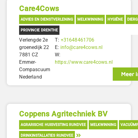
Care4Cows
ADVIES EN DIENSTVERLENING
MELKWINNING
HYGIËNE
DIER
PROVINCIE DRENTHE
Verlengde 2e
T:
+31648461706
groenedijk 22
E:
info@care4cows.nl
7881 CZ
W:
Emmer-
https://www.care4cows.nl
Compascuum
Meer i
Nederland
Coppens Agritechniek BV
AGRARISCHE HUISVESTING RUNDVEE
MELKWINNING
VACUÜM
DRINKINSTALLATIES RUNDVEE