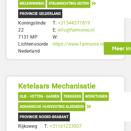
MELKWINNING
STALINRICHTING GEITEN
PROVINCIE GELDERLAND
Koningslinde
T:
+31544377819
22
E:
info@farmonie.nl
7131 MP
W:
Lichtenvoorde
https://www.farmonie.nl
Meer in
Nederland
Ketelaars Mechanisatie
OLIE - VETTEN - GASSEN
TREKKERS
WERKTUIGEN
AGRARISCHE HUISVESTING ALGEMEEN
PROVINCIE NOORD-BRABANT
Rijksweg
T:
+31161223007