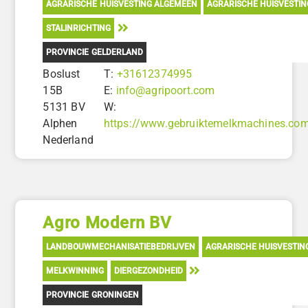
AGRARISCHE HUISVESTING ALGEMEEN
AGRARISCHE HUISVESTI
STALINRICHTING
PROVINCIE GELDERLAND
Boslust
T:
+31612374995
15B
E:
info@agripoort.com
5131 BV
W:
Alphen
https://www.gebruiktemelkmachines.co
Nederland
Agro Modern BV
LANDBOUWMECHANISATIEBEDRIJVEN
AGRARISCHE HUISVESTIN
MELKWINNING
DIERGEZONDHEID
PROVINCIE GRONINGEN