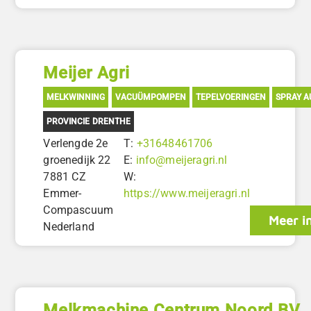
Meijer Agri
MELKWINNING
VACUÜMPOMPEN
TEPELVOERINGEN
SPRAY 
PROVINCIE DRENTHE
Verlengde 2e
T:
+31648461706
groenedijk 22
E:
info@meijeragri.nl
7881 CZ
W:
Emmer-
https://www.meijeragri.nl
Compascuum
Meer i
Nederland
Melkmachine Centrum Noord BV