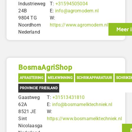
Industrieweg
T:
+31594505004
24B
E:
info@agromodern.nl
9804 TG
W:
Noordhorn
https://www.agromodern.nl
Meer 
Nederland
BosmaAgriShop
AFRASTERING
MELKWINNING
SCHRIKAPPARATUUR
SCHRIKD
PROVINCIE FRIESLAND
Gaastweg
T:
+31513431810
62A
E:
info@bosmamelktechniek.nl
8521 JE
W:
Sint
https://www.bosmamelktechniek.nl
Nicolaasga