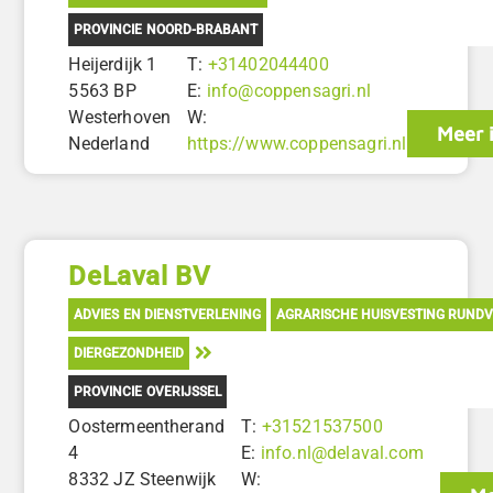
PROVINCIE NOORD-BRABANT
Heijerdijk 1
T:
+31402044400
5563 BP
E:
info@coppensagri.nl
Westerhoven
W:
Meer 
Nederland
https://www.coppensagri.nl
DeLaval BV
ADVIES EN DIENSTVERLENING
AGRARISCHE HUISVESTING RUND
DIERGEZONDHEID
PROVINCIE OVERIJSSEL
Oostermeentherand
T:
+31521537500
4
E:
info.nl@delaval.com
8332 JZ Steenwijk
W: