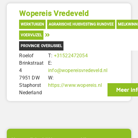
Wopereis Vredeveld
WERKTUIGEN
AGRARISCHE HUISVESTING RUNDVEE
MELKWINN
VOERVIJZEL
PROVINCIE OVERIJSSEL
Roelof
T:
+31522472054
Brinkstraat
E:
4
info@wopereisvredeveld.nl
7951 DW
W:
Staphorst
https://www.wopereis.nl
Meer inf
Nederland