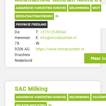
AGRARISCHE HUISVESTING RUNDVEE
MELKWINNING
MEST
BEDRIJFSAUTOMATISERING
PROVINCIE FRIESLAND
De
T:
+31512540044
Hemmen
E:
info@mcndrachten.nl
78
W:
9206 AG
https://www.mcndrachten.nl
Drachten
Meer in
Nederland
SAC Milking
AGRARISCHE HUISVESTING RUNDVEE
MELKWINNING
VACUÜM
MELKSTALINRICHTING