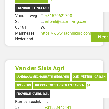
PROVINCIE FLEVOLAND
Voorsterweg
T:
+31570621700
28
E:
info-nl@sacmilking.com
8316 PT
W:
Marknesse
https://www.sacmilking.com
Meer 
Nederland
Van der Sluis Agri
LANDBOUWMECHANISATIEBEDRIJVEN
OLIE - VETTEN - GASSEN
TREKKERS
TREKKER TOEBEHOREN EN BANDEN
PROVINCIE OVERIJSSEL
Kamperzeedijk
T:
57
+31383446441