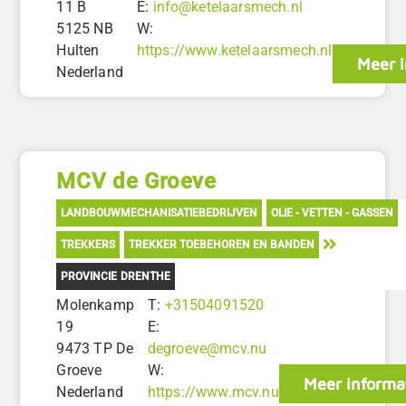
11 B
E:
info@ketelaarsmech.nl
5125 NB
W:
Hulten
https://www.ketelaarsmech.nl
Meer i
Nederland
MCV de Groeve
LANDBOUWMECHANISATIEBEDRIJVEN
OLIE - VETTEN - GASSEN
TREKKERS
TREKKER TOEBEHOREN EN BANDEN
PROVINCIE DRENTHE
Molenkamp
T:
+31504091520
19
E:
9473 TP De
degroeve@mcv.nu
Groeve
W:
Meer informa
Nederland
https://www.mcv.nu