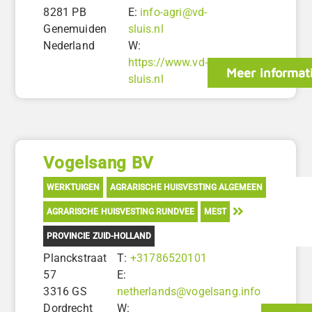
8281 PB
E:
info-agri@vd-
Genemuiden
sluis.nl
Nederland
W:
https://www.vd-
Meer informat
sluis.nl
Vogelsang BV
WERKTUIGEN
AGRARISCHE HUISVESTING ALGEMEEN
AGRARISCHE HUISVESTING RUNDVEE
MEST
PROVINCIE ZUID-HOLLAND
Planckstraat
T:
+31786520101
57
E:
3316 GS
netherlands@vogelsang.info
Dordrecht
W: