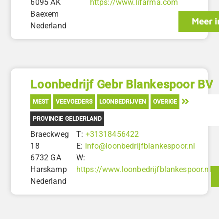
6095 AK
https://www.lifarma.com
Baexem
Meer i
Nederland
Loonbedrijf Gebr Blankespoor BV
MEST
VEEVOEDERS
LOONBEDRIJVEN
OVERIGE
PROVINCIE GELDERLAND
Braeckweg
T:
+31318456422
18
E:
info@loonbedrijfblankespoor.nl
6732 GA
W:
Harskamp
https://www.loonbedrijfblankespoor.nl
Nederland