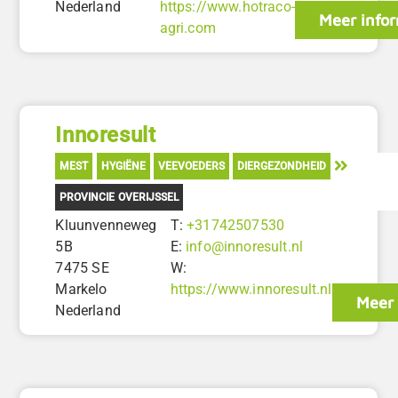
Nederland
https://www.hotraco-
Meer info
agri.com
Innoresult
MEST
HYGIËNE
VEEVOEDERS
DIERGEZONDHEID
PROVINCIE OVERIJSSEL
Kluunvenneweg
T:
+31742507530
5B
E:
info@innoresult.nl
7475 SE
W:
Markelo
https://www.innoresult.nl
Meer 
Nederland