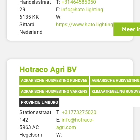
Handelsstraat
T:
+31464585050
29
E:
info@hato.lighting
6135 KK
W:
Sittard
https://www.hato.lighting
Meer i
Nederland
Hotraco Agri BV
AGRARISCHE HUISVESTING RUNDVEE
AGRARISCHE HUISVESTING
AGRARISCHE HUISVESTING VARKENS
KLIMAATREGELING RUNDV
PROVINCIE LIMBURG
Stationsstraat
T:
+31773275020
142
E:
info@hotraco-
5963 AC
agri.com
Hegelsom
W: