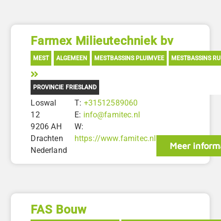
Farmex Milieutechniek bv
MEST
ALGEMEEN
MESTBASSINS PLUIMVEE
MESTBASSINS R
PROVINCIE FRIESLAND
Loswal
T:
+31512589060
12
E:
info@famitec.nl
9206 AH
W:
Drachten
https://www.famitec.nl
Meer inform
Nederland
FAS Bouw