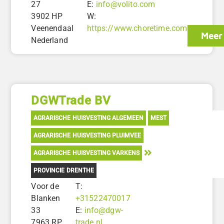
27
E:
info@volito.com
3902 HP
W:
Veenendaal
https://www.choretime.com
Meer 
Nederland
DGWTrade BV
AGRARISCHE HUISVESTING ALGEMEEN
MEST
AGRARISCHE HUISVESTING PLUIMVEE
AGRARISCHE HUISVESTING VARKENS
PROVINCIE DRENTHE
Voor de
T:
Blanken
+31522470017
33
E:
info@dgw-
7963 RP
trade.nl