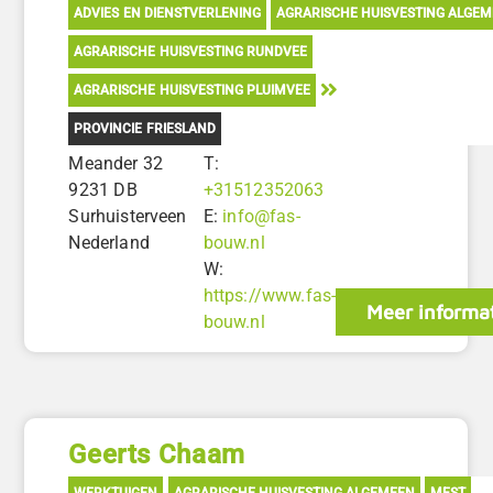
ADVIES EN DIENSTVERLENING
AGRARISCHE HUISVESTING ALGE
AGRARISCHE HUISVESTING RUNDVEE
AGRARISCHE HUISVESTING PLUIMVEE
PROVINCIE FRIESLAND
Meander 32
T:
9231 DB
+31512352063
Surhuisterveen
E:
info@fas-
Nederland
bouw.nl
W:
https://www.fas-
Meer informa
bouw.nl
Geerts Chaam
WERKTUIGEN
AGRARISCHE HUISVESTING ALGEMEEN
MEST