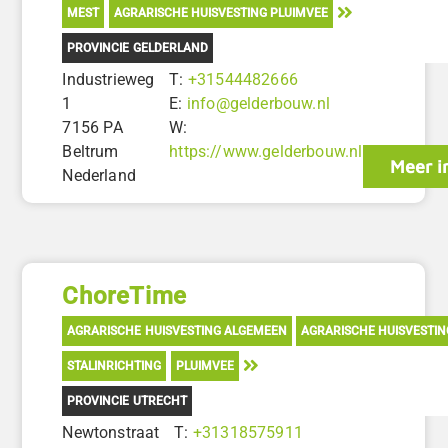
MEST
AGRARISCHE HUISVESTING PLUIMVEE
PROVINCIE GELDERLAND
Industrieweg
T:
+31544482666
1
E:
info@gelderbouw.nl
7156 PA
W:
Beltrum
https://www.gelderbouw.nl
Meer i
Nederland
ChoreTime
AGRARISCHE HUISVESTING ALGEMEEN
AGRARISCHE HUISVESTIN
STALINRICHTING
PLUIMVEE
PROVINCIE UTRECHT
Newtonstraat
T:
+31318575911