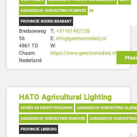
AGRARISCHE HUISVESTING PLUIMVEE
PROVINCIE NOORD-BRABANT
Bredaseweg
T:
+31161492138
56
E:
info@geertssmederij.nl
4861 TD
W:
Chaam
https://www.geertssmederij.nl
Meer
Nederland
HATO Agricultural Lighting
ADVIES EN DIENSTVERLENING
AGRARISCHE HUISVESTING ALGE
AGRARISCHE HUISVESTING RUNDVEE
AGRARISCHE HUISVESTING
PROVINCIE LIMBURG