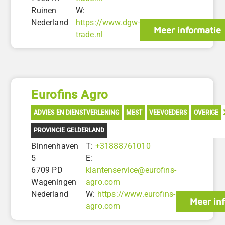
Ruinen
W:
Nederland
https://www.dgw-
Meer informatie
trade.nl
Eurofins Agro
ADVIES EN DIENSTVERLENING
MEST
VEEVOEDERS
OVERIGE
PROVINCIE GELDERLAND
Binnenhaven
T:
+31888761010
5
E:
6709 PD
klantenservice@eurofins-
Wageningen
agro.com
Nederland
W:
https://www.eurofins-
Meer in
agro.com