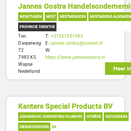
Jannes Oostra Handelsondernemi
WERKTUIGEN
MEST
MESTMENGERS
MESTMIXERS ALGEMEE
PROVINCIE DRENTHE
Ten
T:
+31521551093
Darperweg
E:
jannes.oostra@zonnet.nl
72
W:
7983 KS
https://www.jannesoostra.nl
Wapse
Meer i
Nederland
Kanters Special Products BV
AGRARISCHE HUISVESTING PLUIMVEE
HYGIËNE
VEEVOEDERS
DIERGEZONDHEID