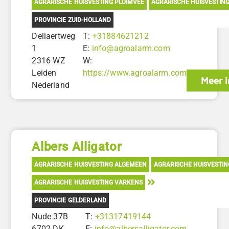
AGRARISCHE HUISVESTING PLUIMVEE
AGRARISCHE HUISVESTIN
PROVINCIE ZUID-HOLLAND
Dellaertweg
T:
+31884621212
1
E:
info@agroalarm.com
2316 WZ
W:
Leiden
https://www.agroalarm.com
Meer i
Nederland
Albers Alligator
AGRARISCHE HUISVESTING ALGEMEEN
AGRARISCHE HUISVESTI
AGRARISCHE HUISVESTING VARKENS
PROVINCIE GELDERLAND
Nude 37B
T:
+31317419144
6702 DK
E:
info@albersalligator.com