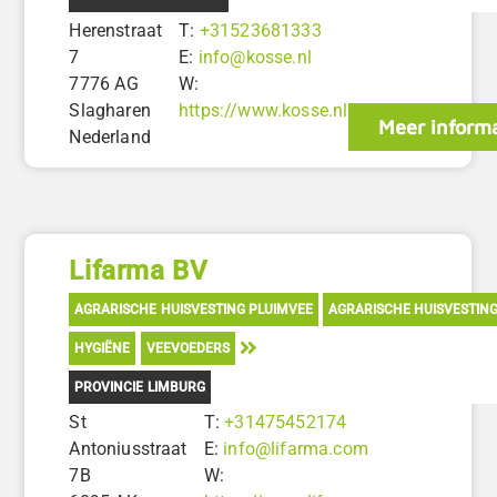
Herenstraat
T:
+31523681333
7
E:
info@kosse.nl
7776 AG
W:
Slagharen
https://www.kosse.nl
Meer informa
Nederland
Lifarma BV
AGRARISCHE HUISVESTING PLUIMVEE
AGRARISCHE HUISVESTIN
HYGIËNE
VEEVOEDERS
PROVINCIE LIMBURG
St
T:
+31475452174
Antoniusstraat
E:
info@lifarma.com
7B
W: