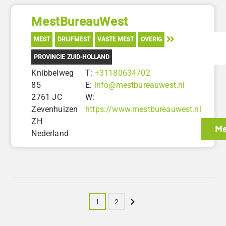
MestBureauWest
MEST
DRIJFMEST
VASTE MEST
OVERIG
PROVINCIE ZUID-HOLLAND
Knibbelweg
T:
+31180634702
85
E:
info@mestbureauwest.nl
2761 JC
W:
Zevenhuizen
https://www.mestbureauwest.nl
ZH
Me
Nederland
Volgende
1
2