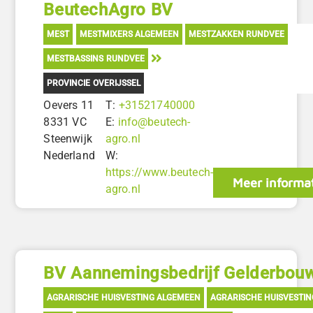
BeutechAgro BV
MEST
MESTMIXERS ALGEMEEN
MESTZAKKEN RUNDVEE
MESTBASSINS RUNDVEE
PROVINCIE OVERIJSSEL
Oevers 11
T:
+31521740000
8331 VC
E:
info@beutech-
Steenwijk
agro.nl
Nederland
W:
https://www.beutech-
Meer informa
agro.nl
BV Aannemingsbedrijf Gelderbou
AGRARISCHE HUISVESTING ALGEMEEN
AGRARISCHE HUISVESTI