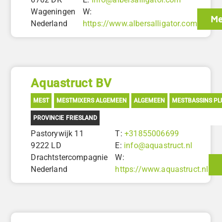
Wageningen
W:
Me
Nederland
https://www.albersalligator.com
Aquastruct BV
MEST
MESTMIXERS ALGEMEEN
ALGEMEEN
MESTBASSINS PL
PROVINCIE FRIESLAND
Pastorywijk 11
T:
+31855006699
9222 LD
E:
info@aquastruct.nl
Drachtstercompagnie
W:
Nederland
https://www.aquastruct.nl