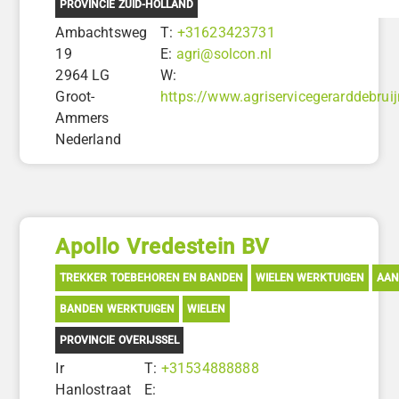
PROVINCIE ZUID-HOLLAND
Ambachtsweg
T:
+31623423731
19
E:
agri@solcon.nl
2964 LG
W:
Groot-
https://www.agriservicegerarddebruij
Ammers
Nederland
Apollo Vredestein BV
TREKKER TOEBEHOREN EN BANDEN
WIELEN WERKTUIGEN
AA
BANDEN WERKTUIGEN
WIELEN
PROVINCIE OVERIJSSEL
Ir
T:
+31534888888
Hanlostraat
E: