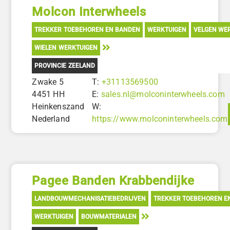
Molcon Interwheels
TREKKER TOEBEHOREN EN BANDEN
WERKTUIGEN
VELGEN WE
WIELEN WERKTUIGEN
PROVINCIE ZEELAND
Zwake 5
T:
+31113569500
4451 HH
E:
sales.nl@molconinterwheels.com
Heinkenszand
W:
Nederland
https://www.molconinterwheels.com
Pagee Banden Krabbendijke
LANDBOUWMECHANISATIEBEDRIJVEN
TREKKER TOEBEHOREN E
WERKTUIGEN
BOUWMATERIALEN