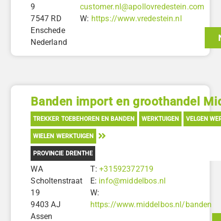
9
customer.nl@apollovredestein.com
7547 RD
W:
https://www.vredestein.nl
Enschede
Nederland
Banden import en groothandel Mi
TREKKER TOEBEHOREN EN BANDEN
WERKTUIGEN
VELGEN WE
WIELEN WERKTUIGEN
PROVINCIE DRENTHE
WA
T:
+31592372719
Scholtenstraat
E:
info@middelbos.nl
19
W:
9403 AJ
https://www.middelbos.nl/banden
Assen