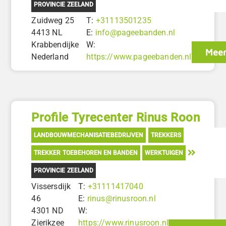
PROVINCIE ZEELAND
Zuidweg 25
T:
+31113501235
4413 NL
E:
info@pageebanden.nl
Krabbendijke
W:
Meer
Nederland
https://www.pageebanden.nl
Profile Tyrecenter Rinus Roon
LANDBOUWMECHANISATIEBEDRIJVEN
TREKKERS
TREKKER TOEBEHOREN EN BANDEN
WERKTUIGEN
PROVINCIE ZEELAND
Vissersdijk
T:
+31111417040
46
E:
rinus@rinusroon.nl
4301 ND
W:
Zierikzee
https://www.rinusroon.nl