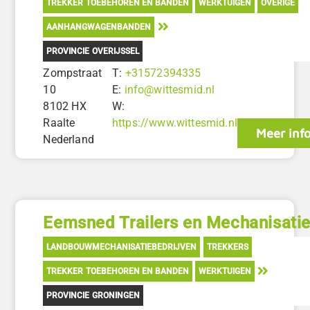
TREKKER TOEBEHOREN EN BANDEN
WERKTUIGEN
OVERIGE
AANHANGWAGENBANDEN
PROVINCIE OVERIJSSEL
Zompstraat
T:
+31572394335
10
E:
info@wittesmid.nl
8102 HX
W:
Raalte
https://www.wittesmid.nl
Meer inf
Nederland
Eemsned Trailers en Mechanisati
LANDBOUWMECHANISATIEBEDRIJVEN
TREKKERS
TREKKER TOEBEHOREN EN BANDEN
WERKTUIGEN
PROVINCIE GRONINGEN