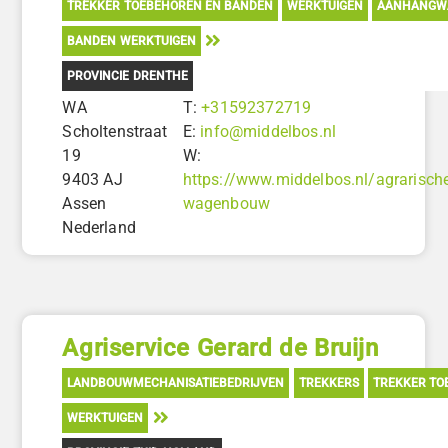
TREKKER TOEBEHOREN EN BANDEN
WERKTUIGEN
AANHANGW
BANDEN WERKTUIGEN
PROVINCIE DRENTHE
WA
T:
+31592372719
Scholtenstraat
E:
info@middelbos.nl
19
W:
9403 AJ
https://www.middelbos.nl/agrarische
Assen
wagenbouw
Nederland
Agriservice Gerard de Bruijn
LANDBOUWMECHANISATIEBEDRIJVEN
TREKKERS
TREKKER TO
WERKTUIGEN