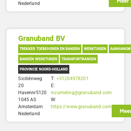
Meer 
Nederland
Granuband BV
TREKKER TOEBEHOREN EN BANDEN
WERKTUIGEN
AANHANGW
BANDEN WERKTUIGEN
TRANSPORTBANDEN
PROVINCIE NOORD-HOLLAND
Siciliënweg
T:
+31204978201
20
E:
Havennr5120
inzameling@granuband.com
1045 AS
W:
Amsterdam
https://www.granuband.com
Meer
Nederland