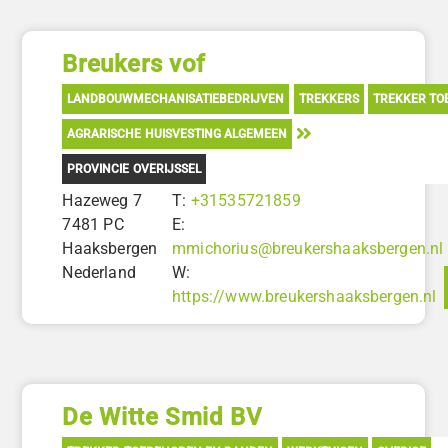
Breukers vof
LANDBOUWMECHANISATIEBEDRIJVEN
TREKKERS
TREKKER TO
AGRARISCHE HUISVESTING ALGEMEEN
PROVINCIE OVERIJSSEL
Hazeweg 7
T:
+31535721859
7481 PC
E:
Haaksbergen
mmichorius@breukershaaksbergen.nl
Nederland
W:
https://www.breukershaaksbergen.nl
De Witte Smid BV