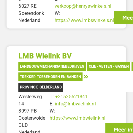
6027 RE
verkoop@henryswinkels.nl
Soerendonk
W:
Meer
Nederland
https://www.lmbswinkels.nl
LMB Wielink BV
LANDBOUWMECHANISATIEBEDRIJVEN
OLIE - VETTEN - GASSEN
TREKKER TOEBEHOREN EN BANDEN
PROVINCIE GELDERLAND
Westerweg
T:
+31525621841
14
E:
info@lmbwielink.nl
8097 PB
W:
Oosterwolde
https://www.lmbwielink.nl
GLD
Meer in
Nederland