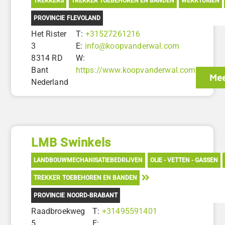
TREKKERS
TREKKER TOEBEHOREN EN BANDEN
WERKTUIGEN
PROVINCIE FLEVOLAND
Het Rister
T:
+31527261216
3
E:
info@koopvanderwal.com
8314 RD
W:
Bant
https://www.koopvanderwal.com
Mee
Nederland
LMB Swinkels
LANDBOUWMECHANISATIEBEDRIJVEN
OLIE - VETTEN - GASSEN
TREKKER TOEBEHOREN EN BANDEN
PROVINCIE NOORD-BRABANT
Raadbroekweg
T:
+31495591401
5
E: