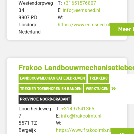
Westendorpweg
T:
+31651576807
34
E:
info@eemsned.nl
9907 PD
W:
Losdorp
https://www.eemsned.nl
Meer 
Nederland
Frakoo Landbouwmechanisatiebed
LANDBOUWMECHANISATIEBEDRIJVEN
TREKKERS
TREKKER TOEBEHOREN EN BANDEN
WERKTUIGEN
PROVINCIE NOORD-BRABANT
Looerheideweg
T:
+31497541365
7
E:
info@frakoolmb.nl
5571 TZ
W:
Bergeijk
https://www.frakoolmb.nl