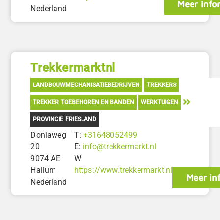
Meer info
Nederland
Trekkermarktnl
LANDBOUWMECHANISATIEBEDRIJVEN
TREKKERS
TREKKER TOEBEHOREN EN BANDEN
WERKTUIGEN
PROVINCIE FRIESLAND
Doniaweg
T:
+31648052499
20
E:
info@trekkermarkt.nl
9074 AE
W:
Hallum
https://www.trekkermarkt.nl
Meer in
Nederland