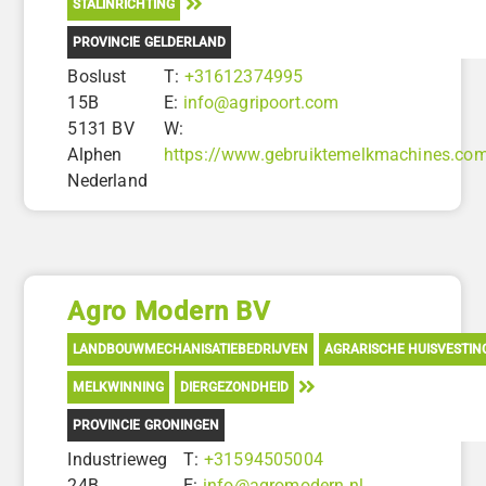
STALINRICHTING
PROVINCIE GELDERLAND
Boslust
T:
+31612374995
15B
E:
info@agripoort.com
5131 BV
W:
Alphen
https://www.gebruiktemelkmachines.co
Nederland
Agro Modern BV
LANDBOUWMECHANISATIEBEDRIJVEN
AGRARISCHE HUISVESTIN
MELKWINNING
DIERGEZONDHEID
PROVINCIE GRONINGEN
Industrieweg
T:
+31594505004
24B
E:
info@agromodern.nl