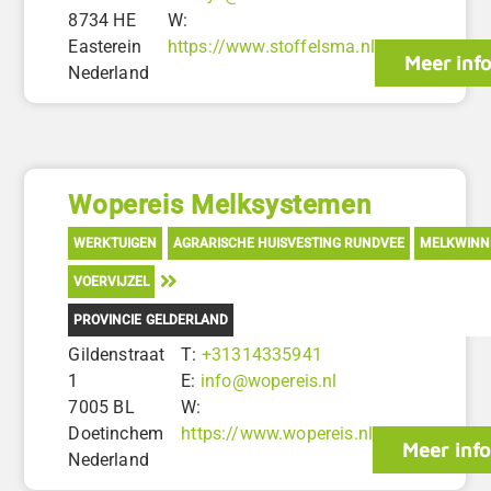
8734 HE
W:
Easterein
https://www.stoffelsma.nl
Meer inf
Nederland
Wopereis Melksystemen
WERKTUIGEN
AGRARISCHE HUISVESTING RUNDVEE
MELKWINN
VOERVIJZEL
PROVINCIE GELDERLAND
Gildenstraat
T:
+31314335941
1
E:
info@wopereis.nl
7005 BL
W:
Doetinchem
https://www.wopereis.nl
Meer info
Nederland