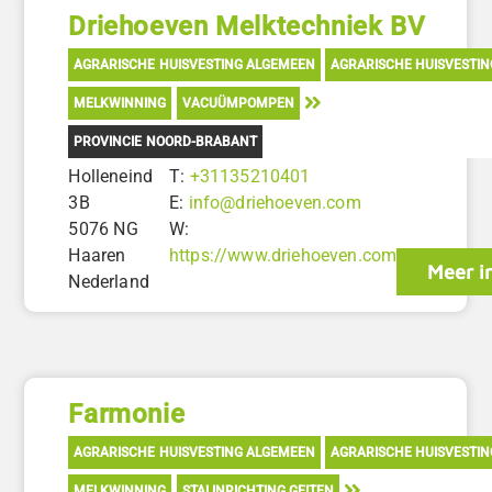
Driehoeven Melktechniek BV
AGRARISCHE HUISVESTING ALGEMEEN
AGRARISCHE HUISVESTI
MELKWINNING
VACUÜMPOMPEN
PROVINCIE NOORD-BRABANT
Holleneind
T:
+31135210401
3B
E:
info@driehoeven.com
5076 NG
W:
Haaren
https://www.driehoeven.com
Meer i
Nederland
Farmonie
AGRARISCHE HUISVESTING ALGEMEEN
AGRARISCHE HUISVESTI
MELKWINNING
STALINRICHTING GEITEN