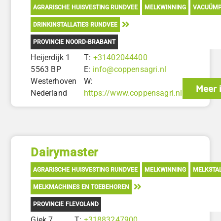
AGRARISCHE HUISVESTING RUNDVEE
MELKWINNING
VACUÜM
DRINKINSTALLATIES RUNDVEE
PROVINCIE NOORD-BRABANT
Heijerdijk 1
T:
+31402044400
5563 BP
E:
info@coppensagri.nl
Westerhoven
W:
Meer 
Nederland
https://www.coppensagri.nl
Dairymaster
AGRARISCHE HUISVESTING RUNDVEE
MELKWINNING
MELKSTAL
MELKMACHINES EN TOEBEHOREN
PROVINCIE FLEVOLAND
Giek 7
T:
+31883247900