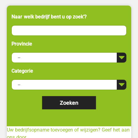
Naar welk bedrijf bent u op zoek’?
Provincie
Categorie
Uw bedrijfsopname toevoegen of wijzigen? Geef het aan
ons door