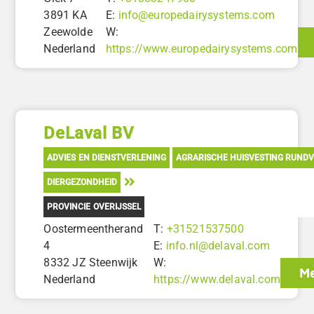
3891 KA
E:
info@europedairysystems.com
Zeewolde
W:
Nederland
https://www.europedairysystems.com
DeLaval BV
ADVIES EN DIENSTVERLENING
AGRARISCHE HUISVESTING RUND
DIERGEZONDHEID
PROVINCIE OVERIJSSEL
Oostermeentherand
T:
+31521537500
4
E:
info.nl@delaval.com
8332 JZ Steenwijk
W:
Me
Nederland
https://www.delaval.com