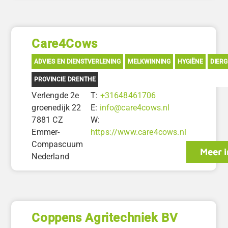
Care4Cows
ADVIES EN DIENSTVERLENING
MELKWINNING
HYGIËNE
DIER
PROVINCIE DRENTHE
Verlengde 2e
T:
+31648461706
groenedijk 22
E:
info@care4cows.nl
7881 CZ
W:
Emmer-
https://www.care4cows.nl
Compascuum
Meer i
Nederland
Coppens Agritechniek BV