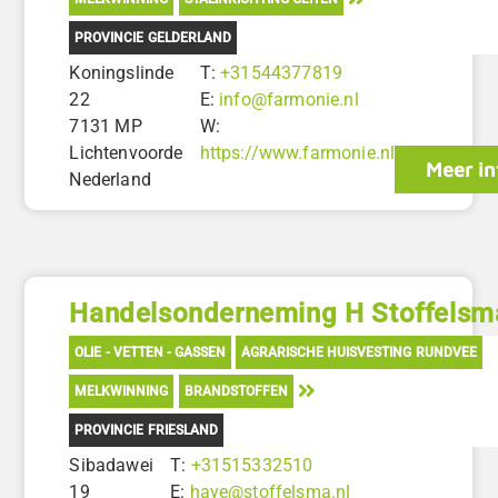
PROVINCIE GELDERLAND
Koningslinde
T:
+31544377819
22
E:
info@farmonie.nl
7131 MP
W:
Lichtenvoorde
https://www.farmonie.nl
Meer in
Nederland
Handelsonderneming H Stoffels
OLIE - VETTEN - GASSEN
AGRARISCHE HUISVESTING RUNDVEE
MELKWINNING
BRANDSTOFFEN
PROVINCIE FRIESLAND
Sibadawei
T:
+31515332510
19
E:
haye@stoffelsma.nl