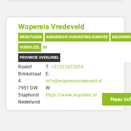
Wopereis Vredeveld
WERKTUIGEN
AGRARISCHE HUISVESTING RUNDVEE
MELKWINN
VOERVIJZEL
PROVINCIE OVERIJSSEL
Roelof
T:
+31522472054
Brinkstraat
E:
4
info@wopereisvredeveld.nl
7951 DW
W:
Staphorst
https://www.wopereis.nl
Meer inf
Nederland