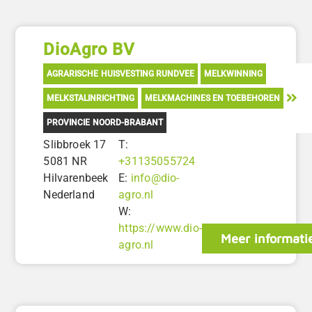
DioAgro BV
AGRARISCHE HUISVESTING RUNDVEE
MELKWINNING
MELKSTALINRICHTING
MELKMACHINES EN TOEBEHOREN
PROVINCIE NOORD-BRABANT
Slibbroek 17
T:
5081 NR
+31135055724
Hilvarenbeek
E:
info@dio-
Nederland
agro.nl
W:
https://www.dio-
Meer informati
agro.nl