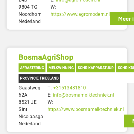
9804 TG
W:
Noordhorn
https://www.agromodern.nl
Meer 
Nederland
BosmaAgriShop
AFRASTERING
MELKWINNING
SCHRIKAPPARATUUR
SCHRIKD
PROVINCIE FRIESLAND
Gaastweg
T:
+31513431810
62A
E:
info@bosmamelktechniek.nl
8521 JE
W:
Sint
https://www.bosmamelktechniek.nl
Nicolaasga
Nederland