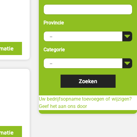
Provincie
matie
Categorie
Uw bedrijfsopname toevoegen of wijzigen?
Geef het aan ons door
matie