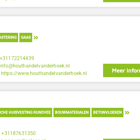
ASTERING
GAAS
+31172214439
info@houthandelvanderhoek.nl
Meer infor
:
https://www.houthandelvanderhoek.nl
CHE HUISVESTING RUNDVEE
BOUWMATERIALEN
BETONVLOEREN
:
+31187631350