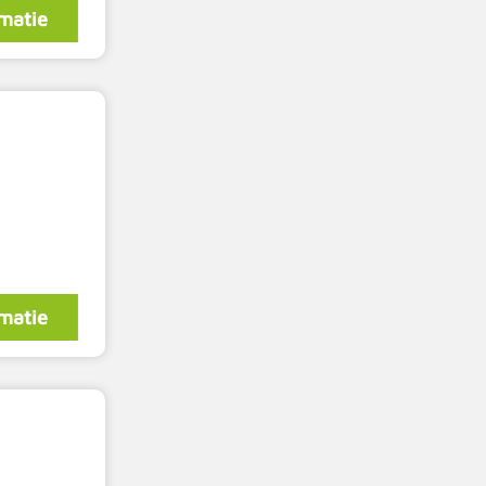
matie
matie