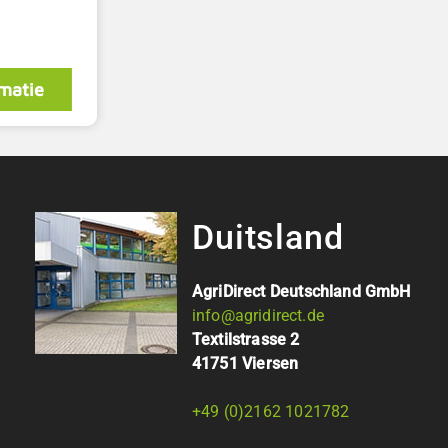
matie
Duitsland
AgriDirect Deutschland GmbH
info@agridirect.de
Textilstrasse 2
41751 Viersen
+49 (0)2162 1021782