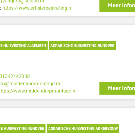
:
jvangurp@solcon.nl
Meer infor
:
https://www.erf-sierbestrating.nl
E HUISVESTING ALGEMEEN
AGRARISCHE HUISVESTING RUNDVEE
31342442008
nfo@middendorpmontage.nl
Meer infor
https://www.middendorpmontage.nl
E HUISVESTING RUNDVEE
AGRARISCHE HUISVESTING AKKERBOUW