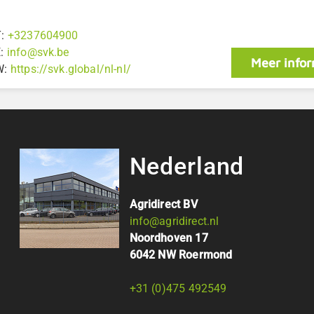
T:
+3237604900
E:
info@svk.be
Meer infor
W:
https://svk.global/nl-nl/
Nederland
Agridirect BV
info@agridirect.nl
Noordhoven 17
6042 NW Roermond
+31 (0)475 492549