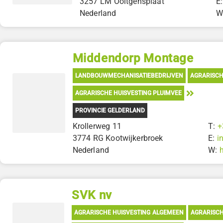
3257 LM Ooltgensplaat
E
Nederland
W
Middendorp Montage
LANDBOUWMECHANISATIEBEDRIJVEN
AGRARISCH
AGRARISCHE HUISVESTING PLUIMVEE
PROVINCIE GELDERLAND
Krollerweg 11
T:
+
3774 RG Kootwijkerbroek
E:
i
Nederland
W:
SVK nv
AGRARISCHE HUISVESTING ALGEMEEN
AGRARISCH