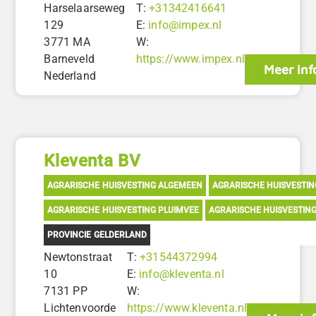
Harselaarseweg
T:
+31342416641
129
E:
info@impex.nl
3771 MA
W:
Barneveld
https://www.impex.nl
Meer inf
Nederland
Kleventa BV
AGRARISCHE HUISVESTING ALGEMEEN
AGRARISCHE HUISVESTI
AGRARISCHE HUISVESTING PLUIMVEE
AGRARISCHE HUISVESTIN
PROVINCIE GELDERLAND
Newtonstraat
T:
+31544372994
10
E:
info@kleventa.nl
7131 PP
W:
Lichtenvoorde
https://www.kleventa.nl