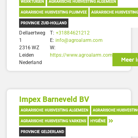
WERKTUIGEN
AGRARISCHE HUISVESTING ALGEMEEN
AGRARISCHE HUISVESTING PLUIMVEE
AGRARISCHE HUISVESTIN
PROVINCIE ZUID-HOLLAND
Dellaertweg
T:
+31884621212
1
E:
info@agroalarm.com
2316 WZ
W:
Leiden
https://www.agroalarm.com
Meer i
Nederland
Impex Barneveld BV
AGRARISCHE HUISVESTING ALGEMEEN
AGRARISCHE HUISVESTIN
AGRARISCHE HUISVESTING VARKENS
HYGIËNE
PROVINCIE GELDERLAND