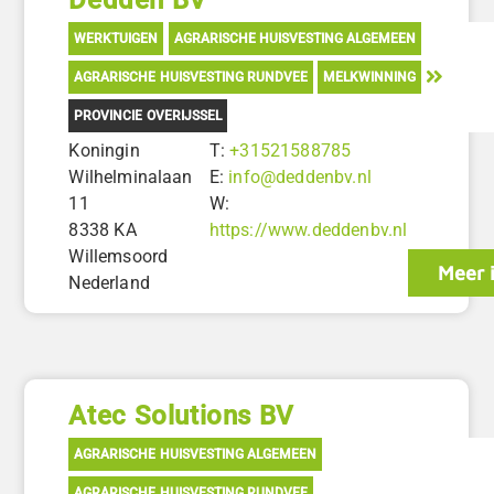
WERKTUIGEN
AGRARISCHE HUISVESTING ALGEMEEN
AGRARISCHE HUISVESTING RUNDVEE
MELKWINNING
PROVINCIE OVERIJSSEL
Koningin
T:
+31521588785
Wilhelminalaan
E:
info@deddenbv.nl
11
W:
8338 KA
https://www.deddenbv.nl
Willemsoord
Meer 
Nederland
Atec Solutions BV
AGRARISCHE HUISVESTING ALGEMEEN
AGRARISCHE HUISVESTING RUNDVEE