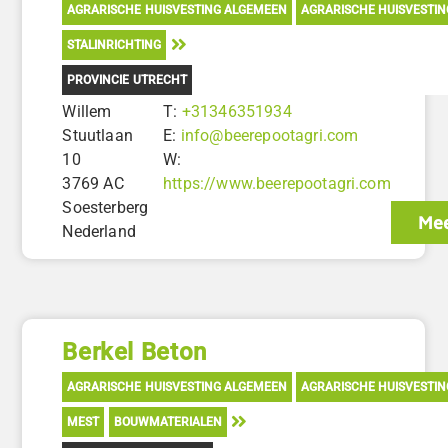
AGRARISCHE HUISVESTING ALGEMEEN
AGRARISCHE HUISVESTI
STALINRICHTING
PROVINCIE UTRECHT
Willem
T:
+31346351934
Stuutlaan
E:
info@beerepootagri.com
10
W:
3769 AC
https://www.beerepootagri.com
Soesterberg
Mee
Nederland
Berkel Beton
AGRARISCHE HUISVESTING ALGEMEEN
AGRARISCHE HUISVESTI
MEST
BOUWMATERIALEN