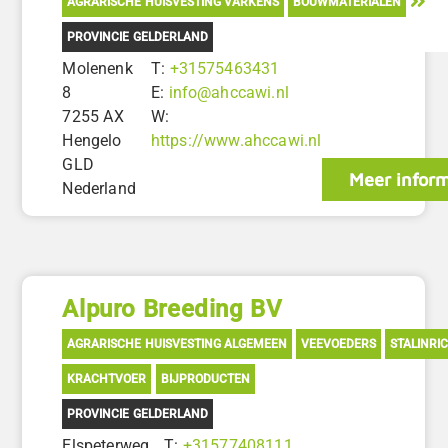
AGRARISCHE HUISVESTING VARKENS
BOUWMATERIALEN
PROVINCIE GELDERLAND
Molenenk
T:
+31575463431
8
E:
info@ahccawi.nl
7255 AX
W:
Hengelo
https://www.ahccawi.nl
GLD
Meer inform
Nederland
Alpuro Breeding BV
AGRARISCHE HUISVESTING ALGEMEEN
VEEVOEDERS
STALINRI
KRACHTVOER
BIJPRODUCTEN
PROVINCIE GELDERLAND
Elspeterweg
T:
+31577408111