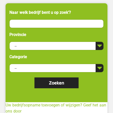
Naar welk bedrijf bent u op zoek’?
Provincie
Categorie
Uw bedrijfsopname toevoegen of wijzigen? Geef het aan
ons door