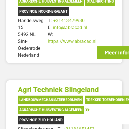
AGRARISCHE HUISVESTING ALGEMEEN
STALINRICHTING
PROVINCIE NOORD-BRABANT
Handelsweg
T:
+31413479930
15
E:
info@abracad.nl
5492 NL
W:
Sint-
https://www.abracad.nl
Oedenrode
Meer info
Nederland
Agri Techniek Slingeland
LANDBOUWMECHANISATIEBEDRIJVEN
TREKKER TOEBEHOREN E
AGRARISCHE HUISVESTING ALGEMEEN
PROVINCIE ZUID-HOLLAND