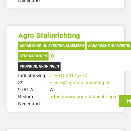
Nederland
Agro Stalinrichting
AGRARISCHE HUISVESTING ALGEMEEN
AGRARISCHE HUISVESTI
STALGORDIJNEN
PROVINCIE GRONINGEN
Industrieweg
T:
+31503176777
39
E:
info@agrostalinrichting.nl
9781 AC
W:
Bedum
https://www.agrostalinrichting.nl
M
Nederland