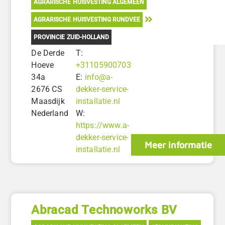
AGRARISCHE HUISVESTING ALGEMEEN
AGRARISCHE HUISVESTING RUNDVEE
PROVINCIE ZUID-HOLLAND
De Derde
T:
Hoeve
+31105900703
34a
E:
info@a-
2676 CS
dekker-service-
Maasdijk
installatie.nl
Nederland
W:
https://www.a-
dekker-service-
Meer informatie
installatie.nl
Abracad Technoworks BV