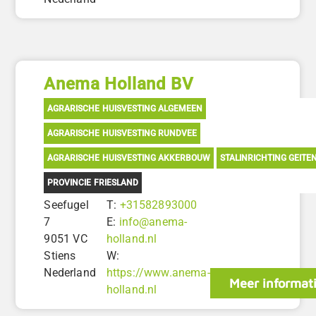
Anema Holland BV
AGRARISCHE HUISVESTING ALGEMEEN
AGRARISCHE HUISVESTING RUNDVEE
AGRARISCHE HUISVESTING AKKERBOUW
STALINRICHTING GEITE
PROVINCIE FRIESLAND
Seefugel
T:
+31582893000
7
E:
info@anema-
9051 VC
holland.nl
Stiens
W:
Nederland
https://www.anema-
Meer informat
holland.nl