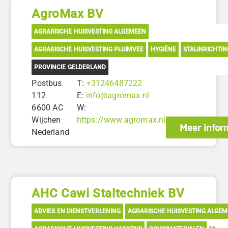
AgroMax BV
AGRARISCHE HUISVESTING ALGEMEEN
AGRARISCHE HUISVESTING PLUIMVEE
HYGIËNE
STALINRICHTIN
PROVINCIE GELDERLAND
Postbus
T:
+31246487222
112
E:
info@agromax.nl
6600 AC
W:
Wijchen
https://www.agromax.nl
Meer infor
Nederland
AHC Cawi Staltechniek BV
ADVIES EN DIENSTVERLENING
AGRARISCHE HUISVESTING ALGE