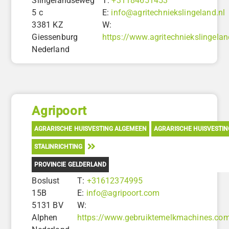
Slingelandseweg
T:
+31184651453
5 c
E:
info@agritechniekslingeland.nl
3381 KZ
W:
Giessenburg
https://www.agritechniekslingelan
Nederland
Agripoort
AGRARISCHE HUISVESTING ALGEMEEN
AGRARISCHE HUISVESTI
STALINRICHTING
PROVINCIE GELDERLAND
Boslust
T:
+31612374995
15B
E:
info@agripoort.com
5131 BV
W:
Alphen
https://www.gebruiktemelkmachines.co