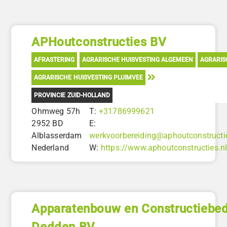
APHoutconstructies BV
AFRASTERING
AGRARISCHE HUISVESTING ALGEMEEN
AGRARIS
AGRARISCHE HUISVESTING PLUIMVEE
PROVINCIE ZUID-HOLLAND
Ohmweg 57h
T:
+31786999621
2952 BD
E:
Alblasserdam
werkvoorbereiding@aphoutconstructie
Nederland
W:
https://www.aphoutconstructies.n
Apparatenbouw en Constructiebedr
Dedden BV