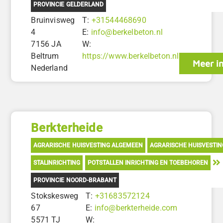
PROVINCIE GELDERLAND
Bruinvisweg
T:
+31544468690
4
E:
info@berkelbeton.nl
7156 JA
W:
Beltrum
https://www.berkelbeton.nl
Meer i
Nederland
Berkterheide
AGRARISCHE HUISVESTING ALGEMEEN
AGRARISCHE HUISVESTI
STALINRICHTING
POTSTALLEN INRICHTING EN TOEBEHOREN
PROVINCIE NOORD-BRABANT
Stokskesweg
T:
+31683572124
67
E:
info@berkterheide.com
5571 TJ
W: