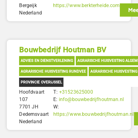
Bergeijk
https://www.berkterheide.com
Mee
Nederland
Bouwbedrijf Houtman BV
ADVIES EN DIENSTVERLENING
AGRARISCHE HUISVESTING ALGE
AGRARISCHE HUISVESTING RUNDVEE
AGRARISCHE HUISVESTIN
PROVINCIE OVERIJSSEL
Hoofdvaart
T:
+31523625000
107
E:
info@bouwbedrijfhoutman.nl
7701 JH
W:
Dedemsvaart
https://www.bouwbedrijfhoutman.nl
Nederland