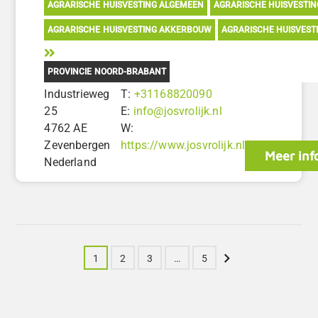
AGRARISCHE HUISVESTING ALGEMEEN
AGRARISCHE HUISVESTI
AGRARISCHE HUISVESTING AKKERBOUW
AGRARISCHE HUISVEST
PROVINCIE NOORD-BRABANT
Industrieweg
T:
+31168820090
25
E:
info@josvrolijk.nl
4762 AE
W:
Zevenbergen
https://www.josvrolijk.nl
Meer inf
Nederland
Volgende
1
2
3
…
5