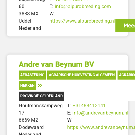
60
E:
info@alpurobreeding.com
3888 MX
W:
Uddel
https://www.alpurobreeding.nl
Meer
Nederland
Andre van Beynum BV
AFRASTERING
AGRARISCHE HUISVESTING ALGEMEEN
AGRARIS
HEKKEN
PROVINCIE GELDERLAND
Houtmanskampweg
T:
+31488413141
17
E:
info@andrevanbeynum.nl
6669 MZ
W:
Dodewaard
https://www.andrevanbeynum.
Nederland