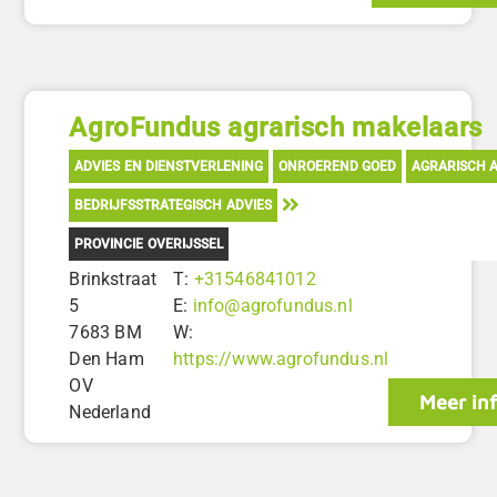
AgroFundus agrarisch makelaars
ADVIES EN DIENSTVERLENING
ONROEREND GOED
AGRARISCH A
BEDRIJFSSTRATEGISCH ADVIES
PROVINCIE OVERIJSSEL
Brinkstraat
T:
+31546841012
5
E:
info@agrofundus.nl
7683 BM
W:
Den Ham
https://www.agrofundus.nl
OV
Meer in
Nederland