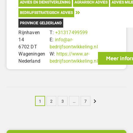
ADVIES EN DIENSTVERLENING
AGRARISCH ADVIES
ADVIES MILI
BEDRIJFSSTRATEGISCH ADVIES
PROVINCIE GELDERLAND
Rijnhaven
T:
+31317499599
14
E:
info@ar-
6702 DT
bedrijfsontwikkeling.nl
Wageningen
W:
https://www.ar-
Meer infor
Nederland
bedrijfsontwikkeling.nl
Volgende
1
2
3
…
7