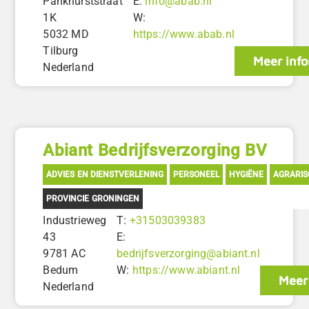
Pankhurststraat
E:
info@abab.nl
1K
W:
5032 MD
https://www.abab.nl
Tilburg
Meer info
Nederland
Abiant Bedrijfsverzorging BV
ADVIES EN DIENSTVERLENING
PERSONEEL
HYGIËNE
AGRARIS
PROVINCIE GRONINGEN
Industrieweg
T:
+31503039383
43
E:
9781 AC
bedrijfsverzorging@abiant.nl
Bedum
W:
https://www.abiant.nl
Meer
Nederland