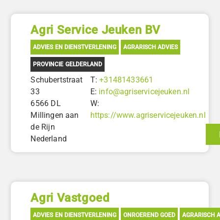
Agri Service Jeuken BV
ADVIES EN DIENSTVERLENING
AGRARISCH ADVIES
PROVINCIE GELDERLAND
Schubertstraat
T:
+31481433661
33
E:
info@agriservicejeuken.nl
6566 DL
W:
Millingen aan
https://www.agriservicejeuken.nl
de Rijn
Nederland
Agri Vastgoed
ADVIES EN DIENSTVERLENING
ONROEREND GOED
AGRARISCH A