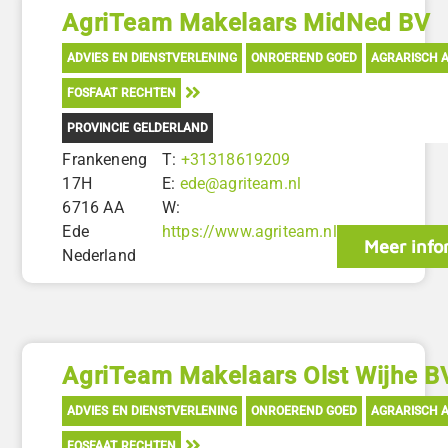
AgriTeam Makelaars MidNed BV
ADVIES EN DIENSTVERLENING
ONROEREND GOED
AGRARISCH A
FOSFAAT RECHTEN
PROVINCIE GELDERLAND
Frankeneng
T:
+31318619209
17H
E:
ede@agriteam.nl
6716 AA
W:
Ede
https://www.agriteam.nl
Meer info
Nederland
AgriTeam Makelaars Olst Wijhe B
ADVIES EN DIENSTVERLENING
ONROEREND GOED
AGRARISCH A
FOSFAAT RECHTEN