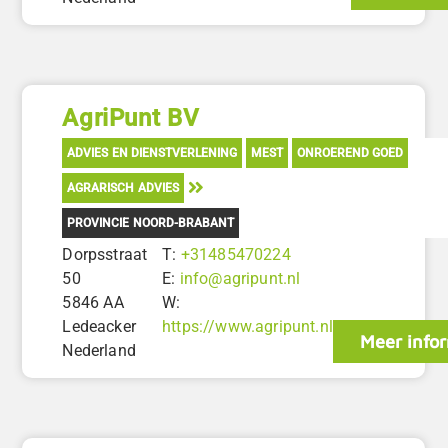
AgriPunt BV
ADVIES EN DIENSTVERLENING
MEST
ONROEREND GOED
AGRARISCH ADVIES
PROVINCIE NOORD-BRABANT
Dorpsstraat
T:
+31485470224
50
E:
info@agripunt.nl
5846 AA
W:
Ledeacker
https://www.agripunt.nl
Meer info
Nederland