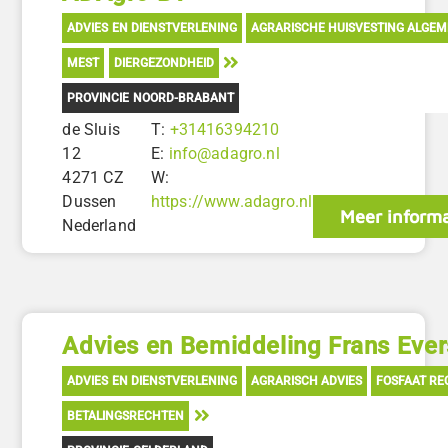
ADVIES EN DIENSTVERLENING
AGRARISCHE HUISVESTING ALGE
MEST
DIERGEZONDHEID
PROVINCIE NOORD-BRABANT
de Sluis
T:
+31416394210
12
E:
info@adagro.nl
4271 CZ
W:
Dussen
https://www.adagro.nl
Meer informa
Nederland
Advies en Bemiddeling Frans Ever
ADVIES EN DIENSTVERLENING
AGRARISCH ADVIES
FOSFAAT R
BETALINGSRECHTEN