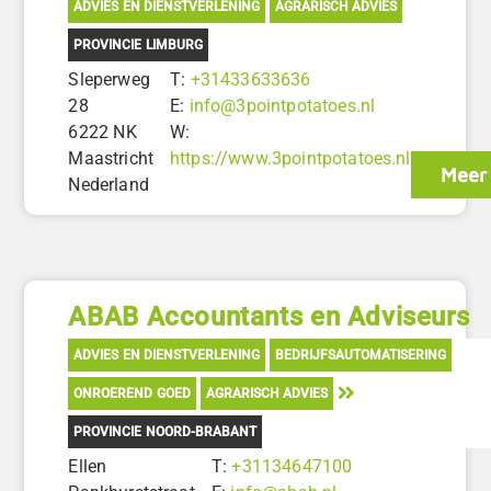
ADVIES EN DIENSTVERLENING
AGRARISCH ADVIES
PROVINCIE LIMBURG
Sleperweg
T:
+31433633636
28
E:
info@3pointpotatoes.nl
6222 NK
W:
Maastricht
https://www.3pointpotatoes.nl
Meer 
Nederland
ABAB Accountants en Adviseurs
ADVIES EN DIENSTVERLENING
BEDRIJFSAUTOMATISERING
ONROEREND GOED
AGRARISCH ADVIES
PROVINCIE NOORD-BRABANT
Ellen
T:
+31134647100