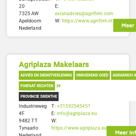
20
E:
7325 AW
exlanadvies@agrifirm.com
Apeldoorn
W:
https://www.agrifirm.nl
Meer 
Nederland
Agriplaza Makelaars
ADVIES EN DIENSTVERLENING
ONROEREND GOED
AGRARISCH A
FOSFAAT RECHTEN
PROVINCIE DRENTHE
Industrieweg
T:
+31592545451
4F
E:
info@agriplaza.eu
9482 TT
W:
Tynaarlo
https://www.agriplaza.eu
Meer in
Nederland