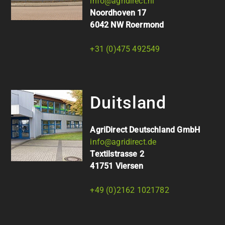
info@agridirect.nl
Noordhoven 17
6042 NW Roermond
+31 (0)475 492549
Duitsland
AgriDirect Deutschland GmbH
info@agridirect.de
Textilstrasse 2
41751 Viersen
+49 (0)2162 1021782