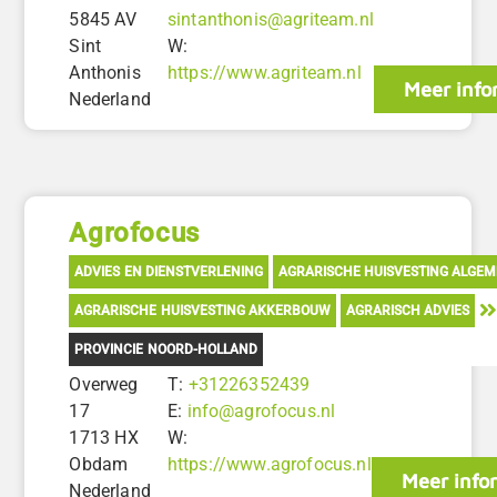
5845 AV
sintanthonis@agriteam.nl
Sint
W:
Anthonis
https://www.agriteam.nl
Meer info
Nederland
Agrofocus
ADVIES EN DIENSTVERLENING
AGRARISCHE HUISVESTING ALGE
AGRARISCHE HUISVESTING AKKERBOUW
AGRARISCH ADVIES
PROVINCIE NOORD-HOLLAND
Overweg
T:
+31226352439
17
E:
info@agrofocus.nl
1713 HX
W:
Obdam
https://www.agrofocus.nl
Meer info
Nederland