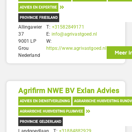
ADVIES EN EXPERTISE
PROVINCIE FRIESLAND
Allingawier
T:
+31582849171
37
E:
info@agrivastgoed.nl
9001 LP
W:
Grou
https://www.agrivastgoed.nl
Meer i
Nederland
Agrifirm NWE BV Exlan Advies
ADVIES EN DIENSTVERLENING
AGRARISCHE HUISVESTING RUND
AGRARISCHE HUISVESTING PLUIMVEE
PROVINCIE GELDERLAND
Landgoedlaan
T:
+31884882929