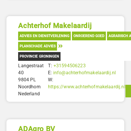
Achterhof Makelaardij
ADVIES EN DIENSTVERLENING
ONROEREND GOED
AGRARISCH A
PLANSCHADE ADVIES
PROVINCIE GRONINGEN
Langestraat
T:
+31594506223
40
E:
info@achterhofmakelaardij.nl
9804 PL
W:
Noordhorn
https://www.achterhofmakelaardij.nl
Nederland
ADAgro BV