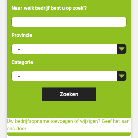
Naar welk bedrijf bent u op zoek’?
Provincie
Categorie
Uw bedrijfsopname toevoegen of wijzigen? Geef het aan
ons door