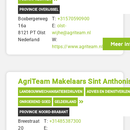
PROVINCIE OVERIJSSEL
Boxbergerweg
T:
+31570590900
16a
E:
olst-
8121 PT Olst
wijhe@agriteam.nl
Nederland
W:
Meer in
https://www.agriteam.nl
AgriTeam Makelaars Sint Anthoni
LANDBOUWMECHANISATIEBEDRIJVEN
ADVIES EN DIENSTVERLEN
ONROEREND GOED
GELDERLAND
PROVINCIE NOORD-BRABANT
Breestraat
T:
+31485387300
20
E: