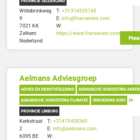
PROVINCIE GELDERLAND
Wittebrinkweg
T:
+31314335745
9
E:
info@fransevers.com
7021 KK
W:
Zelhem
https://www.fransevers.com
Meer
Nederland
Aelmans Adviesgroep
ADVIES EN DIENSTVERLENING
AGRARISCHE HUISVESTING AKKE
AGRARISCHE HUISVESTING PLUIMVEE
ONROEREND GOED
PROVINCIE LIMBURG
Kerkstraat
T:
+31475459260
2
E:
info@aelmans.com
6095 BE
W: