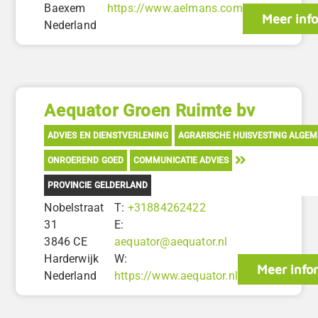
Baexem
https://www.aelmans.com
Meer inf
Nederland
Aequator Groen Ruimte bv
ADVIES EN DIENSTVERLENING
AGRARISCHE HUISVESTING ALGE
ONROEREND GOED
COMMUNICATIE ADVIES
PROVINCIE GELDERLAND
Nobelstraat
T:
+31884262422
31
E:
3846 CE
aequator@aequator.nl
Harderwijk
W:
Meer info
Nederland
https://www.aequator.nl