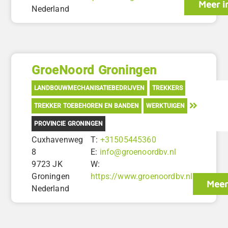
Meer i
Nederland
GroeNoord Groningen
LANDBOUWMECHANISATIEBEDRIJVEN
TREKKERS
TREKKER TOEBEHOREN EN BANDEN
WERKTUIGEN
PROVINCIE GRONINGEN
Cuxhavenweg
T:
+31505445360
8
E:
info@groenoordbv.nl
9723 JK
W:
Groningen
https://www.groenoordbv.nl
Meer
Nederland