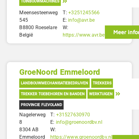
TUINBOUWMACHINES
Meensesteenweg
T:
+3251245566
545
E:
info@avr.be
B8800 Roeselare
W:
Meer info
België
https://www.avr.be
GroeNoord Emmeloord
LANDBOUWMECHANISATIEBEDRIJVEN
TREKKERS
TREKKER TOEBEHOREN EN BANDEN
WERKTUIGEN
PROVINCIE FLEVOLAND
Nagelerweg
T:
+31527630970
8
E:
info@groenoordbv.nl
8304 AB
W:
Emmeloord
https://www.groenoordbv.nl