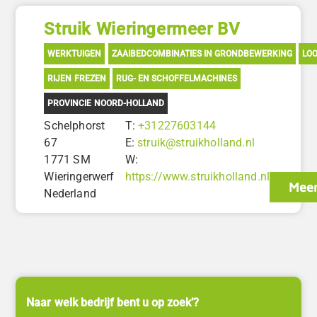
Struik Wieringermeer BV
WERKTUIGEN
ZAAIBEDCOMBINATIES IN GRONDBEWERKING
LO
RIJEN FREZEN
RUG- EN SCHOFFELMACHINES
PROVINCIE NOORD-HOLLAND
Schelphorst
T:
+31227603144
67
E:
struik@struikholland.nl
1771 SM
W:
Wieringerwerf
https://www.struikholland.nl
Meer
Nederland
Naar welk bedrijf bent u op zoek’?