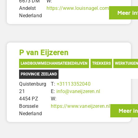
6673 DM
W:
Andelst
https://www.louisnagel.com
Meer in
Nederland
P van Eijzeren
LANDBOUWMECHANISATIEBEDRIJVEN
TREKKERS
WERKTUIGE
PROVINCIE ZEELAND
Quistenburg
T:
+31113352040
21
E:
info@vaneijzeren.nl
4454 PZ
W:
Borssele
https://www.vaneijzeren.nl
Meer in
Nederland