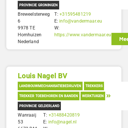
PROVINCIE GRONINGEN
Breweelsterweg
T:
+31595481219
6
E:
info@vandermaar.eu
9978 TE
W:
Hornhuizen
https://www.vandermaar.eu
Mee
Nederland
Louis Nagel BV
LANDBOUWMECHANISATIEBEDRIJVEN
TREKKERS
TREKKER TOEBEHOREN EN BANDEN
WERKTUIGEN
PROVINCIE GELDERLAND
Wanraaij
T:
+31488420819
53
E:
info@nagel.nl