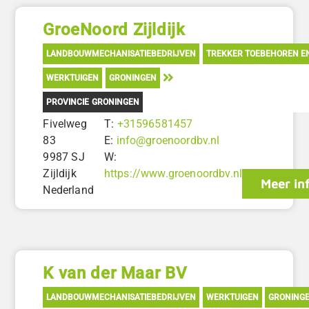
GroeNoord Zijldijk
LANDBOUWMECHANISATIEBEDRIJVEN
TREKKER TOEBEHOREN E
WERKTUIGEN
GRONINGEN
PROVINCIE GRONINGEN
Fivelweg
T:
+31596581457
83
E:
info@groenoordbv.nl
9987 SJ
W:
Zijldijk
https://www.groenoordbv.nl
Meer in
Nederland
K van der Maar BV
LANDBOUWMECHANISATIEBEDRIJVEN
WERKTUIGEN
GRONING