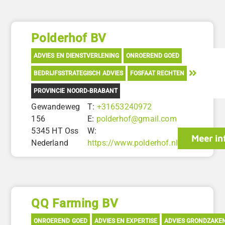
Polderhof BV
ADVIES EN DIENSTVERLENING
ONROEREND GOED
BEDRIJFSSTRATEGISCH ADVIES
FOSFAAT RECHTEN
PROVINCIE NOORD-BRABANT
Gewandeweg
T:
+31653240972
156
E:
polderhof@gmail.com
5345 HT Oss
W:
Meer in
Nederland
https://www.polderhof.nl
QQ Farming BV
ONROEREND GOED
ADVIES EN EXPERTISE
ADVIES GRONDZAKE