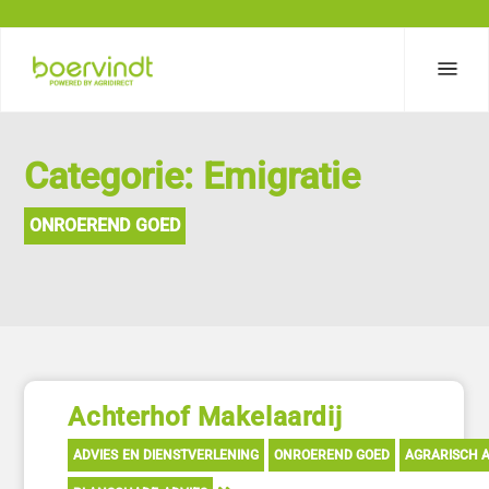
Categorie: Emigratie
ONROEREND GOED
Achterhof Makelaardij
ADVIES EN DIENSTVERLENING
ONROEREND GOED
AGRARISCH A