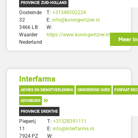
PROVINCIE ZUID-HOLLAND
Oosteinde
T:
+31348502224
32
E:
info@koningwitzier.nl
3466 LB
W:
Waarder
https://www.koningwitzier.nl
Meer in
Nederland
Interfarms
ADVIES EN DIENSTVERLENING
ONROEREND GOED
FOSFAAT RE
ADVISEURS
PROVINCIE DRENTHE
Pieperij
T:
+31528391111
11
E:
info@interfarms.nl
7924 PZ
W: