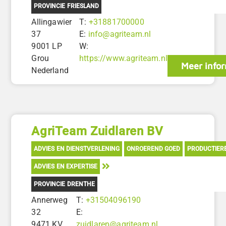
PROVINCIE FRIESLAND
Allingawier
T:
+31881700000
37
E:
info@agriteam.nl
9001 LP
W:
Grou
https://www.agriteam.nl
Meer info
Nederland
AgriTeam Zuidlaren BV
ADVIES EN DIENSTVERLENING
ONROEREND GOED
PRODUCTIER
ADVIES EN EXPERTISE
PROVINCIE DRENTHE
Annerweg
T:
+31504096190
32
E:
9471 KV
zuidlaren@agriteam.nl