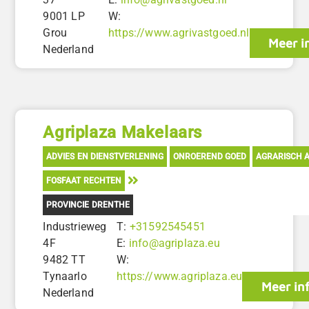
9001 LP
W:
Grou
https://www.agrivastgoed.nl
Meer i
Nederland
Agriplaza Makelaars
ADVIES EN DIENSTVERLENING
ONROEREND GOED
AGRARISCH A
FOSFAAT RECHTEN
PROVINCIE DRENTHE
Industrieweg
T:
+31592545451
4F
E:
info@agriplaza.eu
9482 TT
W:
Tynaarlo
https://www.agriplaza.eu
Meer in
Nederland