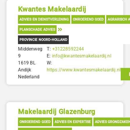
Kwantes Makelaardij
ADVIES EN DIENSTVERLENING
ONROEREND GOED
AGRARISCH A
PLANSCHADE ADVIES
PROVINCIE NOORD-HOLLAND
Middenweg
T:
+31228592244
9
E:
info@kwantesmakelaardij.nl
1619 BL
W:
Andijk
https://www.kwantesmakelaardij.nl
Nederland
Makelaardij Glazenburg
ONROEREND GOED
ADVIES EN EXPERTISE
ADVIES GRONDZAKE