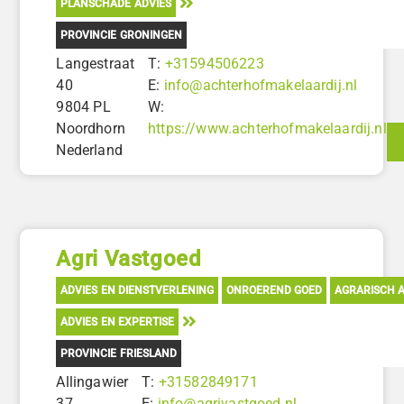
PLANSCHADE ADVIES
PROVINCIE GRONINGEN
Langestraat
T:
+31594506223
40
E:
info@achterhofmakelaardij.nl
9804 PL
W:
Noordhorn
https://www.achterhofmakelaardij.nl
Nederland
Agri Vastgoed
ADVIES EN DIENSTVERLENING
ONROEREND GOED
AGRARISCH A
ADVIES EN EXPERTISE
PROVINCIE FRIESLAND
Allingawier
T:
+31582849171
37
E:
info@agrivastgoed.nl