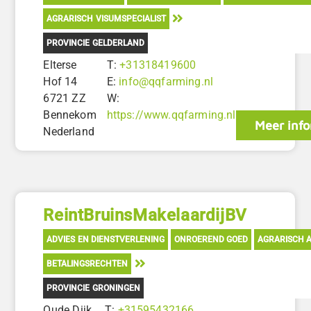
AGRARISCH VISUMSPECIALIST
PROVINCIE GELDERLAND
Elterse
T:
+31318419600
Hof 14
E:
info@qqfarming.nl
6721 ZZ
W:
Bennekom
https://www.qqfarming.nl
Meer info
Nederland
ReintBruinsMakelaardijBV
ADVIES EN DIENSTVERLENING
ONROEREND GOED
AGRARISCH A
BETALINGSRECHTEN
PROVINCIE GRONINGEN
Oude Dijk
T:
+31595432166