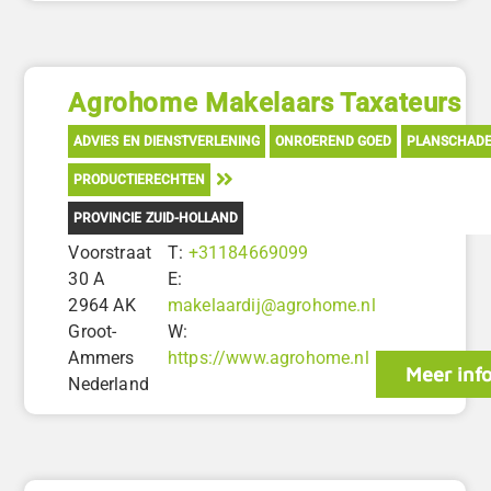
Agrohome Makelaars Taxateurs
ADVIES EN DIENSTVERLENING
ONROEREND GOED
PLANSCHADE
PRODUCTIERECHTEN
PROVINCIE ZUID-HOLLAND
Voorstraat
T:
+31184669099
30 A
E:
2964 AK
makelaardij@agrohome.nl
Groot-
W:
Ammers
https://www.agrohome.nl
Meer inf
Nederland