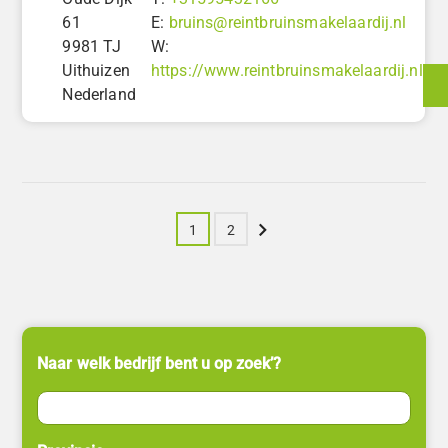
61
E:
bruins@reintbruinsmakelaardij.nl
9981 TJ
W:
Uithuizen
https://www.reintbruinsmakelaardij.nl
Nederland
Volgende
1
2
Naar welk bedrijf bent u op zoek’?