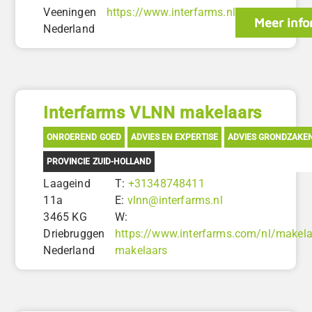
Veeningen
https://www.interfarms.nl
Meer info
Nederland
Interfarms VLNN makelaars
ONROEREND GOED
ADVIES EN EXPERTISE
ADVIES GRONDZAKE
PROVINCIE ZUID-HOLLAND
Laageind
T:
+31348748411
11a
E:
vlnn@interfarms.nl
3465 KG
W:
Driebruggen
https://www.interfarms.com/nl/makelaa
Nederland
makelaars