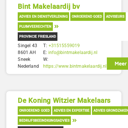
Bint Makelaardij bv
ADVIES EN DIENSTVERLENING
ONROEREND GOED
ADVISEURS
PLUIMVEERECHTEN
PROVINCIE FRIESLAND
Singel 43
T:
+31515559019
8601 AH
E:
info@bintmakelaardij.nl
Sneek
W:
Meer 
Nederland
https://www.bintmakelaardij.nl
De Koning Witzier Makelaars
ONROEREND GOED
ADVIES EN EXPERTISE
ADVIES GRONDZAKE
BEDRIJFSBEEINDIGINGSADVIES