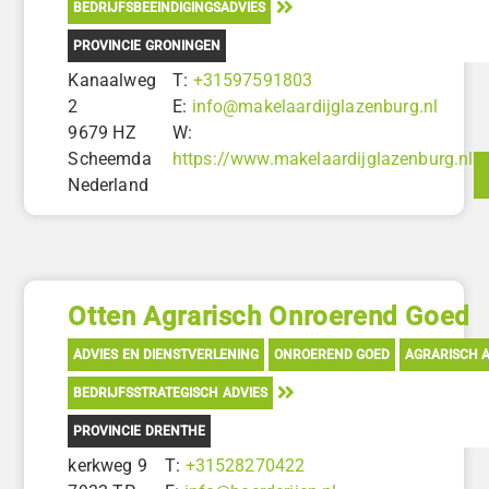
BEDRIJFSBEEINDIGINGSADVIES
PROVINCIE GRONINGEN
Kanaalweg
T:
+31597591803
2
E:
info@makelaardijglazenburg.nl
9679 HZ
W:
Scheemda
https://www.makelaardijglazenburg.nl
Nederland
Otten Agrarisch Onroerend Goed
ADVIES EN DIENSTVERLENING
ONROEREND GOED
AGRARISCH A
BEDRIJFSSTRATEGISCH ADVIES
PROVINCIE DRENTHE
kerkweg 9
T:
+31528270422