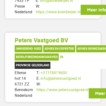
7933 TP
E:
info@boerderijen.nl
Pesse
W:
Meer inf
Nederland
https://www.boerderijen.nl
Peters Vastgoed BV
ONROEREND GOED
ADVIES EN EXPERTISE
ADVIES GRONDZAKE
BEDRIJFSBEEINDIGINGSADVIES
PROVINCIE GELDERLAND
Elterse
T:
+31318419600
hof 14
E:
info@petersvastgoed.nl
6721 ZZ
W:
Bennekom
https://www.petersvastgoed.nl
Meer 
Nederland