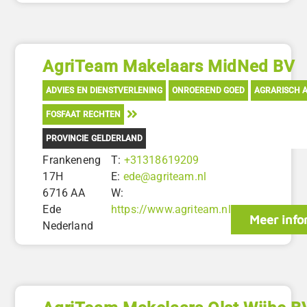
AgriTeam Makelaars MidNed BV
ADVIES EN DIENSTVERLENING
ONROEREND GOED
AGRARISCH A
FOSFAAT RECHTEN
PROVINCIE GELDERLAND
Frankeneng
T:
+31318619209
17H
E:
ede@agriteam.nl
6716 AA
W:
Ede
https://www.agriteam.nl
Meer info
Nederland