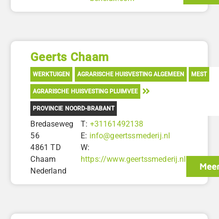
Geerts Chaam
WERKTUIGEN
AGRARISCHE HUISVESTING ALGEMEEN
MEST
AGRARISCHE HUISVESTING PLUIMVEE
PROVINCIE NOORD-BRABANT
Bredaseweg
T:
+31161492138
56
E:
info@geertssmederij.nl
4861 TD
W:
Chaam
https://www.geertssmederij.nl
Meer
Nederland