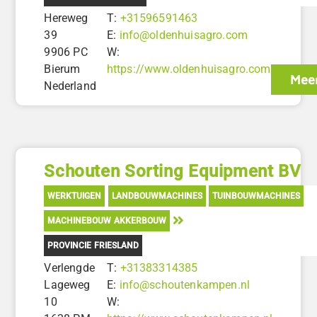
Hereweg
T:
+31596591463
39
E:
info@oldenhuisagro.com
9906 PC
W:
Bierum
https://www.oldenhuisagro.com
Meer
Nederland
Schouten Sorting Equipment BV
WERKTUIGEN
LANDBOUWMACHINES
TUINBOUWMACHINES
MACHINEBOUW AKKERBOUW
PROVINCIE FRIESLAND
Verlengde
T:
+31383314385
Lageweg
E:
info@schoutenkampen.nl
10
W: