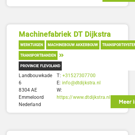
Machinefabriek DT Dijkstra
WERKTUIGEN
MACHINEBOUW AKKERBOUW
TRANSPORTSYSTE
TRANSPORTBANDEN
PROVINCIE FLEVOLAND
Landbouwkade
T:
+31527307700
6
E:
info@dtdijkstra.nl
8304 AE
W:
Emmeloord
https://www.dtdijkstra.nl
Meer i
Nederland