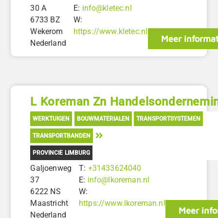
30 A
E:
info@kletec.nl
6733 BZ
W:
Wekerom
https://www.kletec.nl
Meer informat
Nederland
L Koreman Zn Handelsondernemi
WERKTUIGEN
BOUWMATERIALEN
TRANSPORTSYSTEMEN
TRANSPORTBANDEN
PROVINCIE LIMBURG
Galjoenweg
T:
+31433624040
37
E:
info@lkoreman.nl
6222 NS
W:
Maastricht
https://www.lkoreman.nl
Meer info
Nederland