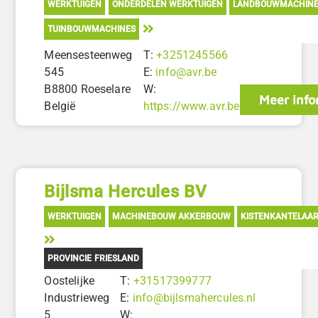
WERKTUIGEN
ONDERDELEN WERKTUIGEN
LANDBOUWMACHINE
TUINBOUWMACHINES
Meensesteenweg
T:
+3251245566
545
E:
info@avr.be
B8800 Roeselare
W:
Meer info
België
https://www.avr.be
Bijlsma Hercules BV
WERKTUIGEN
MACHINEBOUW AKKERBOUW
KISTENKANTELAA
PROVINCIE FRIESLAND
Oostelijke
T:
+31517399777
Industrieweg
E:
info@bijlsmahercules.nl
5
W: