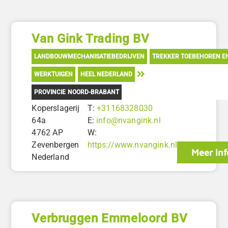
Van Gink Trading BV
LANDBOUWMECHANISATIEBEDRIJVEN
TREKKER TOEBEHOREN E
WERKTUIGEN
HEEL NEDERLAND
PROVINCIE NOORD-BRABANT
Koperslagerij
T:
+31168328030
64a
E:
info@nvangink.nl
4762 AP
W:
Zevenbergen
https://www.nvangink.nl
Meer inf
Nederland
Verbruggen Emmeloord BV