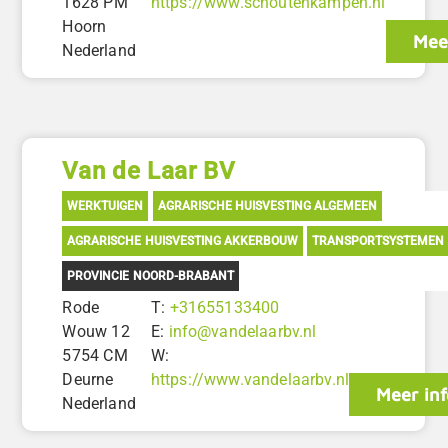
1628 PM
https://www.schoutenkampen.nl
Hoorn
Mee
Nederland
Van de Laar BV
WERKTUIGEN
AGRARISCHE HUISVESTING ALGEMEEN
AGRARISCHE HUISVESTING AKKERBOUW
TRANSPORTSYSTEMEN
PROVINCIE NOORD-BRABANT
Rode
T:
+31655133400
Wouw 12
E:
info@vandelaarbv.nl
5754 CM
W:
Deurne
https://www.vandelaarbv.nl
Meer inf
Nederland