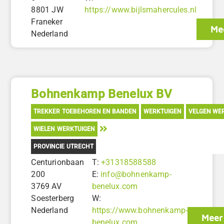
8801 JW
https://www.bijlsmahercules.nl
Franeker
Mee
Nederland
Bohnenkamp Benelux BV
TREKKER TOEBEHOREN EN BANDEN
WERKTUIGEN
VELGEN WE
WIELEN WERKTUIGEN
PROVINCIE UTRECHT
Centurionbaan
T:
+31318588588
200
E:
info@bohnenkamp-
3769 AV
benelux.com
Soesterberg
W:
Nederland
https://www.bohnenkamp-
Meer 
benelux.com