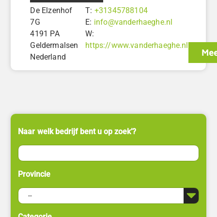
De Elzenhof
T:
+31345788104
7G
E:
info@vanderhaeghe.nl
4191 PA
W:
Geldermalsen
https://www.vanderhaeghe.nl
Mee
Nederland
Naar welk bedrijf bent u op zoek’?
Provincie
Categorie