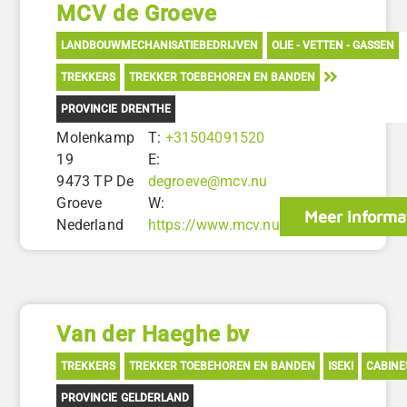
MCV de Groeve
LANDBOUWMECHANISATIEBEDRIJVEN
OLIE - VETTEN - GASSEN
TREKKERS
TREKKER TOEBEHOREN EN BANDEN
PROVINCIE DRENTHE
Molenkamp
T:
+31504091520
19
E:
9473 TP De
degroeve@mcv.nu
Groeve
W:
Meer informa
Nederland
https://www.mcv.nu
Van der Haeghe bv
TREKKERS
TREKKER TOEBEHOREN EN BANDEN
ISEKI
CABINE
PROVINCIE GELDERLAND