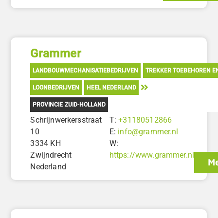
Grammer
LANDBOUWMECHANISATIEBEDRIJVEN
TREKKER TOEBEHOREN E
LOONBEDRIJVEN
HEEL NEDERLAND
PROVINCIE ZUID-HOLLAND
Schrijnwerkersstraat
T:
+31180512866
10
E:
info@grammer.nl
3334 KH
W:
Zwijndrecht
https://www.grammer.nl
Me
Nederland