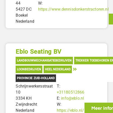
44
W:
5427 DC
https://www.dennisdonkerstractoren.nl
Boekel
Nederland
Eblo Seating BV
LANDBOUWMECHANISATIEBEDRIJVEN
TREKKER TOEBEHOREN E
LOONBEDRIJVEN
HEEL NEDERLAND
PROVINCIE ZUID-HOLLAND
Schrijnwerkersstraat
T:
10
+31180512866
3334 KH
E:
info@eblo.nl
Zwijndrecht
W:
Meer info
Nederland
https://eblo.nl/