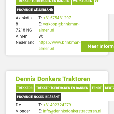
TREKKER TOEBEHOREN EN BANDEN
WERKTUIGEN
PROVINCIE GELDERLAND
Azinkdijk
T:
+31575431297
8
E:
verkoop@brinkman-
7218 NG
almen.nl
Almen
W:
Nederland
https://www.brinkman-
Meer inform
almen.nl
Dennis Donkers Traktoren
TREKKERS
TREKKER TOEBEHOREN EN BANDEN
FENDT
DEUT
PROVINCIE NOORD-BRABANT
De
T:
+31492324279
Vlonder
E:
info@dennisdonkerstractoren.nl