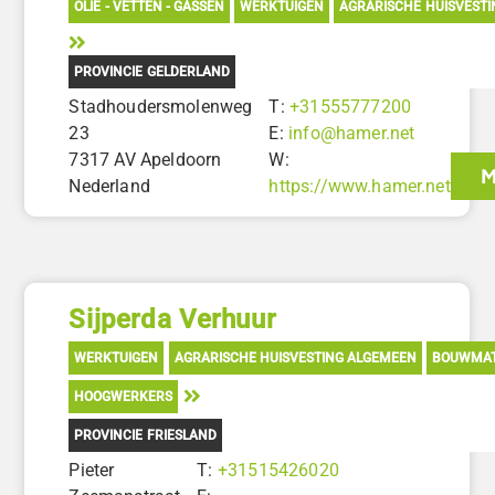
OLIE - VETTEN - GASSEN
WERKTUIGEN
AGRARISCHE HUISVEST
PROVINCIE GELDERLAND
Stadhoudersmolenweg
T:
+31555777200
23
E:
info@hamer.net
7317 AV Apeldoorn
W:
M
Nederland
https://www.hamer.net
Sijperda Verhuur
WERKTUIGEN
AGRARISCHE HUISVESTING ALGEMEEN
BOUWMAT
HOOGWERKERS
PROVINCIE FRIESLAND
Pieter
T:
+31515426020