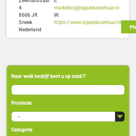
Zeemanstraat
E:
4
marketing@sijperdaverhuur.nl
8606 JR
W:
Sneek
https://www.sijperdaverhuur.nl
Me
Nederland
Naar welk bedrijf bent u op zoek’?
Provincie
Categorie