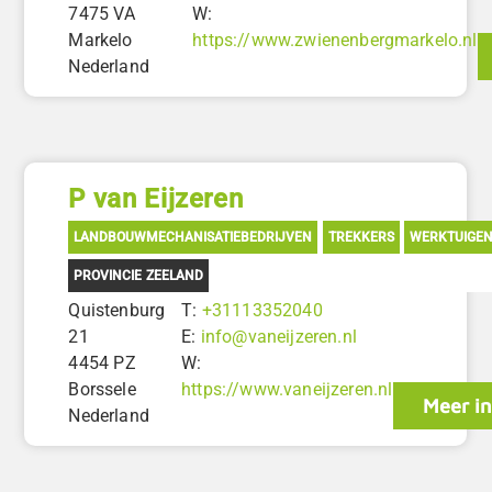
7475 VA
W:
Markelo
https://www.zwienenbergmarkelo.nl
Nederland
P van Eijzeren
LANDBOUWMECHANISATIEBEDRIJVEN
TREKKERS
WERKTUIGE
PROVINCIE ZEELAND
Quistenburg
T:
+31113352040
21
E:
info@vaneijzeren.nl
4454 PZ
W:
Borssele
https://www.vaneijzeren.nl
Meer in
Nederland