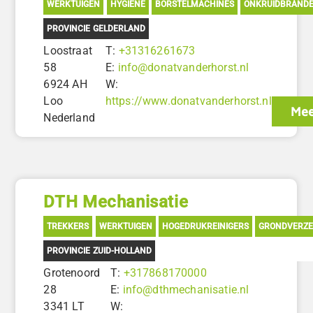
WERKTUIGEN
HYGIËNE
BORSTELMACHINES
ONKRUIDBRAND
PROVINCIE GELDERLAND
Loostraat
T:
+31316261673
58
E:
info@donatvanderhorst.nl
6924 AH
W:
Loo
https://www.donatvanderhorst.nl
Mee
Nederland
DTH Mechanisatie
TREKKERS
WERKTUIGEN
HOGEDRUKREINIGERS
GRONDVERZE
PROVINCIE ZUID-HOLLAND
Grotenoord
T:
+317868170000
28
E:
info@dthmechanisatie.nl
3341 LT
W: