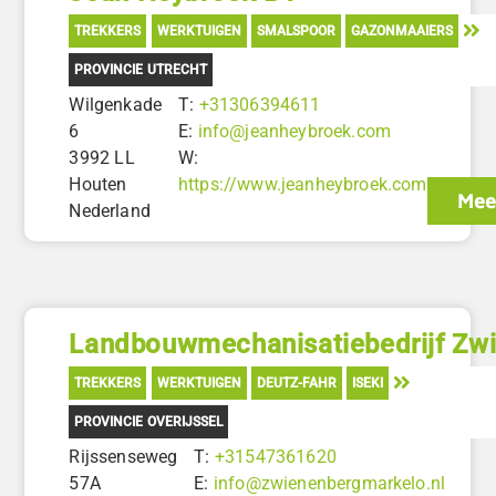
TREKKERS
WERKTUIGEN
SMALSPOOR
GAZONMAAIERS
PROVINCIE UTRECHT
Wilgenkade
T:
+31306394611
6
E:
info@jeanheybroek.com
3992 LL
W:
Houten
https://www.jeanheybroek.com
Mee
Nederland
Landbouwmechanisatiebedrijf Zw
TREKKERS
WERKTUIGEN
DEUTZ-FAHR
ISEKI
PROVINCIE OVERIJSSEL
Rijssenseweg
T:
+31547361620
57A
E:
info@zwienenbergmarkelo.nl