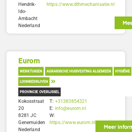
Hendrik-
https://www.dthmechanisatie.nl
Ido-
Ambacht
Mee
Nederland
Eurom
WERKTUIGEN
AGRARISCHE HUISVESTING ALGEMEEN
HYGIËNE
LOONBEDRIJVEN
PROVINCIE OVERIJSSEL
Kokosstraat
T:
+31383854321
20
E:
info@eurom.nl
8281 JC
W:
Genemuiden
https://www.eurom.nl
Meer infor
Nederland