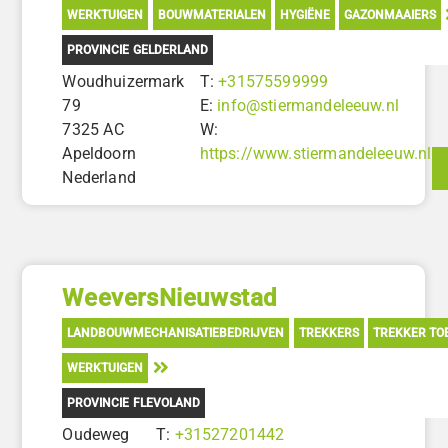
WERKTUIGEN
BOUWMATERIALEN
HYGIËNE
GAZONMAAIERS
PROVINCIE GELDERLAND
Woudhuizermark
T:
+31575599999
79
E:
info@stiermandeleeuw.nl
7325 AC
W:
Apeldoorn
https://www.stiermandeleeuw.nl
Nederland
WeeversNieuwstad
LANDBOUWMECHANISATIEBEDRIJVEN
TREKKERS
TREKKER TO
WERKTUIGEN
PROVINCIE FLEVOLAND
Oudeweg
T:
+31527201442