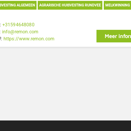
SVESTING ALGEMEEN
AGRARISCHE HUISVESTING RUNDVEE
MELKWINNING
:
+31594648080
:
info@remon.com
Meer infor
W:
https://www.remon.com