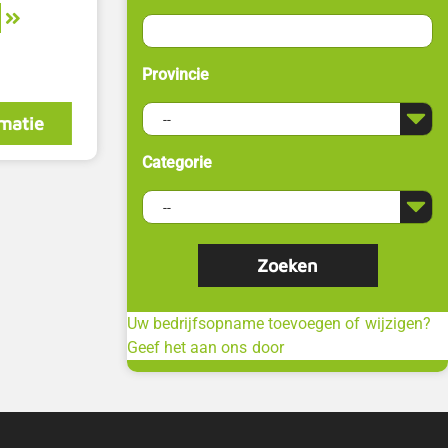
Provincie
matie
Categorie
Uw bedrijfsopname toevoegen of wijzigen?
Geef het aan ons door