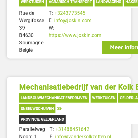
WERKTUIGEN
AGRARISCH TRANSPORT
LANDWAGENS
HAKSE
Rue de
T:
+3243773545
Wergifosse
E:
info@joskin.com
39
W:
B4630
https://www.joskin.com
Soumagne
Meer infor
België
Mechanisatiebedrijf van der Kolk
LANDBOUWMECHANISATIEBEDRIJVEN
WERKTUIGEN
GELDERL
SNEEUWSCHUIVEN
PROVINCIE GELDERLAND
Parallelweg
T:
+31488451642
Noord 1
E:
info@vanderkolkzetten.nl