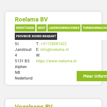
Roelama BV
WERKTUIGEN
MEST
LANDBOUWMACHINES
TUINBOUWMACHI
PROVINCIE NOORD-BRABANT
St
T:
+31135081422
Janstraat
E:
info@roelama.nl
4
W:
5131 BS
https://www.roelama.nl
Alphen
NB
Meer inform
Nederland
Vogelsang BV