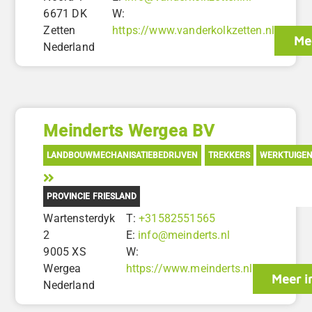
6671 DK
W:
Zetten
https://www.vanderkolkzetten.nl
Me
Nederland
Meinderts Wergea BV
LANDBOUWMECHANISATIEBEDRIJVEN
TREKKERS
WERKTUIGE
PROVINCIE FRIESLAND
Wartensterdyk
T:
+31582551565
2
E:
info@meinderts.nl
9005 XS
W:
Wergea
https://www.meinderts.nl
Meer i
Nederland