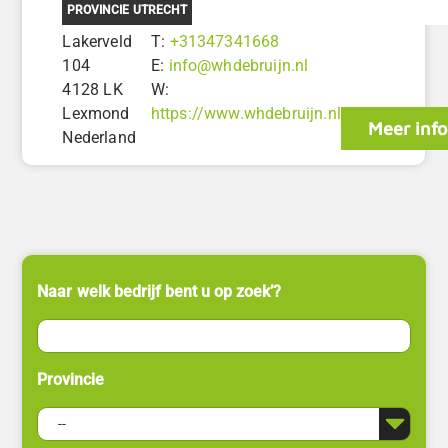
PROVINCIE UTRECHT
Lakerveld
T:
+31347341668
104
E:
info@whdebruijn.nl
4128 LK
W:
Lexmond
https://www.whdebruijn.nl
Meer inf
Nederland
Naar welk bedrijf bent u op zoek’?
Provincie