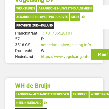
WERKTUIGEN
AGRARISCHE HUISVESTING ALGEMEEN
AGRARISCHE HUISVESTING RUNDVEE
MEST
PROVINCIE ZUID-HOLLAND
Planckstraat
T:
+31786520101
57
E:
3316 GS
netherlands@vogelsang.info
Dordrecht
W:
Meer 
Nederland
https://www.vogelsang.info
WH de Bruijn
LANDBOUWMECHANISATIEBEDRIJVEN
TREKKERS
WERKTUIGE
HEEL NEDERLAND