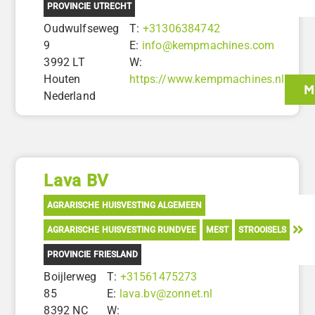
PROVINCIE UTRECHT
Oudwulfseweg
T:
+31306384742
9
E:
info@kempmachines.com
3992 LT
W:
Houten
https://www.kempmachines.nl
M
Nederland
Lava BV
AGRARISCHE HUISVESTING ALGEMEEN
AGRARISCHE HUISVESTING RUNDVEE
MEST
STROOISELS
PROVINCIE FRIESLAND
Boijlerweg
T:
+31561475273
85
E:
lava.bv@zonnet.nl
8392 NC
W: