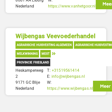
8081 AA Elburg
W:
Meer
Nederland
https://www.vanhetgoor.nl
Wijbengas Veevoederhandel
AGRARISCHE HUISVESTING ALGEMEEN
AGRARISCHE HUISVESTI
MELKWINNING
MEST
PROVINCIE FRIESLAND
Heskamperweg
T:
+31519561414
2
E:
info@wijbengas.nl
9171 GC Blije
W:
Meer 
Nederland
https://www.wijbengas.nl