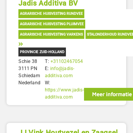
Jadis Additiva BV
AGRARISCHE HUISVESTING RUNDVEE
AGRARISCHE HUISVESTING PLUIMVEE
AGRARISCHE HUISVESTING VARKENS
STALONDERHOUD RUNDVE
PROVINCIE ZUID-HOLLAND
Schie 38
T:
+31102467054
3111 PN
E:
info@jadis-
Schiedam
additiva.com
Nederland
W:
https://www.jadis-
Meer informatie
additiva.com
JJ Vink Houtvezel en Zaagsel