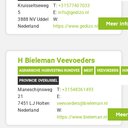
Kruisseltseweg
T:
+31577407033
5
E:
info@gedizo.nl
3888 NV Uddel
W:
Meer inf
Nederland
https://www.gedizo.nl
H Bieleman Veevoeders
AGRARISCHE HUISVESTING RUNDVEE
MEST
VEEVOEDERS
HO
PROVINCIE OVERIJSSEL
Maneschijnsweg
T:
+31548361493
21
E:
7451 LJ Holten
veevoeders@bieleman.nl
Nederland
W:
Meer
https://www.bieleman.nl