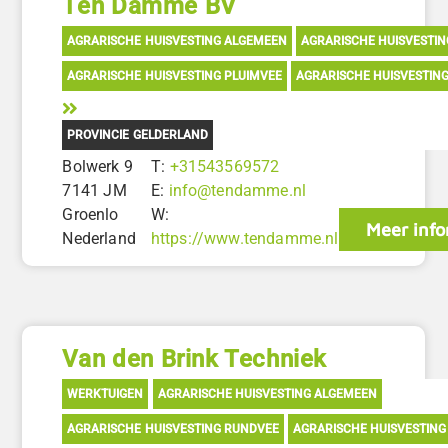
Ten Damme BV
AGRARISCHE HUISVESTING ALGEMEEN
AGRARISCHE HUISVESTI
AGRARISCHE HUISVESTING PLUIMVEE
AGRARISCHE HUISVESTIN
PROVINCIE GELDERLAND
Bolwerk 9
T:
+31543569572
7141 JM
E:
info@tendamme.nl
Groenlo
W:
Meer info
Nederland
https://www.tendamme.nl
Van den Brink Techniek
WERKTUIGEN
AGRARISCHE HUISVESTING ALGEMEEN
AGRARISCHE HUISVESTING RUNDVEE
AGRARISCHE HUISVESTING