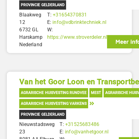
PROVINCIE GELDERLAND
Blaakweg
T:
+31654370831
12
E:
info@vdbrinktechniek.nl
6732 GL
W:
Harskamp
https://www.stroverdeler.nl
Meer inf
Nederland
Van het Goor Loon en Transportbed
AGRARISCHE HUISVESTING RUNDVEE
MEST
AGRARISCHE HUIS
AGRARISCHE HUISVESTING VARKENS
PROVINCIE GELDERLAND
Nieuwstadsweg
T:
+31525683486
23
E:
info@vanhetgoor.nl