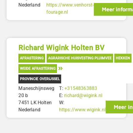
Nederland
https://www.venhorst-
Meer inform
fourage.nl
Richard Wigink Holten BV
AFRASTERING
AGRARISCHE HUISVESTING PLUIMVEE
HEKKEN
WEIDE AFRASTERING
PROVINCIE OVERIJSSEL
Maneschijnsweg
T:
+31548363883
20 b
E:
richard@wigink.nl
7451 LK Holten
W:
Meer in
Nederland
https://www.wigink.nl