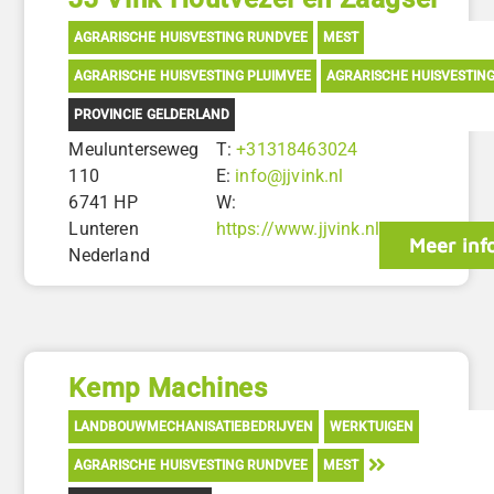
AGRARISCHE HUISVESTING RUNDVEE
MEST
AGRARISCHE HUISVESTING PLUIMVEE
AGRARISCHE HUISVESTIN
PROVINCIE GELDERLAND
Meulunterseweg
T:
+31318463024
110
E:
info@jjvink.nl
6741 HP
W:
Lunteren
https://www.jjvink.nl
Meer inf
Nederland
Kemp Machines
LANDBOUWMECHANISATIEBEDRIJVEN
WERKTUIGEN
AGRARISCHE HUISVESTING RUNDVEE
MEST