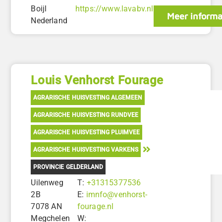
Boijl
https://www.lavabv.nl
Meer informa
Nederland
Louis Venhorst Fourage
AGRARISCHE HUISVESTING ALGEMEEN
AGRARISCHE HUISVESTING RUNDVEE
AGRARISCHE HUISVESTING PLUIMVEE
AGRARISCHE HUISVESTING VARKENS
PROVINCIE GELDERLAND
Uilenweg
T:
+31315377536
2B
E:
imnfo@venhorst-
7078 AN
fourage.nl
Megchelen
W: