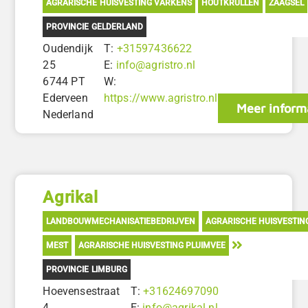
AGRARISCHE HUISVESTING VARKENS
HOUTKRULLEN
ZAAGSEL
PROVINCIE GELDERLAND
Oudendijk
T:
+31597436622
25
E:
info@agristro.nl
6744 PT
W:
Ederveen
https://www.agristro.nl
Meer inform
Nederland
Agrikal
LANDBOUWMECHANISATIEBEDRIJVEN
AGRARISCHE HUISVESTIN
MEST
AGRARISCHE HUISVESTING PLUIMVEE
PROVINCIE LIMBURG
Hoevensestraat
T:
+31624697090
4
E:
info@agrikal.nl