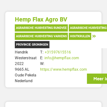
Hemp Flax Agro BV
AGRARISCHE HUISVESTING RUNDVEE
AGRARISCHE HUISVESTING
AGRARISCHE HUISVESTING VARKENS
HOUTKRULLEN
PROVINCIE GRONINGEN
Hendrik
T:
+31597615516
Westerstraat
E:
info@hempflax.com
2022
W:
9665 AL
https://www.hempflax.com
Oude Pekela
Meer i
Nederland