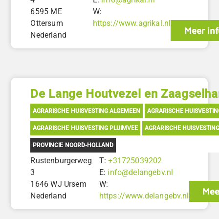
6595 ME
W:
Ottersum
https://www.agrikal.nl
Meer inf
Nederland
De Lange Houtvezel en Zaagselha
AGRARISCHE HUISVESTING ALGEMEEN
AGRARISCHE HUISVESTI
AGRARISCHE HUISVESTING PLUIMVEE
AGRARISCHE HUISVESTIN
PROVINCIE NOORD-HOLLAND
Rustenburgerweg
T:
+31725039202
3
E:
info@delangebv.nl
1646 WJ Ursem
W:
Mee
Nederland
https://www.delangebv.nl