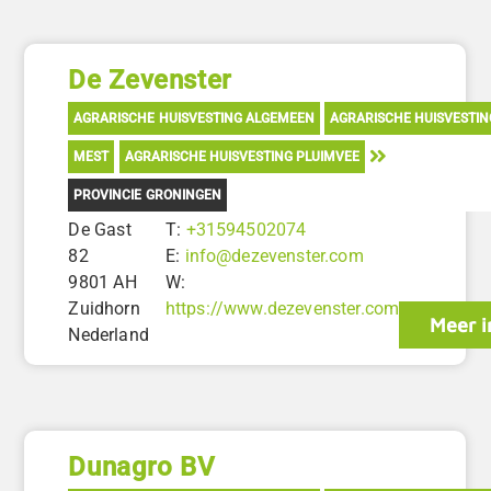
De Zevenster
AGRARISCHE HUISVESTING ALGEMEEN
AGRARISCHE HUISVESTI
MEST
AGRARISCHE HUISVESTING PLUIMVEE
PROVINCIE GRONINGEN
De Gast
T:
+31594502074
82
E:
info@dezevenster.com
9801 AH
W:
Zuidhorn
https://www.dezevenster.com
Meer i
Nederland
Dunagro BV