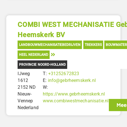
COMBI WEST MECHANISATIE Geb
Heemskerk BV
LANDBOUWMECHANISATIEBEDRIJVEN
TREKKERS
BOUWMATER
HEEL NEDERLAND
PROVINCIE NOORD-HOLLAND
IJweg
T:
+31252672823
1612
E:
info@gebrheemskerk.nl
2152 ND
W:
Nieuw-
https://www.gebrheemskerk.nl
Vennep
www.combiwestmechanisatie.nl
Meer
Nederland