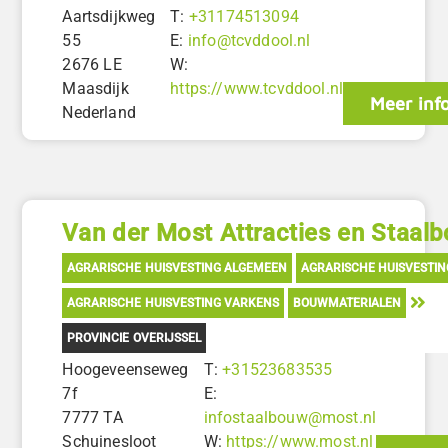
Aartsdijkweg
T:
+31174513094
55
E:
info@tcvddool.nl
2676 LE
W:
Maasdijk
https://www.tcvddool.nl
Meer inf
Nederland
Van der Most Attracties en Staal
AGRARISCHE HUISVESTING ALGEMEEN
AGRARISCHE HUISVESTI
AGRARISCHE HUISVESTING VARKENS
BOUWMATERIALEN
PROVINCIE OVERIJSSEL
Hoogeveenseweg
T:
+31523683535
7f
E:
7777 TA
infostaalbouw@most.nl
Schuinesloot
W:
https://www.most.nl