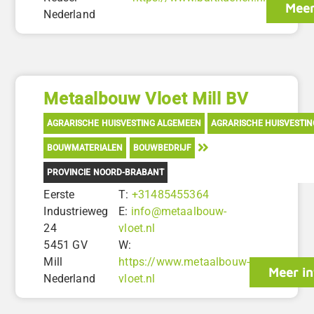
Meer
Nederland
Metaalbouw Vloet Mill BV
AGRARISCHE HUISVESTING ALGEMEEN
AGRARISCHE HUISVESTI
BOUWMATERIALEN
BOUWBEDRIJF
PROVINCIE NOORD-BRABANT
Eerste
T:
+31485455364
Industrieweg
E:
info@metaalbouw-
24
vloet.nl
5451 GV
W:
Mill
https://www.metaalbouw-
Meer in
Nederland
vloet.nl