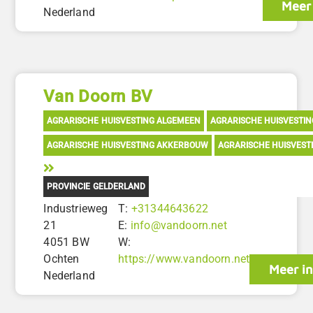
Meer 
Nederland
Van Doorn BV
AGRARISCHE HUISVESTING ALGEMEEN
AGRARISCHE HUISVESTI
AGRARISCHE HUISVESTING AKKERBOUW
AGRARISCHE HUISVEST
PROVINCIE GELDERLAND
Industrieweg
T:
+31344643622
21
E:
info@vandoorn.net
4051 BW
W:
Ochten
https://www.vandoorn.net
Meer in
Nederland