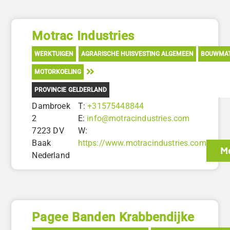
Motrac Industries
WERKTUIGEN
AGRARISCHE HUISVESTING ALGEMEEN
BOUWMAT
MOTORKOELING
PROVINCIE GELDERLAND
Dambroek
T:
+31575448844
2
E:
info@motracindustries.com
7223 DV
W:
Baak
https://www.motracindustries.com
Me
Nederland
Pagee Banden Krabbendijke