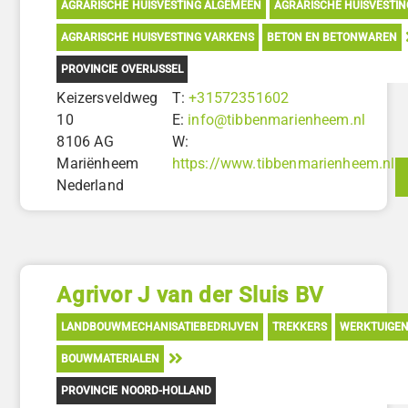
AGRARISCHE HUISVESTING ALGEMEEN
AGRARISCHE HUISVESTI
AGRARISCHE HUISVESTING VARKENS
BETON EN BETONWAREN
PROVINCIE OVERIJSSEL
Keizersveldweg
T:
+31572351602
10
E:
info@tibbenmarienheem.nl
8106 AG
W:
Mariënheem
https://www.tibbenmarienheem.nl
Nederland
Agrivor J van der Sluis BV
LANDBOUWMECHANISATIEBEDRIJVEN
TREKKERS
WERKTUIGE
BOUWMATERIALEN
PROVINCIE NOORD-HOLLAND