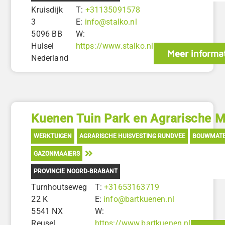
Kruisdijk
T:
+31135091578
3
E:
info@stalko.nl
5096 BB
W:
Hulsel
https://www.stalko.nl
Meer informa
Nederland
Kuenen Tuin Park en Agrarische 
WERKTUIGEN
AGRARISCHE HUISVESTING RUNDVEE
BOUWMATE
GAZONMAAIERS
PROVINCIE NOORD-BRABANT
Turnhoutseweg
T:
+31653163719
22 K
E:
info@bartkuenen.nl
5541 NX
W:
Reusel
https://www.bartkuenen.nl