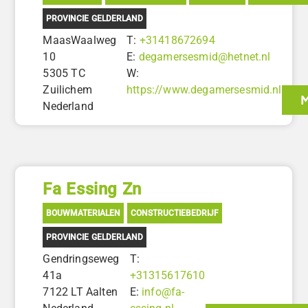
PROVINCIE GELDERLAND
MaasWaalweg
T:
+31418672694
10
E:
degamersesmid@hetnet.nl
5305 TC
W:
Zuilichem
https://www.degamersesmid.nl
M
Nederland
Fa Essing Zn
BOUWMATERIALEN
CONSTRUCTIEBEDRIJF
PROVINCIE GELDERLAND
Gendringseweg
T:
41a
+31315617610
7122 LT Aalten
E:
info@fa-