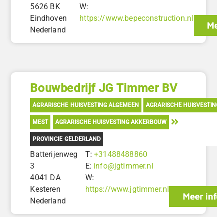
5626 BK
W:
Eindhoven
https://www.bepeconstruction.nl
Me
Nederland
Bouwbedrijf JG Timmer BV
AGRARISCHE HUISVESTING ALGEMEEN
AGRARISCHE HUISVESTI
MEST
AGRARISCHE HUISVESTING AKKERBOUW
PROVINCIE GELDERLAND
Batterijenweg
T:
+31488488860
3
E:
info@jgtimmer.nl
4041 DA
W:
Kesteren
https://www.jgtimmer.nl
Meer inf
Nederland