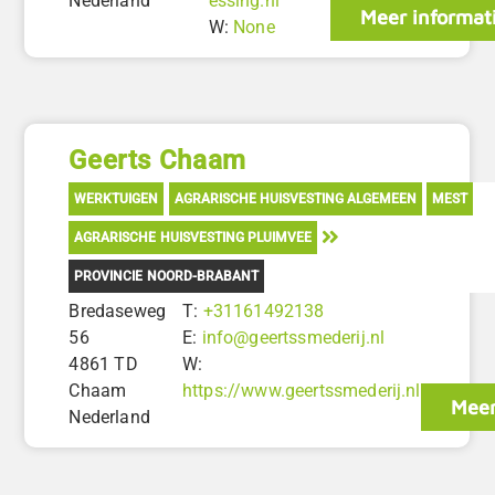
Nederland
essing.nl
Meer informat
W:
None
Geerts Chaam
WERKTUIGEN
AGRARISCHE HUISVESTING ALGEMEEN
MEST
AGRARISCHE HUISVESTING PLUIMVEE
PROVINCIE NOORD-BRABANT
Bredaseweg
T:
+31161492138
56
E:
info@geertssmederij.nl
4861 TD
W:
Chaam
https://www.geertssmederij.nl
Meer
Nederland