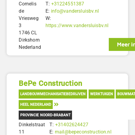
Cornelis
T:
+31224551387
de
E:
info@vandersluisbv.nl
Vriesweg
W:
3
https://www.vandersluisbv.nl
1746 CL
Dirkshorn
Meer i
Nederland
BePe Construction
LANDBOUWMECHANISATIEBEDRIJVEN
WERKTUIGEN
BOUWMAT
HEEL NEDERLAND
PROVINCIE NOORD-BRABANT
Dinkelstraat
T:
+31402624427
11
E:
mail@bepeconstruction.nl