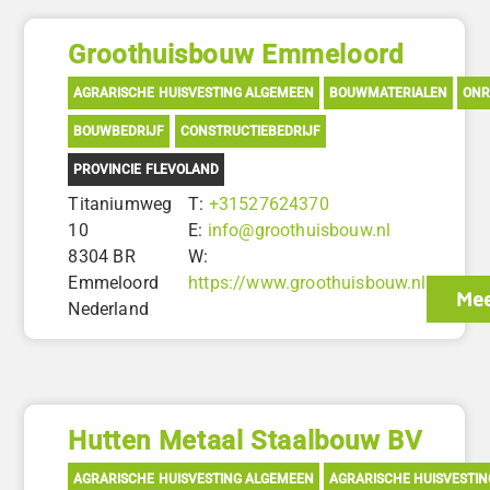
Groothuisbouw Emmeloord
AGRARISCHE HUISVESTING ALGEMEEN
BOUWMATERIALEN
ONR
BOUWBEDRIJF
CONSTRUCTIEBEDRIJF
PROVINCIE FLEVOLAND
Titaniumweg
T:
+31527624370
10
E:
info@groothuisbouw.nl
8304 BR
W:
Emmeloord
https://www.groothuisbouw.nl
Mee
Nederland
Hutten Metaal Staalbouw BV
AGRARISCHE HUISVESTING ALGEMEEN
AGRARISCHE HUISVESTI