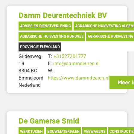
Damm Deurentechniek BV
ADVIES EN DIENSTVERLENING
AGRARISCHE HUISVESTING ALGE
AGRARISCHE HUISVESTING RUNDVEE
AGRARISCHE HUISVESTIN
PROVINCIE FLEVOLAND
Gildenweg
T:
+31527201777
18
E:
info@dammdeuren.nl
8304 BC
W:
Emmeloord
https://www.dammdeuren.nl
Meer i
Nederland
De Gamerse Smid
WERKTUIGEN
BOUWMATERIALEN
VEEWAGENS
CONSTRUCTIE