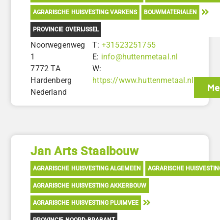
AGRARISCHE HUISVESTING VARKENS
BOUWMATERIALEN
PROVINCIE OVERIJSSEL
Noorwegenweg
T:
+31523251755
1
E:
info@huttenmetaal.nl
7772 TA
W:
Hardenberg
https://www.huttenmetaal.nl
Me
Nederland
Jan Arts Staalbouw
AGRARISCHE HUISVESTING ALGEMEEN
AGRARISCHE HUISVESTI
AGRARISCHE HUISVESTING AKKERBOUW
AGRARISCHE HUISVESTING PLUIMVEE
PROVINCIE NOORD-BRABANT