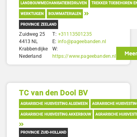
LANDBOUWMECHANISATIEBEDRIJVEN
TREKKER TOEBEHOREN E
WERKTUIGEN
BOUWMATERIALEN
PROVINCIE ZEELAND
Zuidweg 25
T:
+31113501235
4413 NL
E:
info@pageebanden.nl
Krabbendijke
W:
Meer
Nederland
https://www.pageebanden.nl
TC van den Dool BV
AGRARISCHE HUISVESTING ALGEMEEN
AGRARISCHE HUISVESTI
AGRARISCHE HUISVESTING AKKERBOUW
AGRARISCHE HUISVEST
PROVINCIE ZUID-HOLLAND