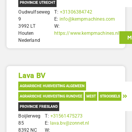
PROVINCIE UTRECHT
Oudwulfseweg
T:
+31306384742
9
E:
info@kempmachines.com
3992 LT
W:
Houten
https://www.kempmachines.nl
M
Nederland
Lava BV
AGRARISCHE HUISVESTING ALGEMEEN
AGRARISCHE HUISVESTING RUNDVEE
MEST
STROOISELS
PROVINCIE FRIESLAND
Boijlerweg
T:
+31561475273
85
E:
lava.bv@zonnet.nl
8392 NC
W: