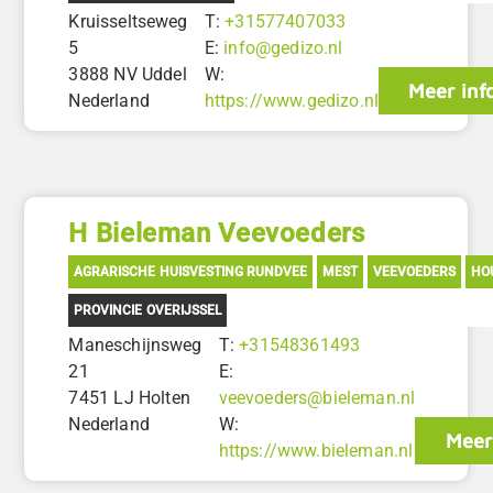
Kruisseltseweg
T:
+31577407033
5
E:
info@gedizo.nl
3888 NV Uddel
W:
Meer inf
Nederland
https://www.gedizo.nl
H Bieleman Veevoeders
AGRARISCHE HUISVESTING RUNDVEE
MEST
VEEVOEDERS
HO
PROVINCIE OVERIJSSEL
Maneschijnsweg
T:
+31548361493
21
E:
7451 LJ Holten
veevoeders@bieleman.nl
Nederland
W:
Meer
https://www.bieleman.nl