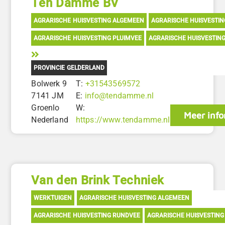
Ten Damme BV
AGRARISCHE HUISVESTING ALGEMEEN
AGRARISCHE HUISVESTI
AGRARISCHE HUISVESTING PLUIMVEE
AGRARISCHE HUISVESTIN
PROVINCIE GELDERLAND
Bolwerk 9
T:
+31543569572
7141 JM
E:
info@tendamme.nl
Groenlo
W:
Meer info
Nederland
https://www.tendamme.nl
Van den Brink Techniek
WERKTUIGEN
AGRARISCHE HUISVESTING ALGEMEEN
AGRARISCHE HUISVESTING RUNDVEE
AGRARISCHE HUISVESTING