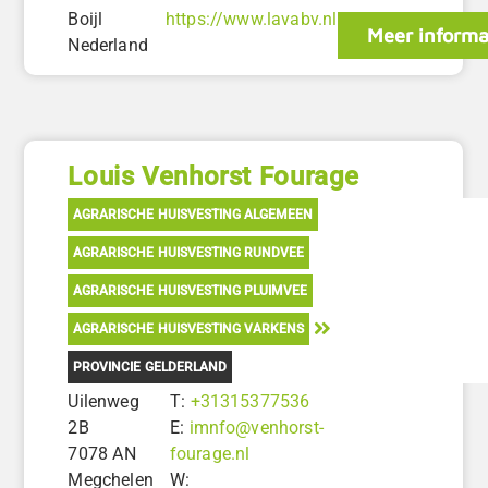
Boijl
https://www.lavabv.nl
Meer informa
Nederland
Louis Venhorst Fourage
AGRARISCHE HUISVESTING ALGEMEEN
AGRARISCHE HUISVESTING RUNDVEE
AGRARISCHE HUISVESTING PLUIMVEE
AGRARISCHE HUISVESTING VARKENS
PROVINCIE GELDERLAND
Uilenweg
T:
+31315377536
2B
E:
imnfo@venhorst-
7078 AN
fourage.nl
Megchelen
W: