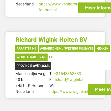
Nederland
https://www.venhorst-
Meer inform
fourage.nl
Richard Wigink Holten BV
AFRASTERING
AGRARISCHE HUISVESTING PLUIMVEE
HEKKEN
WEIDE AFRASTERING
PROVINCIE OVERIJSSEL
Maneschijnsweg
T:
+31548363883
20 b
E:
richard@wigink.nl
7451 LK Holten
W:
Meer in
Nederland
https://www.wigink.nl