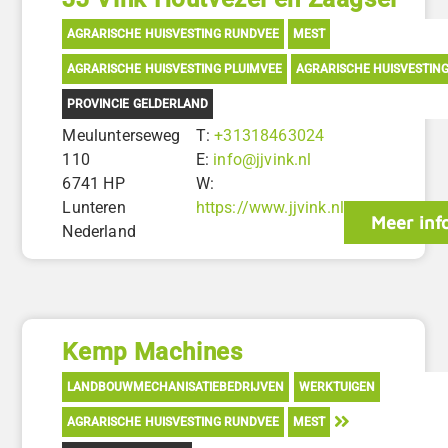
AGRARISCHE HUISVESTING RUNDVEE
MEST
AGRARISCHE HUISVESTING PLUIMVEE
AGRARISCHE HUISVESTIN
PROVINCIE GELDERLAND
Meulunterseweg
T:
+31318463024
110
E:
info@jjvink.nl
6741 HP
W:
Lunteren
https://www.jjvink.nl
Meer inf
Nederland
Kemp Machines
LANDBOUWMECHANISATIEBEDRIJVEN
WERKTUIGEN
AGRARISCHE HUISVESTING RUNDVEE
MEST