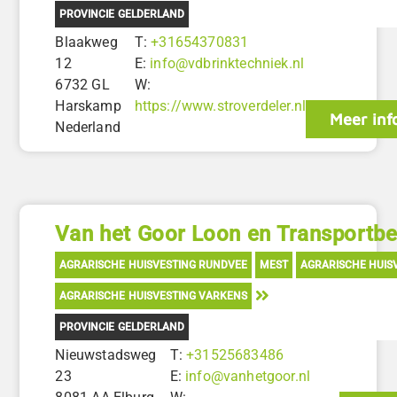
PROVINCIE GELDERLAND
Blaakweg
T:
+31654370831
12
E:
info@vdbrinktechniek.nl
6732 GL
W:
Harskamp
https://www.stroverdeler.nl
Meer inf
Nederland
Van het Goor Loon en Transportbed
AGRARISCHE HUISVESTING RUNDVEE
MEST
AGRARISCHE HUIS
AGRARISCHE HUISVESTING VARKENS
PROVINCIE GELDERLAND
Nieuwstadsweg
T:
+31525683486
23
E:
info@vanhetgoor.nl