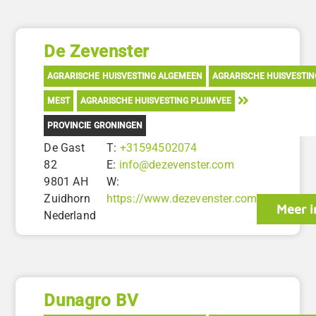
De Zevenster
AGRARISCHE HUISVESTING ALGEMEEN
AGRARISCHE HUISVESTI
MEST
AGRARISCHE HUISVESTING PLUIMVEE
PROVINCIE GRONINGEN
De Gast
T:
+31594502074
82
E:
info@dezevenster.com
9801 AH
W:
Zuidhorn
https://www.dezevenster.com
Meer i
Nederland
Dunagro BV