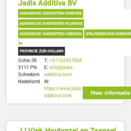
Jadis Additiva BV
AGRARISCHE HUISVESTING RUNDVEE
AGRARISCHE HUISVESTING PLUIMVEE
AGRARISCHE HUISVESTING VARKENS
STALONDERHOUD RUNDVE
PROVINCIE ZUID-HOLLAND
Schie 38
T:
+31102467054
3111 PN
E:
info@jadis-
Schiedam
additiva.com
Nederland
W:
https://www.jadis-
Meer informatie
additiva.com
JJ Vink Houtvezel en Zaagsel