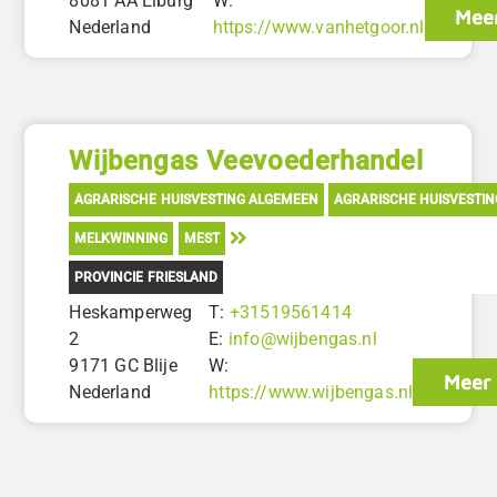
8081 AA Elburg
W:
Meer
Nederland
https://www.vanhetgoor.nl
Wijbengas Veevoederhandel
AGRARISCHE HUISVESTING ALGEMEEN
AGRARISCHE HUISVESTI
MELKWINNING
MEST
PROVINCIE FRIESLAND
Heskamperweg
T:
+31519561414
2
E:
info@wijbengas.nl
9171 GC Blije
W:
Meer 
Nederland
https://www.wijbengas.nl