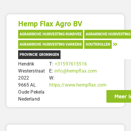
Hemp Flax Agro BV
AGRARISCHE HUISVESTING RUNDVEE
AGRARISCHE HUISVESTING
AGRARISCHE HUISVESTING VARKENS
HOUTKRULLEN
PROVINCIE GRONINGEN
Hendrik
T:
+31597615516
Westerstraat
E:
info@hempflax.com
2022
W:
9665 AL
https://www.hempflax.com
Oude Pekela
Meer i
Nederland