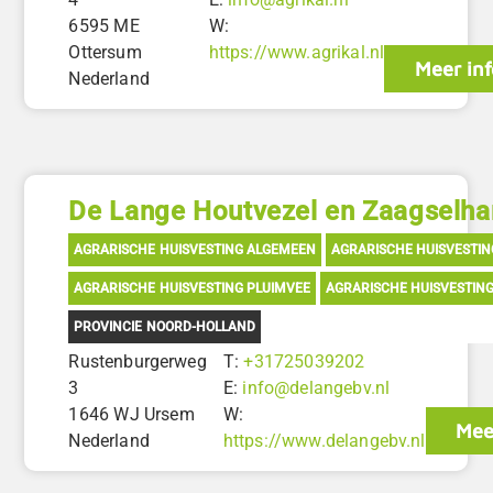
6595 ME
W:
Ottersum
https://www.agrikal.nl
Meer inf
Nederland
De Lange Houtvezel en Zaagselha
AGRARISCHE HUISVESTING ALGEMEEN
AGRARISCHE HUISVESTI
AGRARISCHE HUISVESTING PLUIMVEE
AGRARISCHE HUISVESTIN
PROVINCIE NOORD-HOLLAND
Rustenburgerweg
T:
+31725039202
3
E:
info@delangebv.nl
1646 WJ Ursem
W:
Mee
Nederland
https://www.delangebv.nl