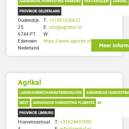
AGRARISCHE HUISVESTING VARKENS
HOUTKRULLEN
ZAAGSEL
PROVINCIE GELDERLAND
Oudendijk
T:
+31597436622
25
E:
info@agristro.nl
6744 PT
W:
Ederveen
https://www.agristro.nl
Meer inform
Nederland
Agrikal
LANDBOUWMECHANISATIEBEDRIJVEN
AGRARISCHE HUISVESTIN
MEST
AGRARISCHE HUISVESTING PLUIMVEE
PROVINCIE LIMBURG
Hoevensestraat
T:
+31624697090
4
E:
info@agrikal.nl