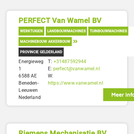
PERFECT Van Wamel BV
WERKTUIGEN
LANDBOUWMACHINES
TUINBOUWMACHINES
MACHINEBOUW AKKERBOUW
PROVINCIE GELDERLAND
Energieweg
T:
+31487592944
1
E:
perfect@vanwamel.nl
6588 AE
W:
Beneden-
https://www.vanwamel.nl
Leeuwen
Meer inf
Nederland
Riemens Mechanisatie BV