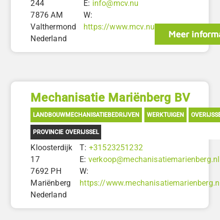
244
E:
info@mcv.nu
7876 AM
W:
Valthermond
https://www.mcv.nu
Meer inform
Nederland
Mechanisatie Mariënberg BV
LANDBOUWMECHANISATIEBEDRIJVEN
WERKTUIGEN
OVERIJSS
PROVINCIE OVERIJSSEL
Kloosterdijk
T:
+31523251232
17
E:
verkoop@mechanisatiemarienberg.nl
7692 PH
W:
Mariënberg
https://www.mechanisatiemarienberg.n
Nederland