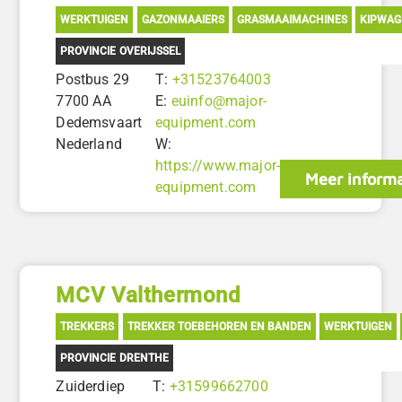
WERKTUIGEN
GAZONMAAIERS
GRASMAAIMACHINES
KIPWAG
PROVINCIE OVERIJSSEL
Postbus 29
T:
+31523764003
7700 AA
E:
euinfo@major-
Dedemsvaart
equipment.com
Nederland
W:
https://www.major-
Meer informa
equipment.com
MCV Valthermond
TREKKERS
TREKKER TOEBEHOREN EN BANDEN
WERKTUIGEN
PROVINCIE DRENTHE
Zuiderdiep
T:
+31599662700