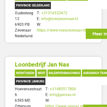
PROVINCIE GELDERLAND
Oudesteeg
T:
+31316523472
12
E:
info@roeszevenaar.nl
6903 PB
W:
Zevenaar
https://www.roeszevenaar.nl
Meer i
Nederland
Loonbedrijf Jan Nas
WERKTUIGEN
MEST
BALENPERSMACHINES
AGRARISCH TRA
PROVINCIE LIMBURG
Hoevensestraat
T:
+31485517800
6
E:
info@jannas.nl
6595 ME
W:
Ottersum
https://www.jannas.nl