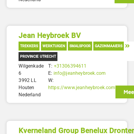
Jean Heybroek BV
TREKKERS
WERKTUIGEN
SMALSPOOR
GAZONMAAIERS
PROVINCIE UTRECHT
Wilgenkade
T:
+31306394611
6
E:
info@jeanheybroek.com
3992 LL
W:
Houten
https://www.jeanheybroek.com
Mee
Nederland
Kverneland Group Benelux Dronte