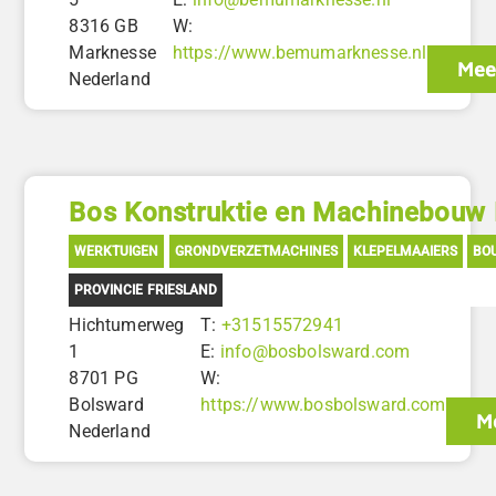
8316 GB
W:
Marknesse
https://www.bemumarknesse.nl
Mee
Nederland
Bos Konstruktie en Machinebouw
WERKTUIGEN
GRONDVERZETMACHINES
KLEPELMAAIERS
BO
PROVINCIE FRIESLAND
Hichtumerweg
T:
+31515572941
1
E:
info@bosbolsward.com
8701 PG
W:
Bolsward
https://www.bosbolsward.com
Me
Nederland