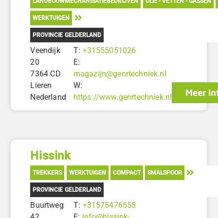
LANDBOUWMECHANISATIEBEDRIJVEN
OLIE - VETTEN - GASSEN
WERKTUIGEN
PROVINCIE GELDERLAND
Veendijk
T:
+31555051026
20
E:
7364 CD
magazijn@genrtechniek.nl
Lieren
W:
Meer in
Nederland
https://www.genrtechniek.nl
Hissink
TREKKERS
WERKTUIGEN
COMPACT
SMALSPOOR
PROVINCIE GELDERLAND
Buurtweg
T:
+31575476555
42
E:
info@hissink-