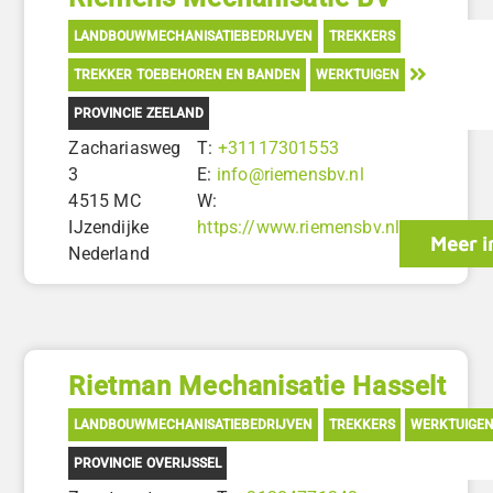
LANDBOUWMECHANISATIEBEDRIJVEN
TREKKERS
TREKKER TOEBEHOREN EN BANDEN
WERKTUIGEN
PROVINCIE ZEELAND
Zachariasweg
T:
+31117301553
3
E:
info@riemensbv.nl
4515 MC
W:
IJzendijke
https://www.riemensbv.nl
Meer i
Nederland
Rietman Mechanisatie Hasselt
LANDBOUWMECHANISATIEBEDRIJVEN
TREKKERS
WERKTUIGE
PROVINCIE OVERIJSSEL