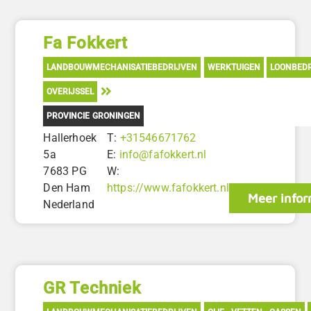
Fa Fokkert
LANDBOUWMECHANISATIEBEDRIJVEN
WERKTUIGEN
LOONBEDR
OVERIJSSEL
PROVINCIE GRONINGEN
Hallerhoek
T:
+31546671762
5a
E:
info@fafokkert.nl
7683 PG
W:
Den Ham
https://www.fafokkert.nl
Meer infor
Nederland
GR Techniek