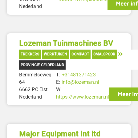
Meer inf
Nederland
Lozeman Tuinmachines BV
TREKKERS
WERKTUIGEN
COMPACT
SMALSPOOR
PROVINCIE GELDERLAND
Bemmelseweg
T:
+31481371423
64
E:
info@lozeman.nl
6662 PC Elst
W:
Meer in
Nederland
https://www.lozeman.nl
Major Equipment int ltd