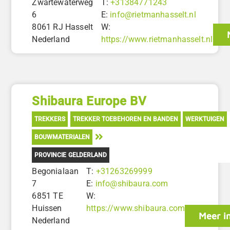
Zwartewaterweg
T:
+31384771243
6
E:
info@rietmanhasselt.nl
8061 RJ Hasselt
W:
Nederland
https://www.rietmanhasselt.nl
Shibaura Europe BV
TREKKERS
TREKKER TOEBEHOREN EN BANDEN
WERKTUIGEN
BOUWMATERIALEN
PROVINCIE GELDERLAND
Begonialaan
T:
+31263269999
7
E:
info@shibaura.com
6851 TE
W:
Huissen
https://www.shibaura.com
Meer i
Nederland