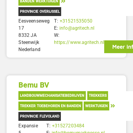
BANDEN WERKTUIGEN
PROVINCIE OVERIJSSEL
Eesveenseweg
T:
+31521535050
17
E:
info@agritech.nl
8332 JA
W:
Steenwijk
https://www.agritech.nl
Meer in
Nederland
Bemu BV
LANDBOUWMECHANISATIEBEDRIJVEN
TREKKERS
TREKKER TOEBEHOREN EN BANDEN
WERKTUIGEN
PROVINCIE FLEVOLAND
Expansie
T:
+31527203484
5
E:
info@bemumarknesse.nl