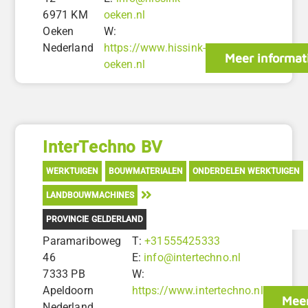
6971 KM
oeken.nl
Oeken
W:
Nederland
https://www.hissink-
Meer informat
oeken.nl
InterTechno BV
WERKTUIGEN
BOUWMATERIALEN
ONDERDELEN WERKTUIGEN
LANDBOUWMACHINES
PROVINCIE GELDERLAND
Paramariboweg
T:
+31555425333
46
E:
info@intertechno.nl
7333 PB
W:
Apeldoorn
https://www.intertechno.nl
Meer
Nederland