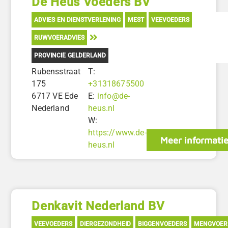
De Heus Voeders BV
ADVIES EN DIENSTVERLENING
MEST
VEEVOEDERS
RUWVOERADVIES
PROVINCIE GELDERLAND
Rubensstraat
T:
175
+31318675500
6717 VE Ede
E:
info@de-
Nederland
heus.nl
W:
https://www.de-
Meer informati
heus.nl
Denkavit Nederland BV
VEEVOEDERS
DIERGEZONDHEID
BIGGENVOEDERS
MENGVOER