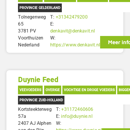
PROVINCIE GELDERLAND
Tolnegenweg
T:
+31342479200
65
E:
3781 PV
denkavit@denkavit.nl
Voorthuizen
W:
Meer inf
Nederland
https://www.denkavit.nl
Duynie Feed
VEEVOEDERS
OVERIGE
VOCHTIGE EN DROGE VOEDERS
BIGGE
PROVINCIE ZUID-HOLLAND
Kortsteekterweg
T:
+31172460606
57a
E:
info@duynie.nl
2407 AJ Alphen
W: