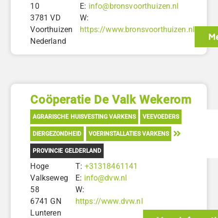
10
E:
info@bronsvoorthuizen.nl
3781 VD
W:
Voorthuizen
https://www.bronsvoorthuizen.nl
Me
Nederland
Coöperatie De Valk Wekerom
AGRARISCHE HUISVESTING VARKENS
VEEVOEDERS
DIERGEZONDHEID
VOERINSTALLATIES VARKENS
PROVINCIE GELDERLAND
Hoge
T:
+31318461141
Valkseweg
E:
info@dvw.nl
58
W:
6741 GN
https://www.dvw.nl
Lunteren