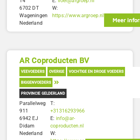
14
E:
voer@argroep.nl
6702 DT
W:
Wageningen
https://www.argroep.nl
Meer info
Nederland
AR Coproducten BV
VEEVOEDERS
OVERIGE
VOCHTIGE EN DROGE VOEDERS
BIGGENVOEDERS
PROVINCIE GELDERLAND
Parallelweg
T:
911
+31316293966
6942 EJ
E:
info@ar-
Didam
coproducten.nl
Nederland
W: