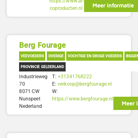
https://www.ar-
Meer informatie
coproducten.nl
Berg Fourage
VEEVOEDERS
OVERIGE
VOCHTIGE EN DROGE VOEDERS
BIGGE
PROVINCIE GELDERLAND
Industrieweg
T:
+31341768222
70
E:
verkoop@bergfourage.nl
8071 CW
W:
Nunspeet
https://www.bergfourage.nl
Meer 
Nederland