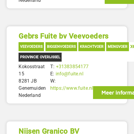
Nederland
Gebrs Fuite bv Veevoeders
VEEVOEDERS
BIGGENVOEDERS
KRACHTVOER
MENGVOER
PROVINCIE OVERIJSSEL
Kokosstraat
T:
+31383854177
15
E:
info@fuite.nl
8281 JB
W:
Genemuiden
https://www.fuite.nl
Meer informa
Nederland
Nijsen Granico BV