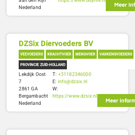
aan den Rijn
https://www.duynie.nl
Meer in
Nederland
DZSix Diervoeders BV
VEEVOEDERS
KRACHTVOER
MENGVOER
VARKENSVOEDERS
PROVINCIE ZUID-HOLLAND
Lekdijk Oost
T:
+31182346000
7
E:
info@dzsix.nl
2861 GA
W:
Bergambacht
https://www.dzsix.nl
Meer inform
Nederland