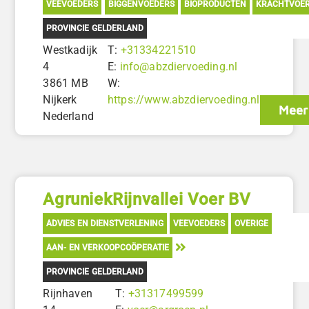
VEEVOEDERS
BIGGENVOEDERS
BIOPRODUCTEN
KRACHTVOE
PROVINCIE GELDERLAND
Westkadijk
T:
+31334221510
4
E:
info@abzdiervoeding.nl
3861 MB
W:
Nijkerk
https://www.abzdiervoeding.nl
Meer
Nederland
AgruniekRijnvallei Voer BV
ADVIES EN DIENSTVERLENING
VEEVOEDERS
OVERIGE
AAN- EN VERKOOPCOÖPERATIE
PROVINCIE GELDERLAND
Rijnhaven
T:
+31317499599