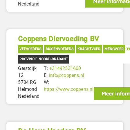
Meer informati
Nederland
Coppens Diervoeding BV
VEEVOEDERS
BIGGENVOEDERS
KRACHTVOER
MENGVOER
PROVINCIE NOORD-BRABANT
Gerstdijk
T:
+31492531600
12
E:
info@coppens.nl
5704 RG
W:
Helmond
https://www.coppens.nl
Meer inform
Nederland