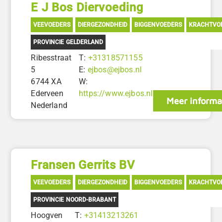
E J Bos Diervoeding
VEEVOEDERS
DIERGEZONDHEID
BIGGENVOEDERS
KRACHTVO
PROVINCIE GELDERLAND
Ribesstraat
T:
+31318571155
5
E:
ejbos@ejbos.nl
6744 XA
W:
Ederveen
https://www.ejbos.nl
Meer informa
Nederland
Fransen Gerrits BV
VEEVOEDERS
DIERGEZONDHEID
BIGGENVOEDERS
KRACHTVO
PROVINCIE NOORD-BRABANT
Hoogven
T:
+31413213261