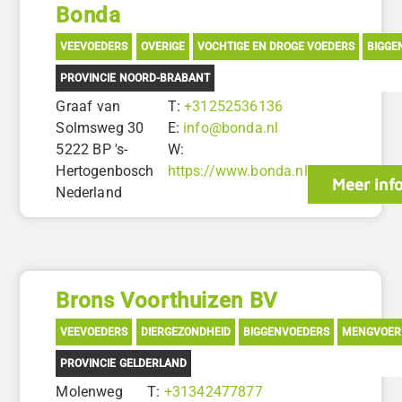
Bonda
VEEVOEDERS
OVERIGE
VOCHTIGE EN DROGE VOEDERS
BIGGE
PROVINCIE NOORD-BRABANT
Graaf van
T:
+31252536136
Solmsweg 30
E:
info@bonda.nl
5222 BP 's-
W:
Hertogenbosch
https://www.bonda.nl
Meer inf
Nederland
Brons Voorthuizen BV
VEEVOEDERS
DIERGEZONDHEID
BIGGENVOEDERS
MENGVOER
PROVINCIE GELDERLAND
Molenweg
T:
+31342477877