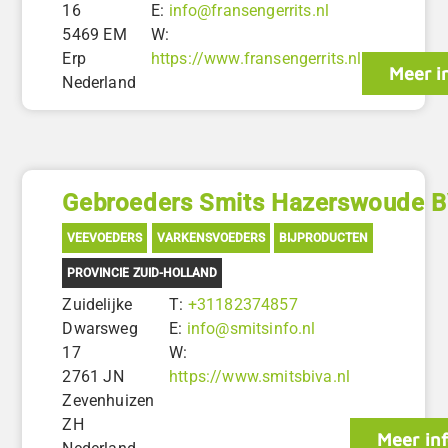
16
E:
info@fransengerrits.nl
5469 EM
W:
Erp
https://www.fransengerrits.nl
Meer i
Nederland
Gebroeders Smits Hazerswoude 
VEEVOEDERS
VARKENSVOEDERS
BIJPRODUCTEN
PROVINCIE ZUID-HOLLAND
Zuidelijke
T:
+31182374857
Dwarsweg
E:
info@smitsinfo.nl
17
W:
2761 JN
https://www.smitsbiva.nl
Zevenhuizen
ZH
Meer in