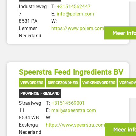
Industrieweg
T:
+31514562447
7
E:
info@polem.com
8531 PA
W:
Lemmer
https://www.polem.com
Meer inf
Nederland
Speerstra Feed Ingredients BV
VEEVOEDERS
DIERGEZONDHEID
VARKENSVOEDERS
VOERADV
PROVINCIE FRIESLAND
Straatweg
T:
+31514569001
11
E:
mail@speerstra.com
8534 WB
W:
Eesterga
https://www.speerstra.com
Meer inf
Nederland