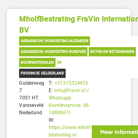
MholfBestrating FraVin Internatio
BV
AGRARISCHE HUISVESTING ALGEMEEN
AGRARISCHE HUISVESTING RUNDVEE
BETON EN BETONWAREN
BOUWMATERIALEN
PROVINCIE GELDERLAND
Guldenweg
T:
+31315324435
7
E:
info@fravin.nl /
7051 HT
Whatsapp
Varsseveld
klantenservice: 06-
Nederland
14808671
W:
https://www.mholf-
Meer informat
bestrating.nl