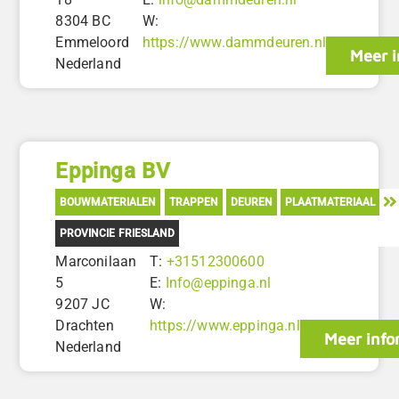
8304 BC
W:
Emmeloord
https://www.dammdeuren.nl
Meer i
Nederland
Eppinga BV
BOUWMATERIALEN
TRAPPEN
DEUREN
PLAATMATERIAAL
PROVINCIE FRIESLAND
Marconilaan
T:
+31512300600
5
E:
Info@eppinga.nl
9207 JC
W:
Drachten
https://www.eppinga.nl
Meer info
Nederland