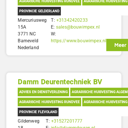
AGRARISCHE HUISVESTING RUNDVEE
AGRARISCHE HUISVESTING
PROVINCIE GELDERLAND
Mercuriusweg
T:
+31342420233
15A
E:
sales@bouwimpex.nl
3771 NC
W:
Barneveld
https://www.bouwimpex.nl
Meer 
Nederland
Damm Deurentechniek BV
ADVIES EN DIENSTVERLENING
AGRARISCHE HUISVESTING ALGE
AGRARISCHE HUISVESTING RUNDVEE
AGRARISCHE HUISVESTIN
PROVINCIE FLEVOLAND
Gildenweg
T:
+31527201777
18
E:
info@dammdeuren.nl