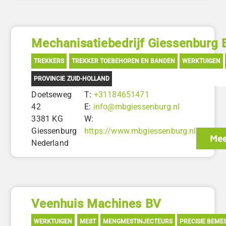
Mechanisatiebedrijf Giessenburg 
TREKKERS
TREKKER TOEBEHOREN EN BANDEN
WERKTUIGEN
PROVINCIE ZUID-HOLLAND
Doetseweg
T:
+31184651471
42
E:
info@mbgiessenburg.nl
3381 KG
W:
Giessenburg
https://www.mbgiessenburg.nl
Mee
Nederland
Veenhuis Machines BV
WERKTUIGEN
MEST
MENGMESTINJECTEURS
PRECISIE BEME