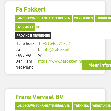
Fa Fokkert
LANDBOUWMECHANISATIEBEDRIJVEN
WERKTUIGEN
LOONBEDR
OVERIJSSEL
PROVINCIE GRONINGEN
Hallerhoek
T:
+31546671762
5a
E:
info@fafokkert.nl
7683 PG
W:
Den Ham
https://www.fafokkert.nl
Meer infor
Nederland
Frans Vervaet BV
LANDBOUWMECHANISATIEBEDRIJVEN
TREKKERS
WERKTUIGE