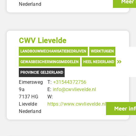
Meer 
Nederland
CWV Lievelde
LANDBOUWMECHANISATIEBEDRIJVEN
WERKTUIGEN
GEWASBESCHERMINGSMIDDELEN
HEEL NEDERLAND
PROVINCIE GELDERLAND
Eimersweg
T:
+31544372756
9a
E:
info@cwvlievelde.nl
7137 HG
W:
Lievelde
https://www.cwvlievelde.nl
Meer inf
Nederland