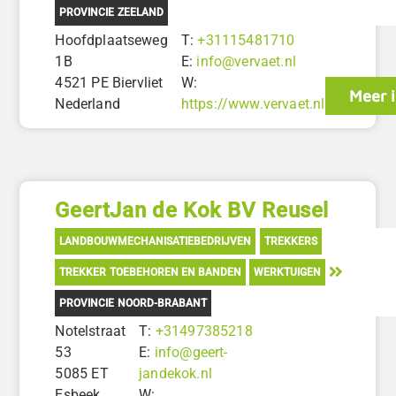
PROVINCIE ZEELAND
Hoofdplaatseweg
T:
+31115481710
1B
E:
info@vervaet.nl
4521 PE Biervliet
W:
Meer 
Nederland
https://www.vervaet.nl
GeertJan de Kok BV Reusel
LANDBOUWMECHANISATIEBEDRIJVEN
TREKKERS
TREKKER TOEBEHOREN EN BANDEN
WERKTUIGEN
PROVINCIE NOORD-BRABANT
Notelstraat
T:
+31497385218
53
E:
info@geert-
5085 ET
jandekok.nl
Esbeek
W: