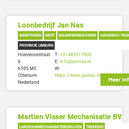
Loonbedrijf Jan Nas
WERKTUIGEN
MEST
BALENPERSMACHINES
AGRARISCH TRA
PROVINCIE LIMBURG
Hoevensestraat
T:
+31485517800
6
E:
info@jannas.nl
6595 ME
W:
Ottersum
https://www.jannas.nl
Meer inf
Nederland
Martien Visser Mechanisatie BV
LANDBOUWMECHANISATIEBEDRIJVEN
TREKKERS