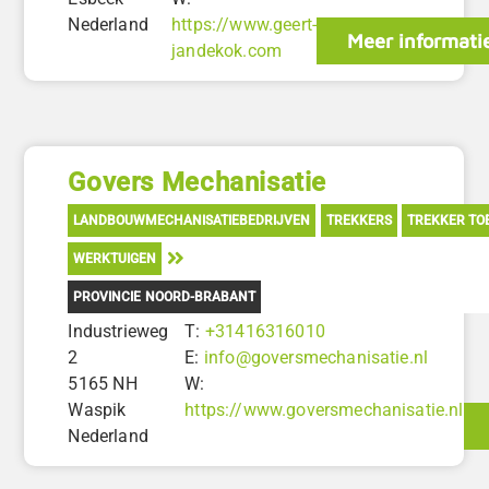
Nederland
https://www.geert-
Meer informati
jandekok.com
Govers Mechanisatie
LANDBOUWMECHANISATIEBEDRIJVEN
TREKKERS
TREKKER TO
WERKTUIGEN
PROVINCIE NOORD-BRABANT
Industrieweg
T:
+31416316010
2
E:
info@goversmechanisatie.nl
5165 NH
W:
Waspik
https://www.goversmechanisatie.nl
Nederland