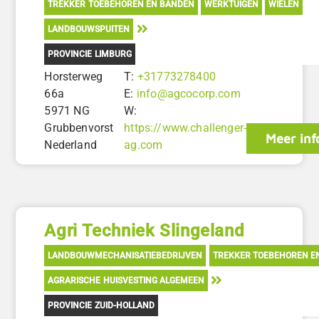
TREKKER TOEBEHOREN EN BANDEN
WERKTUIGEN
WIELEN
LANDBOUWSPUITEN
PROVINCIE LIMBURG
Horsterweg
T:
+31773278400
66a
E:
info@agcocorp.com
5971 NG
W:
Grubbenvorst
https://www.challenger-
Meer inf
Nederland
ag.com
Agri Techniek Slingeland
LANDBOUWMECHANISATIEBEDRIJVEN
TREKKER TOEBEHOREN E
AGRARISCHE HUISVESTING ALGEMEEN
PROVINCIE ZUID-HOLLAND