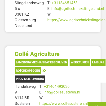
Slingelandseweg
T:
+31184651453
5 c
E:
info@agritechniekslingeland.nl
3381 KZ
W:
Giessenburg
https://www.agritechniekslingelan
Nederland
Collé Agriculture
LANDBOUWMECHANISATIEBEDRIJVEN
WERKTUIGEN
LIMBURG
ROTORKOPEGGEN
PROVINCIE LIMBURG
Handelsweg
T:
+31464493030
9
E:
info@collesusteren.nl
6114 BR
W:
Susteren
https://www.collesusteren.nl