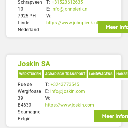
Schrapveen
T:
+31523612635
10
E:
info@johnpierik.nl
7925 PH
W:
Linde
https://www.johnpierik.nl
Meer inf
Nederland
Joskin SA
WERKTUIGEN
AGRARISCH TRANSPORT
LANDWAGENS
HAKSE
Rue de
T:
+3243773545
Wergifosse
E:
info@joskin.com
39
W:
B4630
https://www.joskin.com
Soumagne
Meer infor
België