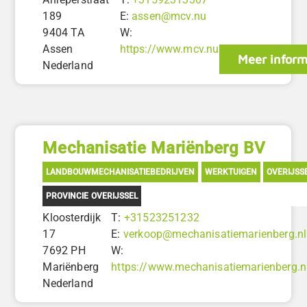
189
E:
assen@mcv.nu
9404 TA
W:
Assen
https://www.mcv.nu
Meer inform
Nederland
Mechanisatie Mariënberg BV
LANDBOUWMECHANISATIEBEDRIJVEN
WERKTUIGEN
OVERIJSS
PROVINCIE OVERIJSSEL
Kloosterdijk
T:
+31523251232
17
E:
verkoop@mechanisatiemarienberg.nl
7692 PH
W:
Mariënberg
https://www.mechanisatiemarienberg.n
Nederland