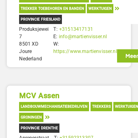
TREKKER TOEBEHOREN EN BANDEN
WERKTUIGEN
PROVINCIE FRIESLAND
Produksjewei
T:
+31513417131
7
E:
info@martienvisser.nl
8501 XD
W:
Joure
https://www.martienvisser.nl
Meer
Nederland
MCV Assen
LANDBOUWMECHANISATIEBEDRIJVEN
TREKKERS
WERKTUIGE
GRONINGEN
PROVINCIE DRENTHE
Anreperstraat
T:
+31592313307