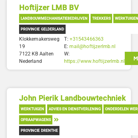
Hoftijzer LMB BV
LANDBOUWMECHANISATIEBEDRIJVEN
TREKKERS
WERKTUIGE
PROVINCIE GELDERLAND
Klokkemakersweg
T:
+31543466363
19
E:
mail@hoftijzerlmb.nl
7122 KB Aalten
W:
M
Nederland
https://www.hoftijzerlmb.nl
John Pierik Landbouwtechniek
WERKTUIGEN
ADVIES EN DIENSTVERLENING
ONDERDELEN WER
OPRAAPWAGENS
PROVINCIE DRENTHE