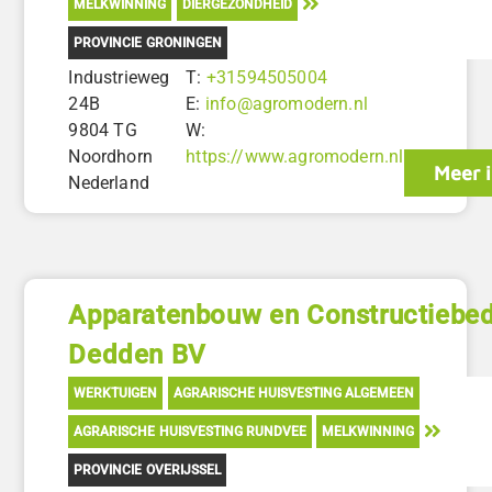
MELKWINNING
DIERGEZONDHEID
PROVINCIE GRONINGEN
Industrieweg
T:
+31594505004
24B
E:
info@agromodern.nl
9804 TG
W:
Noordhorn
https://www.agromodern.nl
Meer 
Nederland
Apparatenbouw en Constructiebedr
Dedden BV
WERKTUIGEN
AGRARISCHE HUISVESTING ALGEMEEN
AGRARISCHE HUISVESTING RUNDVEE
MELKWINNING
PROVINCIE OVERIJSSEL