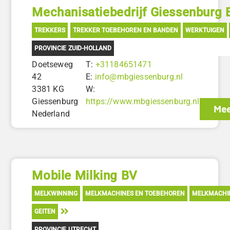
Mechanisatiebedrijf Giessenburg 
TREKKERS
TREKKER TOEBEHOREN EN BANDEN
WERKTUIGEN
PROVINCIE ZUID-HOLLAND
Doetseweg
T:
+31184651471
42
E:
info@mbgiessenburg.nl
3381 KG
W:
Giessenburg
https://www.mbgiessenburg.nl
Mee
Nederland
Mobile Milking BV
MELKWINNING
MELKMACHINES EN TOEBEHOREN
MELKMACHIN
GEITEN
PROVINCIE UTRECHT