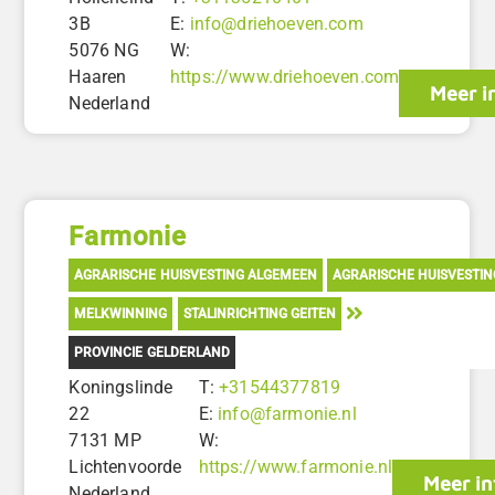
3B
E:
info@driehoeven.com
5076 NG
W:
Haaren
https://www.driehoeven.com
Meer i
Nederland
Farmonie
AGRARISCHE HUISVESTING ALGEMEEN
AGRARISCHE HUISVESTI
MELKWINNING
STALINRICHTING GEITEN
PROVINCIE GELDERLAND
Koningslinde
T:
+31544377819
22
E:
info@farmonie.nl
7131 MP
W:
Lichtenvoorde
https://www.farmonie.nl
Meer in
Nederland