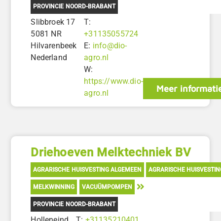
PROVINCIE NOORD-BRABANT
Slibbroek 17
T:
5081 NR
+31135055724
Hilvarenbeek
E:
info@dio-
Nederland
agro.nl
W:
https://www.dio-
Meer informati
agro.nl
Driehoeven Melktechniek BV
AGRARISCHE HUISVESTING ALGEMEEN
AGRARISCHE HUISVESTI
MELKWINNING
VACUÜMPOMPEN
PROVINCIE NOORD-BRABANT
Holleneind
T:
+31135210401