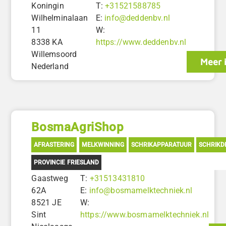
Koningin
T:
+31521588785
Wilhelminalaan
E:
info@deddenbv.nl
11
W:
8338 KA
https://www.deddenbv.nl
Willemsoord
Meer 
Nederland
BosmaAgriShop
AFRASTERING
MELKWINNING
SCHRIKAPPARATUUR
SCHRIKD
PROVINCIE FRIESLAND
Gaastweg
T:
+31513431810
62A
E:
info@bosmamelktechniek.nl
8521 JE
W:
Sint
https://www.bosmamelktechniek.nl