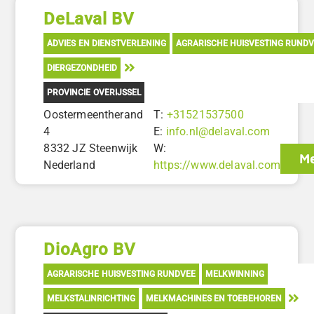
DeLaval BV
ADVIES EN DIENSTVERLENING
AGRARISCHE HUISVESTING RUND
DIERGEZONDHEID
PROVINCIE OVERIJSSEL
Oostermeentherand
T:
+31521537500
4
E:
info.nl@delaval.com
8332 JZ Steenwijk
W:
Me
Nederland
https://www.delaval.com
DioAgro BV
AGRARISCHE HUISVESTING RUNDVEE
MELKWINNING
MELKSTALINRICHTING
MELKMACHINES EN TOEBEHOREN