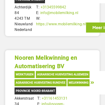
Achterdijk
T:
+31345599842
84
E:
info@mobilemilking.nl
4243 TM
W:
Nieuwland
https://www.mobilemilking.nl
Meer i
Nederland
Nooren Melkwinning en
Automatisering BV
WERKTUIGEN
AGRARISCHE HUISVESTING ALGEMEEN
AGRARISCHE HUISVESTING RUNDVEE
MELKWINNING
PROVINCIE NOORD-BRABANT
Akkerstraat
T:
+31161453131
34
E:
info@nooren-