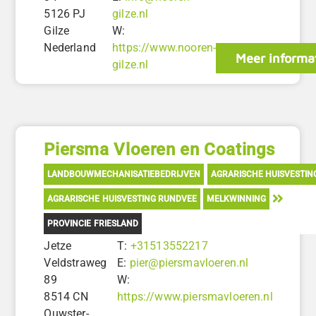
5126 PJ
gilze.nl
Gilze
W:
Nederland
https://www.nooren-
Meer informa
gilze.nl
Piersma Vloeren en Coatings
LANDBOUWMECHANISATIEBEDRIJVEN
AGRARISCHE HUISVESTIN
AGRARISCHE HUISVESTING RUNDVEE
MELKWINNING
PROVINCIE FRIESLAND
Jetze
T:
+31513552217
Veldstraweg
E:
pier@piersmavloeren.nl
89
W:
8514 CN
https://www.piersmavloeren.nl
Ouwster-