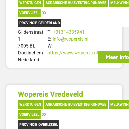
WERKTUIGEN
AGRARISCHE HUISVESTING RUNDVEE
MELKWINN
VOERVIJZEL
PROVINCIE GELDERLAND
Gildenstraat
T:
+31314335941
1
E:
info@wopereis.nl
7005 BL
W:
Doetinchem
https://www.wopereis.nl
Meer info
Nederland
Wopereis Vredeveld
WERKTUIGEN
AGRARISCHE HUISVESTING RUNDVEE
MELKWINN
VOERVIJZEL
PROVINCIE OVERIJSSEL