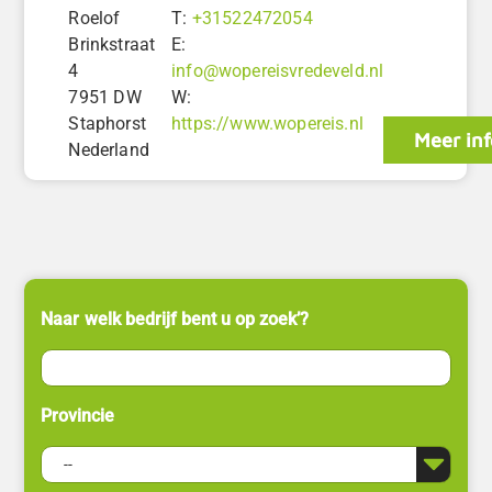
Roelof
T:
+31522472054
Brinkstraat
E:
4
info@wopereisvredeveld.nl
7951 DW
W:
Staphorst
https://www.wopereis.nl
Meer inf
Nederland
Naar welk bedrijf bent u op zoek’?
Provincie