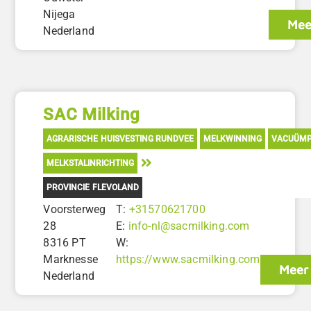
Nijega
Mee
Nederland
SAC Milking
AGRARISCHE HUISVESTING RUNDVEE
MELKWINNING
VACUÜM
MELKSTALINRICHTING
PROVINCIE FLEVOLAND
Voorsterweg
T:
+31570621700
28
E:
info-nl@sacmilking.com
8316 PT
W:
Marknesse
https://www.sacmilking.com
Meer 
Nederland