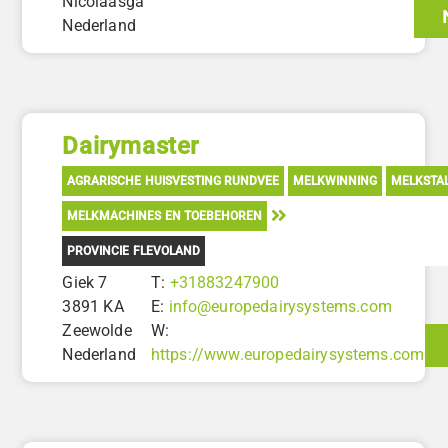
Nicolaasga
Nederland
Dairymaster
AGRARISCHE HUISVESTING RUNDVEE
MELKWINNING
MELKSTAL
MELKMACHINES EN TOEBEHOREN
PROVINCIE FLEVOLAND
Giek 7
T:
+31883247900
3891 KA
E:
info@europedairysystems.com
Zeewolde
W:
Nederland
https://www.europedairysystems.com