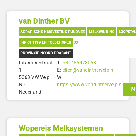
van Dinther BV
AGRARISCHE HUISVESTING RUNDVEE
MELKWINNING
LOOPSTA
INRICHTING EN TOEBEHOREN
PROVINCIE NOORD-BRABANT
Infanteriestraat
T:
+31486473068
1
E:
ellen@vandinthervelp.nl
5363 VW Velp
W:
NB
https://www.vandinthervelp.nl
M
Nederland
Wopereis Melksystemen