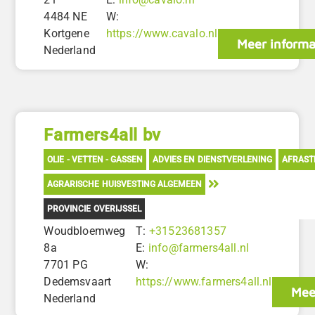
4484 NE
W:
Kortgene
https://www.cavalo.nl
Meer informa
Nederland
Farmers4all bv
OLIE - VETTEN - GASSEN
ADVIES EN DIENSTVERLENING
AFRAST
AGRARISCHE HUISVESTING ALGEMEEN
PROVINCIE OVERIJSSEL
Woudbloemweg
T:
+31523681357
8a
E:
info@farmers4all.nl
7701 PG
W:
Dedemsvaart
https://www.farmers4all.nl
Mee
Nederland