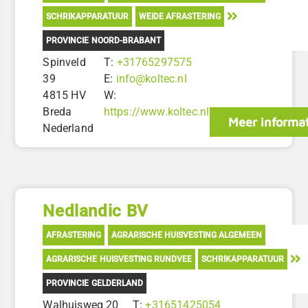
SCHRIKAPPARATUUR
WEIDE AFRASTERING
PROVINCIE NOORD-BRABANT
Spinveld
T:
+31765297575
39
E:
info@koltec.nl
4815 HV
W:
Breda
https://www.koltec.nl
Meer informat
Nederland
Nedlandic BV
AFRASTERING
AGRARISCHE HUISVESTING ALGEMEEN
AGRARISCHE HUISVESTING RUNDVEE
SCHRIKAPPARATUUR
PROVINCIE GELDERLAND
Walhuisweg 20
T:
+31651425054