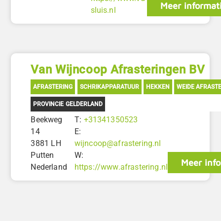
Meer informat
sluis.nl
Van Wijncoop Afrasteringen BV
AFRASTERING
SCHRIKAPPARATUUR
HEKKEN
WEIDE AFRAST
PROVINCIE GELDERLAND
Beekweg
T:
+31341350523
14
E:
3881 LH
wijncoop@afrastering.nl
Putten
W:
Meer info
Nederland
https://www.afrastering.nl