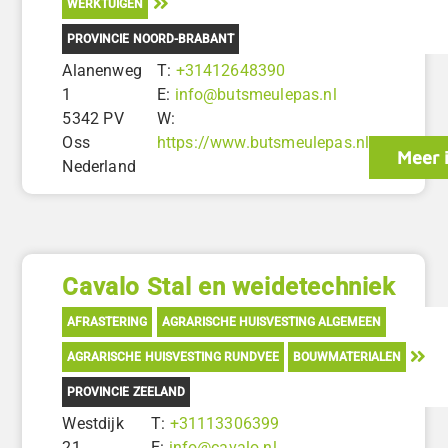
WERKTUIGEN
PROVINCIE NOORD-BRABANT
Alanenweg
T:
+31412648390
1
E:
info@butsmeulepas.nl
5342 PV
W:
Oss
https://www.butsmeulepas.nl
Meer 
Nederland
Cavalo Stal en weidetechniek
AFRASTERING
AGRARISCHE HUISVESTING ALGEMEEN
AGRARISCHE HUISVESTING RUNDVEE
BOUWMATERIALEN
PROVINCIE ZEELAND
Westdijk
T:
+31113306399
21
E:
info@cavalo.nl