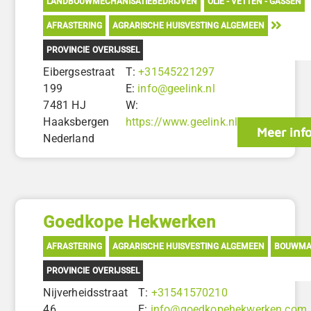
LANDBOUWMECHANISATIEBEDRIJVEN
OLIE - VETTEN - GASSEN
AFRASTERING
AGRARISCHE HUISVESTING ALGEMEEN
PROVINCIE OVERIJSSEL
Eibergsestraat
T:
+31545221297
199
E:
info@geelink.nl
7481 HJ
W:
Haaksbergen
https://www.geelink.nl
Meer inf
Nederland
Goedkope Hekwerken
AFRASTERING
AGRARISCHE HUISVESTING ALGEMEEN
BOUWMA
PROVINCIE OVERIJSSEL
Nijverheidsstraat
T:
+31541570210
46
E:
info@goedkopehekwerken.com