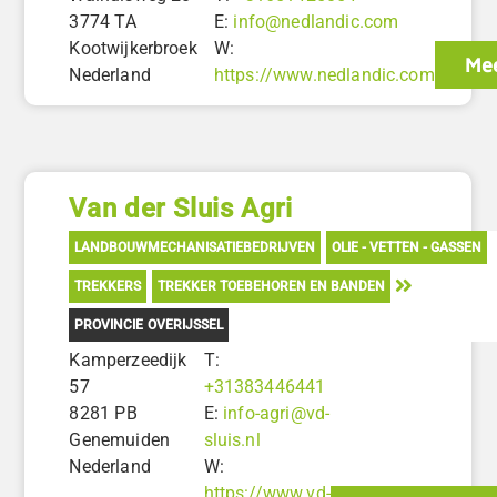
3774 TA
E:
info@nedlandic.com
Kootwijkerbroek
W:
Mee
Nederland
https://www.nedlandic.com
Van der Sluis Agri
LANDBOUWMECHANISATIEBEDRIJVEN
OLIE - VETTEN - GASSEN
TREKKERS
TREKKER TOEBEHOREN EN BANDEN
PROVINCIE OVERIJSSEL
Kamperzeedijk
T:
57
+31383446441
8281 PB
E:
info-agri@vd-
Genemuiden
sluis.nl
Nederland
W:
https://www.vd-