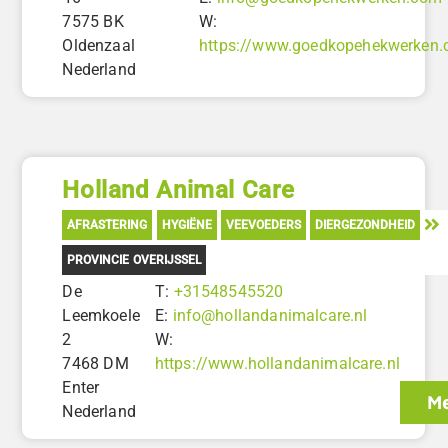
7575 BK
W:
Oldenzaal
https://www.goedkopehekwerken
Nederland
Holland Animal Care
AFRASTERING
HYGIËNE
VEEVOEDERS
DIERGEZONDHEID
PROVINCIE OVERIJSSEL
De
T:
+31548545520
Leemkoele
E:
info@hollandanimalcare.nl
2
W:
7468 DM
https://www.hollandanimalcare.nl
Enter
Me
Nederland