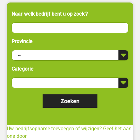
Naar welk bedrijf bent u op zoek’?
Provincie
Categorie
Uw bedrijfsopname toevoegen of wijzigen? Geef het aan
ons door