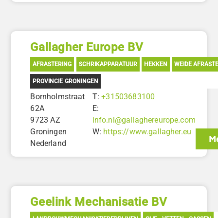
Gallagher Europe BV
AFRASTERING
SCHRIKAPPARATUUR
HEKKEN
WEIDE AFRAST
PROVINCIE GRONINGEN
Bornholmstraat
T:
+31503683100
62A
E:
9723 AZ
info.nl@gallaghereurope.com
Groningen
W:
https://www.gallagher.eu
Me
Nederland
Geelink Mechanisatie BV