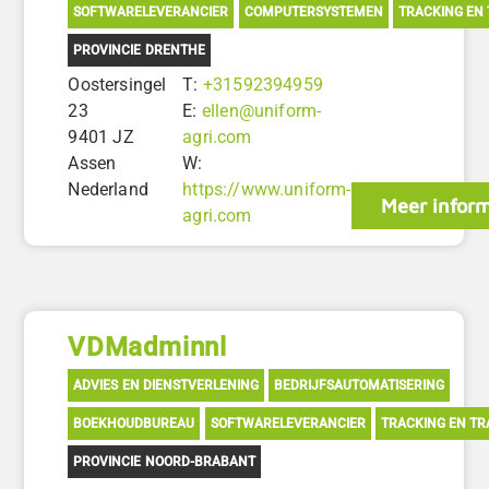
SOFTWARELEVERANCIER
COMPUTERSYSTEMEN
TRACKING EN
PROVINCIE DRENTHE
Oostersingel
T:
+31592394959
23
E:
ellen@uniform-
9401 JZ
agri.com
Assen
W:
Nederland
https://www.uniform-
Meer inform
agri.com
VDMadminnl
ADVIES EN DIENSTVERLENING
BEDRIJFSAUTOMATISERING
BOEKHOUDBUREAU
SOFTWARELEVERANCIER
TRACKING EN TR
PROVINCIE NOORD-BRABANT