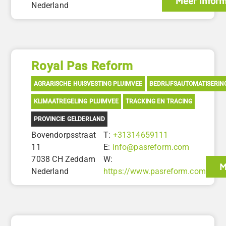
Meer inform
Nederland
Royal Pas Reform
AGRARISCHE HUISVESTING PLUIMVEE
BEDRIJFSAUTOMATISERIN
KLIMAATREGELING PLUIMVEE
TRACKING EN TRACING
PROVINCIE GELDERLAND
Bovendorpsstraat
T:
+31314659111
11
E:
info@pasreform.com
7038 CH Zeddam
W:
M
Nederland
https://www.pasreform.com