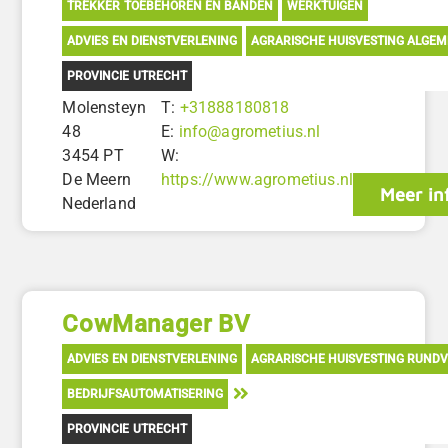
TREKKER TOEBEHOREN EN BANDEN
WERKTUIGEN
ADVIES EN DIENSTVERLENING
AGRARISCHE HUISVESTING ALGE
PROVINCIE UTRECHT
Molensteyn
T:
+31888180818
48
E:
info@agrometius.nl
3454 PT
W:
De Meern
https://www.agrometius.nl
Meer in
Nederland
CowManager BV
ADVIES EN DIENSTVERLENING
AGRARISCHE HUISVESTING RUND
BEDRIJFSAUTOMATISERING
PROVINCIE UTRECHT