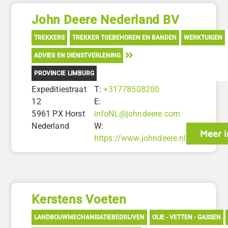
John Deere Nederland BV
TREKKERS
TREKKER TOEBEHOREN EN BANDEN
WERKTUIGEN
ADVIES EN DIENSTVERLENING
PROVINCIE LIMBURG
Expeditiestraat
T:
+31778508200
12
E:
5961 PX Horst
infoNL@johndeere.com
Nederland
W:
Meer i
https://www.johndeere.nl
Kerstens Voeten
LANDBOUWMECHANISATIEBEDRIJVEN
OLIE - VETTEN - GASSEN