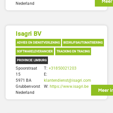
Meer 
Nederland
Isagri BV
ADVIES EN DIENSTVERLENING
BEDRIJFSAUTOMATISERING
SOFTWARELEVERANCIER
TRACKING EN TRACING
PROVINCIE LIMBURG
Spoorstraat
T:
+31850021203
15
E:
5971 BA
klantendienst@isagri.com
Grubbenvorst
W:
https://www.isagri.be
Meer i
Nederland