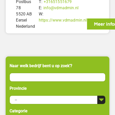
Postbus
T:
+31651551679
78
E:
info@vdmadmin.nl
5520 AB
W:
Eersel
https://www.vdmadmin.nl
Meer info
Nederland
Naar welk bedrijf bent u op zoek’?
Provincie
Categorie