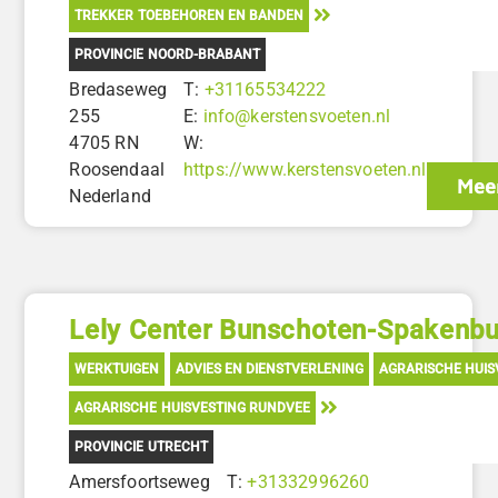
TREKKER TOEBEHOREN EN BANDEN
PROVINCIE NOORD-BRABANT
Bredaseweg
T:
+31165534222
255
E:
info@kerstensvoeten.nl
4705 RN
W:
Roosendaal
https://www.kerstensvoeten.nl
Meer
Nederland
Lely Center Bunschoten-Spakenbu
WERKTUIGEN
ADVIES EN DIENSTVERLENING
AGRARISCHE HUIS
AGRARISCHE HUISVESTING RUNDVEE
PROVINCIE UTRECHT
Amersfoortseweg
T:
+31332996260