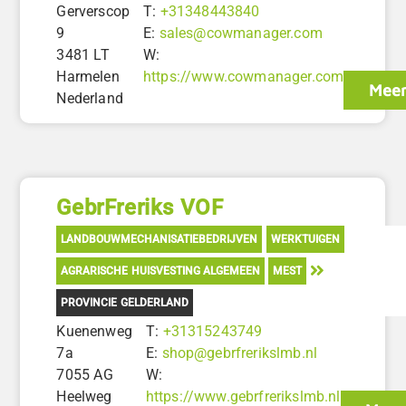
Gerverscop
T:
+31348443840
9
E:
sales@cowmanager.com
3481 LT
W:
Harmelen
https://www.cowmanager.com
Meer
Nederland
GebrFreriks VOF
LANDBOUWMECHANISATIEBEDRIJVEN
WERKTUIGEN
AGRARISCHE HUISVESTING ALGEMEEN
MEST
PROVINCIE GELDERLAND
Kuenenweg
T:
+31315243749
7a
E:
shop@gebrfrerikslmb.nl
7055 AG
W:
Heelweg
https://www.gebrfrerikslmb.nl