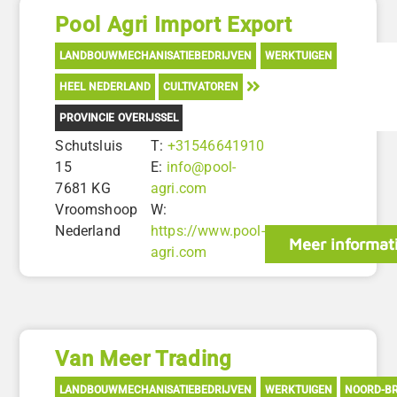
Pool Agri Import Export
LANDBOUWMECHANISATIEBEDRIJVEN
WERKTUIGEN
HEEL NEDERLAND
CULTIVATOREN
PROVINCIE OVERIJSSEL
Schutsluis
T:
+31546641910
15
E:
info@pool-
7681 KG
agri.com
Vroomshoop
W:
Nederland
https://www.pool-
Meer informat
agri.com
Van Meer Trading
LANDBOUWMECHANISATIEBEDRIJVEN
WERKTUIGEN
NOORD-B