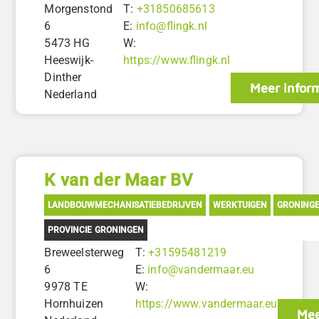
Morgenstond
T:
+31850685613
6
E:
info@flingk.nl
5473 HG
W:
Heeswijk-
https://www.flingk.nl
Dinther
Meer infor
Nederland
K van der Maar BV
LANDBOUWMECHANISATIEBEDRIJVEN
WERKTUIGEN
GRONING
PROVINCIE GRONINGEN
Breweelsterweg
T:
+31595481219
6
E:
info@vandermaar.eu
9978 TE
W:
Hornhuizen
https://www.vandermaar.eu
Mee