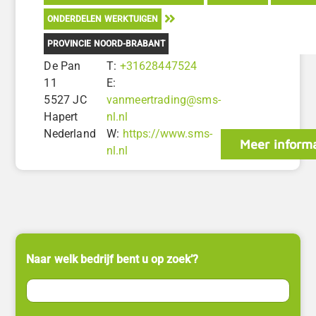
ONDERDELEN WERKTUIGEN
PROVINCIE NOORD-BRABANT
De Pan
T:
+31628447524
11
E:
5527 JC
vanmeertrading@sms-
Hapert
nl.nl
Nederland
W:
https://www.sms-
Meer informa
nl.nl
Naar welk bedrijf bent u op zoek’?