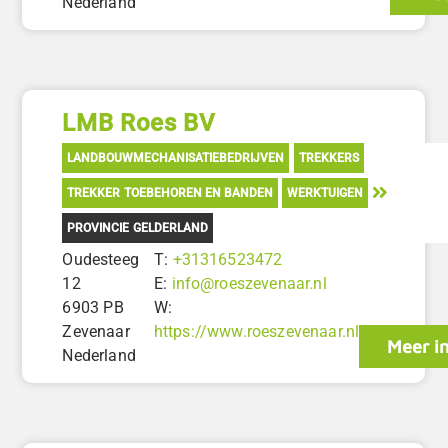
Nederland
LMB Roes BV
LANDBOUWMECHANISATIEBEDRIJVEN
TREKKERS
TREKKER TOEBEHOREN EN BANDEN
WERKTUIGEN
PROVINCIE GELDERLAND
Oudesteeg
T:
+31316523472
12
E:
info@roeszevenaar.nl
6903 PB
W:
Zevenaar
https://www.roeszevenaar.nl
Meer i
Nederland