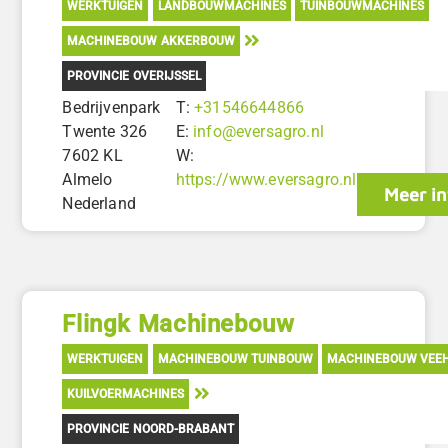
WERKTUIGEN
LANDBOUWMACHINES
TUINBOUWMACHINES
MACHINEBOUW AKKERBOUW
PROVINCIE OVERIJSSEL
Bedrijvenpark
T:
+31546644866
Twente 326
E:
info@eversagro.nl
7602 KL
W:
Almelo
https://www.eversagro.nl
Meer in
Nederland
Flingk Machinebouw
WERKTUIGEN
MACHINEBOUW TUINBOUW
MACHINEBOUW VEEH
KUILVOERMACHINES
PROVINCIE NOORD-BRABANT