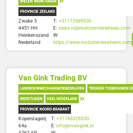
WIELEN WERKTUIGEN
PROVINCIE ZEELAND
Zwake 5
T:
+31113569500
4451 HH
E:
sales.nl@molconinterwheels.com
Heinkenszand
W:
Nederland
https://www.molconinterwheels.com
Van Gink Trading BV
LANDBOUWMECHANISATIEBEDRIJVEN
TREKKER TOEBEHOREN E
WERKTUIGEN
HEEL NEDERLAND
PROVINCIE NOORD-BRABANT
Koperslagerij
T:
+31168328030
64a
E:
info@nvangink.nl
4762 AP
W: