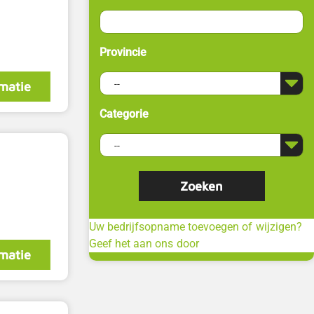
Provincie
matie
Categorie
Uw bedrijfsopname toevoegen of wijzigen?
Geef het aan ons door
matie