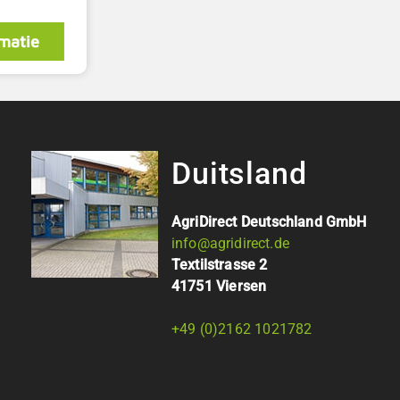
matie
Duitsland
AgriDirect Deutschland GmbH
info@agridirect.de
Textilstrasse 2
41751 Viersen
+49 (0)2162 1021782