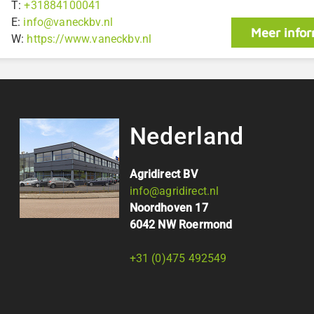
T:
+31884100041
E:
info@vaneckbv.nl
Meer infor
W:
https://www.vaneckbv.nl
Nederland
Agridirect BV
info@agridirect.nl
Noordhoven 17
6042 NW Roermond
+31 (0)475 492549