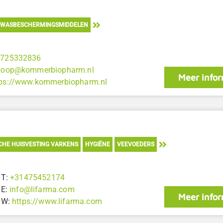
WASBESCHERMINGSMIDDELEN
1725332836
koop@kommerbiopharm.nl
Meer infor
tps://www.kommerbiopharm.nl
CHE HUISVESTING VARKENS
HYGIËNE
VEEVOEDERS
T:
+31475452174
E:
info@lifarma.com
Meer infor
W:
https://www.lifarma.com