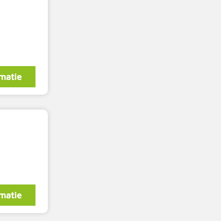
matie
matie