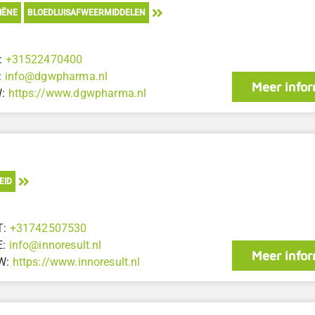
IËNE
BLOEDLUISAFWEERMIDDELEN
:
+31522470400
:
info@dgwpharma.nl
Meer infor
W:
https://www.dgwpharma.nl
EID
T:
+31742507530
E:
info@innoresult.nl
Meer infor
W:
https://www.innoresult.nl