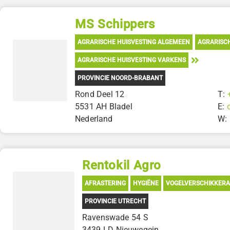
MS Schippers
AGRARISCHE HUISVESTING ALGEMEEN
AGRARISC
AGRARISCHE HUISVESTING VARKENS
PROVINCIE NOORD-BRABANT
Rond Deel 12
T:
5531 AH Bladel
E:
Nederland
W:
Rentokil Agro
AFRASTERING
HYGIËNE
VOGELVERSCHIKKER
PROVINCIE UTRECHT
Ravenswade 54 S
3439 LD Nieuwegein