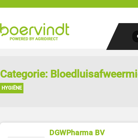
Categorie: Bloedluisafweerm
HYGIËNE
DGWPharma BV