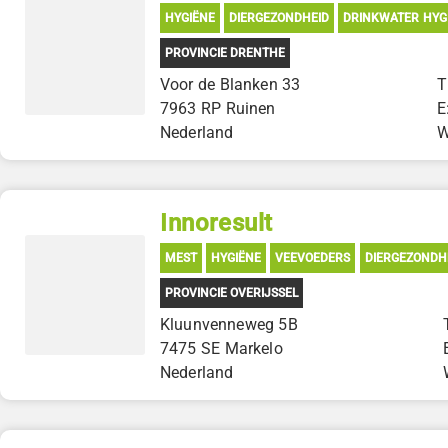
HYGIËNE
DIERGEZONDHEID
DRINKWATER HYG
PROVINCIE DRENTHE
Voor de Blanken 33
T
7963 RP Ruinen
E
Nederland
Innoresult
MEST
HYGIËNE
VEEVOEDERS
DIERGEZONDH
PROVINCIE OVERIJSSEL
Kluunvenneweg 5B
7475 SE Markelo
Nederland