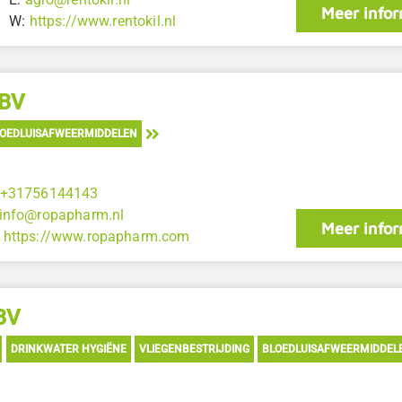
Meer infor
W:
https://www.rentokil.nl
 BV
OEDLUISAFWEERMIDDELEN
+31756144143
info@ropapharm.nl
Meer infor
:
https://www.ropapharm.com
 BV
DRINKWATER HYGIËNE
VLIEGENBESTRIJDING
BLOEDLUISAFWEERMIDDEL