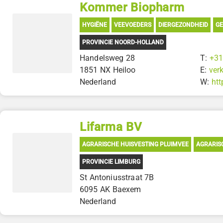
Kommer Biopharm
HYGIËNE
VEEVOEDERS
DIERGEZONDHEID
GE
PROVINCIE NOORD-HOLLAND
Handelsweg 28
T:
+3
1851 NX Heiloo
E:
ver
Nederland
W:
ht
Lifarma BV
AGRARISCHE HUISVESTING PLUIMVEE
AGRARIS
PROVINCIE LIMBURG
St Antoniusstraat 7B
6095 AK Baexem
Nederland