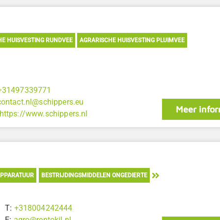
HE HUISVESTING RUNDVEE
AGRARISCHE HUISVESTING PLUIMVEE
+31497339771
contact.nl@schippers.eu
Meer infor
https://www.schippers.nl
APPARATUUR
BESTRIJDINGSMIDDELEN ONGEDIERTE
T:
+318004242444
E:
agro@rentokil.nl