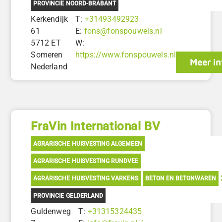
PROVINCIE NOORD-BRABANT
Kerkendijk
T:
+31493492923
61
E:
fons@fonspouwels.nl
5712 ET
W:
Someren
https://www.fonspouwels.nl
Meer in
Nederland
FraVin International BV
AGRARISCHE HUISVESTING ALGEMEEN
AGRARISCHE HUISVESTING RUNDVEE
AGRARISCHE HUISVESTING VARKENS
BETON EN BETONWAREN
PROVINCIE GELDERLAND
Guldenweg
T:
+31315324435