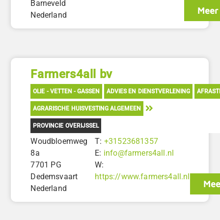
Barneveld
Meer 
Nederland
Farmers4all bv
OLIE - VETTEN - GASSEN
ADVIES EN DIENSTVERLENING
AFRAST
AGRARISCHE HUISVESTING ALGEMEEN
PROVINCIE OVERIJSSEL
Woudbloemweg
T:
+31523681357
8a
E:
info@farmers4all.nl
7701 PG
W:
Dedemsvaart
https://www.farmers4all.nl
Mee
Nederland