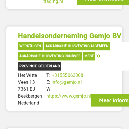
trading.nl
Handelsonderneming Gemjo BV
WERKTUIGEN
AGRARISCHE HUISVESTING ALGEMEEN
AGRARISCHE HUISVESTING RUNDVEE
MEST
PROVINCIE GELDERLAND
Het Witte
T:
+31555063308
Veen 13
E:
info@gemjo.nl
7361 EJ
W:
Beekbergen
https://www.gemjo.nl
Meer inform
Nederland