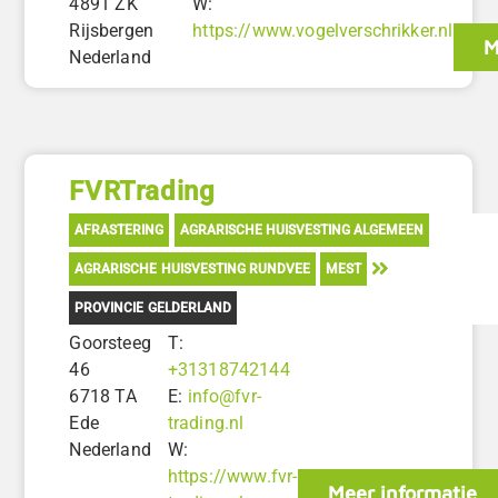
4891 ZK
W:
Rijsbergen
https://www.vogelverschrikker.nl
M
Nederland
FVRTrading
AFRASTERING
AGRARISCHE HUISVESTING ALGEMEEN
AGRARISCHE HUISVESTING RUNDVEE
MEST
PROVINCIE GELDERLAND
Goorsteeg
T:
46
+31318742144
6718 TA
E:
info@fvr-
Ede
trading.nl
Nederland
W:
https://www.fvr-
Meer informatie