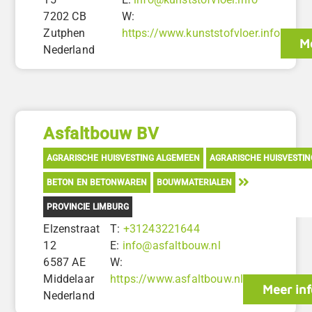
7202 CB
W:
Zutphen
https://www.kunststofvloer.info
Me
Nederland
Asfaltbouw BV
AGRARISCHE HUISVESTING ALGEMEEN
AGRARISCHE HUISVESTI
BETON EN BETONWAREN
BOUWMATERIALEN
PROVINCIE LIMBURG
Elzenstraat
T:
+31243221644
12
E:
info@asfaltbouw.nl
6587 AE
W:
Middelaar
https://www.asfaltbouw.nl
Meer inf
Nederland