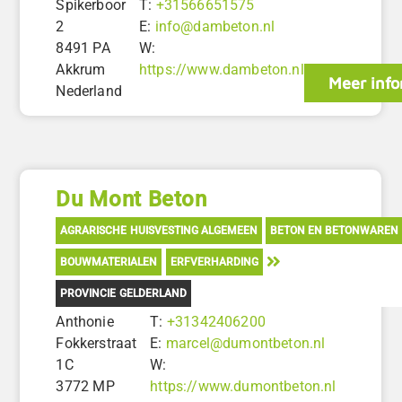
Spikerboor
T:
+31566651575
2
E:
info@dambeton.nl
8491 PA
W:
Akkrum
https://www.dambeton.nl
Meer info
Nederland
Du Mont Beton
AGRARISCHE HUISVESTING ALGEMEEN
BETON EN BETONWAREN
BOUWMATERIALEN
ERFVERHARDING
PROVINCIE GELDERLAND
Anthonie
T:
+31342406200
Fokkerstraat
E:
marcel@dumontbeton.nl
1C
W:
3772 MP
https://www.dumontbeton.nl