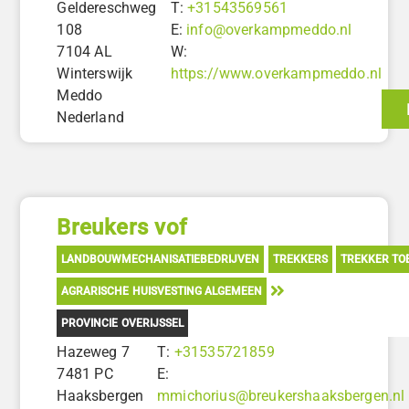
Geldereschweg
T:
+31543569561
108
E:
info@overkampmeddo.nl
7104 AL
W:
Winterswijk
https://www.overkampmeddo.nl
Meddo
Nederland
Breukers vof
LANDBOUWMECHANISATIEBEDRIJVEN
TREKKERS
TREKKER TO
AGRARISCHE HUISVESTING ALGEMEEN
PROVINCIE OVERIJSSEL
Hazeweg 7
T:
+31535721859
7481 PC
E:
Haaksbergen
mmichorius@breukershaaksbergen.nl