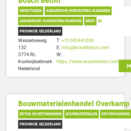
Bosch Beton
WERKTUIGEN
AGRARISCHE HUISVESTING ALGEMEEN
AGRARISCHE HUISVESTING RUNDVEE
MEST
PROVINCIE GELDERLAND
Wesselseweg
T:
+31342441050
132
E:
info@boschbeton.com
3774 RL
W:
Kootwijkerbroek
https://www.boschbeton.com
M
Nederland
Bouwmaterialenhandel Overkamp
BETON EN BETONWAREN
BOUWMATERIALEN
ERFVERHARDING
PROVINCIE GELDERLAND