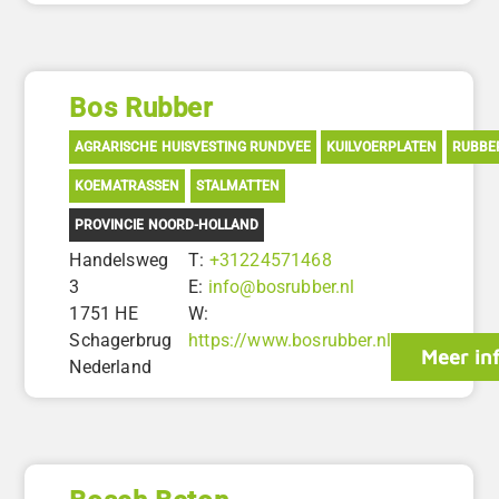
Bos Rubber
AGRARISCHE HUISVESTING RUNDVEE
KUILVOERPLATEN
RUBBE
KOEMATRASSEN
STALMATTEN
PROVINCIE NOORD-HOLLAND
Handelsweg
T:
+31224571468
3
E:
info@bosrubber.nl
1751 HE
W:
Schagerbrug
https://www.bosrubber.nl
Meer in
Nederland