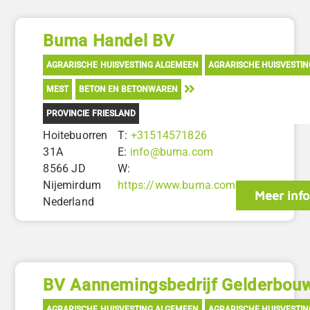
Buma Handel BV
AGRARISCHE HUISVESTING ALGEMEEN
AGRARISCHE HUISVESTI
MEST
BETON EN BETONWAREN
PROVINCIE FRIESLAND
Hoitebuorren
T:
+31514571826
31A
E:
info@buma.com
8566 JD
W:
Nijemirdum
https://www.buma.com
Meer inf
Nederland
BV Aannemingsbedrijf Gelderbou
AGRARISCHE HUISVESTING ALGEMEEN
AGRARISCHE HUISVESTI