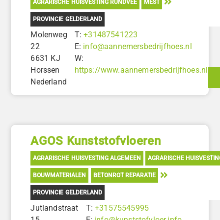
AGRARISCHE HUISVESTING RUNDVEE
MEST
PROVINCIE GELDERLAND
Molenweg
T:
+31487541223
22
E:
info@aannemersbedrijfhoes.nl
6631 KJ
W:
Horssen
https://www.aannemersbedrijfhoes.nl
Nederland
AGOS Kunststofvloeren
AGRARISCHE HUISVESTING ALGEMEEN
AGRARISCHE HUISVESTI
BOUWMATERIALEN
BETONROT REPARATIE
PROVINCIE GELDERLAND
Jutlandstraat
T:
+31575545995
15
E:
info@kunststofvloer.info