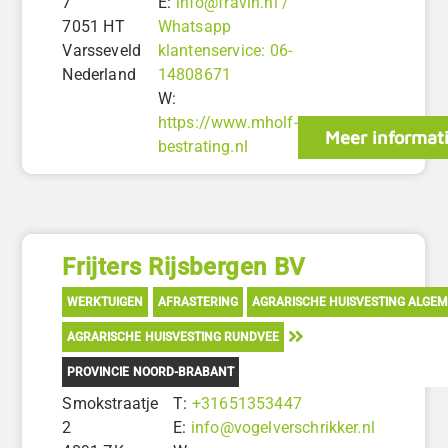
7
E:
info@fravin.nl /
7051 HT
Whatsapp
Varsseveld
klantenservice: 06-
Nederland
14808671
W:
https://www.mholf-
Meer informat
bestrating.nl
Frijters Rijsbergen BV
WERKTUIGEN
AFRASTERING
AGRARISCHE HUISVESTING ALGE
AGRARISCHE HUISVESTING RUNDVEE
PROVINCIE NOORD-BRABANT
Smokstraatje
T:
+31651353447
2
E:
info@vogelverschrikker.nl