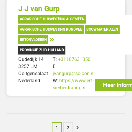
J J van Gurp
AGRARISCHE HUISVESTING ALGEMEEN
AGRARISCHE HUISVESTING RUNDVEE
BOUWMATERIALEN
BETONVLOEREN
PROVINCIE ZUID-HOLLAND
Oudedijk 14
T:
+31187631350
3257 LM
E:
Ooltgensplaat
jvangurp@solcon.nl
Nederland
W:
https://www.erf-
Meer inform
sierbestrating.nl
Volgende
1
2