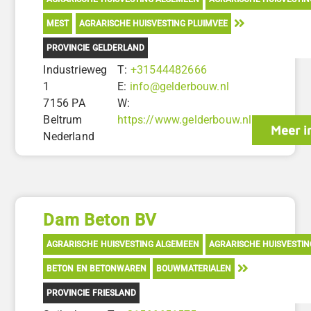
MEST
AGRARISCHE HUISVESTING PLUIMVEE
PROVINCIE GELDERLAND
Industrieweg
T:
+31544482666
1
E:
info@gelderbouw.nl
7156 PA
W:
Beltrum
https://www.gelderbouw.nl
Meer i
Nederland
Dam Beton BV
AGRARISCHE HUISVESTING ALGEMEEN
AGRARISCHE HUISVESTI
BETON EN BETONWAREN
BOUWMATERIALEN
PROVINCIE FRIESLAND