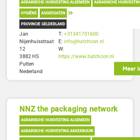
AGRARISCHE HUISVESTING ALGEMEEN
AGRARISCHE HUISVESTIN
HYGIËNE
AGGREGATEN
PROVINCIE GELDERLAND
Jan
T:
+31341701600
Nijenhuisstraat
E:
info@hatchcon.nl
12
W:
3882 HS
https://www.hatchcon.nl
Putten
Meer i
Nederland
NNZ the packaging network
AGRARISCHE HUISVESTING ALGEMEEN
AGRARISCHE HUISVESTING AKKERBOUW