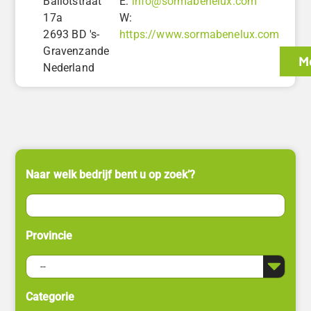
Ballotstraat
E:
info@sormabenelux.com
17a
W:
2693 BD 's-
https://www.sormabenelux.com
Gravenzande
Me
Nederland
Naar welk bedrijf bent u op zoek’?
Provincie
Categorie