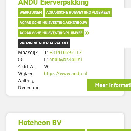
ANDU Eierverpakking
WERKTUIGEN
AGRARISCHE HUISVESTING ALGEMEEN
AGRARISCHE HUISVESTING AKKERBOUW
AGRARISCHE HUISVESTING PLUIMVEE
PROVINCIE NOORD-BRABANT
Maasdijk
T:
+31416692112
88
E:
andu@xs4all.nl
4261 AL
W:
Wijk en
https://www.andu.nl
Aalburg
Meer informat
Nederland
Hatchcon BV