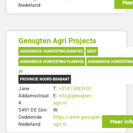
Meer
Nederland
Genugten Agri Projects
AGRARISCHE HUISVESTING RUNDVEE
MEST
AGRARISCHE HUISVESTING PLUIMVEE
AGRARISCHE HUISVESTIN
PROVINCIE NOORD-BRABANT
Jane
T:
+31413483100
Addamsstraat
E:
info@genugten-
4
agri.nl
5491 DE Sint-
W:
Oedenrode
https://www.genugten-
Meer inf
Nederland
agri.nl