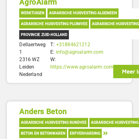
AgroAlarm
WERKTUIGEN
AGRARISCHE HUISVESTING ALGEMEEN
AGRARISCHE HUISVESTING PLUIMVEE
AGRARISCHE HUISVESTIN
PROVINCIE ZUID-HOLLAND
Dellaertweg
T:
+31884621212
1
E:
info@agroalarm.com
2316 WZ
W:
Leiden
https://www.agroalarm.com
Meer i
Nederland
Anders Beton
AGRARISCHE HUISVESTING RUNDVEE
AGRARISCHE HUISVESTING
BETON EN BETONWAREN
ERFVERHARDING