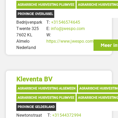
AGRARISCHE HUISVESTING PLUIMVEE
AGRARISCHE HUISVESTIN
PROVINCIE OVERIJSSEL
Bedrijvenpark
T:
+31546574645
Twente 325
E:
info@jwespo.com
7602 KL
W:
Almelo
https://www.jwespo.com
Meer in
Nederland
Kleventa BV
AGRARISCHE HUISVESTING ALGEMEEN
AGRARISCHE HUISVESTI
AGRARISCHE HUISVESTING PLUIMVEE
AGRARISCHE HUISVESTIN
PROVINCIE GELDERLAND
Newtonstraat
T:
+31544372994