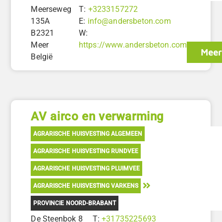
Meerseweg
T:
+3233157272
135A
E:
info@andersbeton.com
B2321
W:
Meer
https://www.andersbeton.com
Meer
België
AV airco en verwarming
AGRARISCHE HUISVESTING ALGEMEEN
AGRARISCHE HUISVESTING RUNDVEE
AGRARISCHE HUISVESTING PLUIMVEE
AGRARISCHE HUISVESTING VARKENS
PROVINCIE NOORD-BRABANT
De Steenbok 8
T:
+31735225693