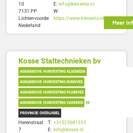
10
E:
info@kleventa.nl
7131 PP
W:
Lichtenvoorde
https://www.kleventa.nl
Meer in
Nederland
Kosse Staltechnieken bv
AGRARISCHE HUISVESTING ALGEMEEN
AGRARISCHE HUISVESTING RUNDVEE
AGRARISCHE HUISVESTING PLUIMVEE
AGRARISCHE HUISVESTING VARKENS
PROVINCIE OVERIJSSEL
Herenstraat
T:
+31523681333
7
E:
info@kosse.nl