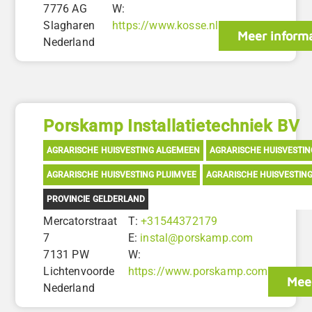
7776 AG
W:
Slagharen
https://www.kosse.nl
Meer informa
Nederland
Porskamp Installatietechniek BV
AGRARISCHE HUISVESTING ALGEMEEN
AGRARISCHE HUISVESTI
AGRARISCHE HUISVESTING PLUIMVEE
AGRARISCHE HUISVESTIN
PROVINCIE GELDERLAND
Mercatorstraat
T:
+31544372179
7
E:
instal@porskamp.com
7131 PW
W:
Lichtenvoorde
https://www.porskamp.com
Meer
Nederland