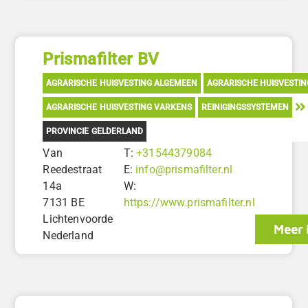
Prismafilter BV
AGRARISCHE HUISVESTING ALGEMEEN
AGRARISCHE HUISVESTIN
AGRARISCHE HUISVESTING VARKENS
REINIGINGSSYSTEMEN
PROVINCIE GELDERLAND
Van
T:
+31544379084
Reedestraat
E:
info@prismafilter.nl
14a
W:
7131 BE
https://www.prismafilter.nl
Lichtenvoorde
Meer 
Nederland