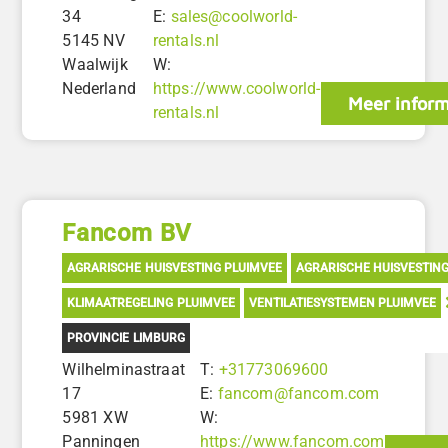
34
E:
sales@coolworld-
5145 NV
rentals.nl
Waalwijk
W:
Nederland
https://www.coolworld-
Meer inform
rentals.nl
Fancom BV
AGRARISCHE HUISVESTING PLUIMVEE
AGRARISCHE HUISVESTIN
KLIMAATREGELING PLUIMVEE
VENTILATIESYSTEMEN PLUIMVEE
PROVINCIE LIMBURG
Wilhelminastraat
T:
+31773069600
17
E:
fancom@fancom.com
5981 XW
W:
Panningen
https://www.fancom.com