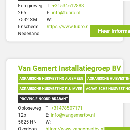
Euregioweg
T:
+31534612888
265
E:
info@tubro.nl
7532 SM
W:
Enschede
https://www.tubro.nl
Meer informa
Nederland
Van Gemert Installatiegroep BV
AGRARISCHE HUISVESTING ALGEMEEN
AGRARISCHE HUISVESTI
AGRARISCHE HUISVESTING PLUIMVEE
AGRARISCHE HUISVESTIN
PROVINCIE NOORD-BRABANT
Oploseweg
T:
+31478507171
12b
E:
info@vangemertbv.nl
5825 HN
W:
Overloon
https://www.vangemertbv.nl