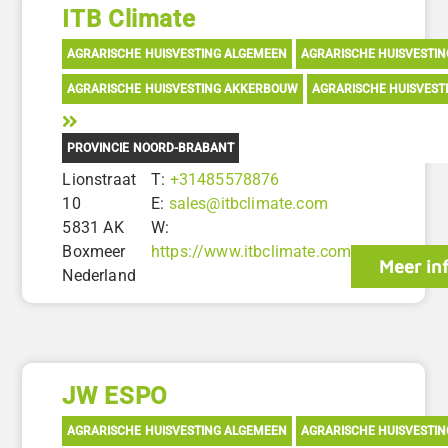
ITB Climate
AGRARISCHE HUISVESTING ALGEMEEN
AGRARISCHE HUISVESTI
AGRARISCHE HUISVESTING AKKERBOUW
AGRARISCHE HUISVEST
PROVINCIE NOORD-BRABANT
Lionstraat
T:
+31485578876
10
E:
sales@itbclimate.com
5831 AK
W:
Boxmeer
https://www.itbclimate.com
Meer in
Nederland
JW ESPO
AGRARISCHE HUISVESTING ALGEMEEN
AGRARISCHE HUISVESTI