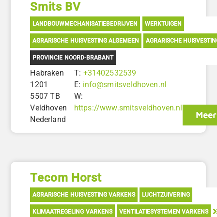
Smits BV
LANDBOUWMECHANISATIEBEDRIJVEN
WERKTUIGEN
AGRARISCHE HUISVESTING ALGEMEEN
AGRARISCHE HUISVESTI
PROVINCIE NOORD-BRABANT
Habraken
T:
+31402532539
1201
E:
info@smitsveldhoven.nl
5507 TB
W:
Veldhoven
https://www.smitsveldhoven.nl
Meer
Nederland
Tecom Horst
AGRARISCHE HUISVESTING VARKENS
LUCHTZUIVERING
KLIMAATREGELING VARKENS
VENTILATIESYSTEMEN VARKENS