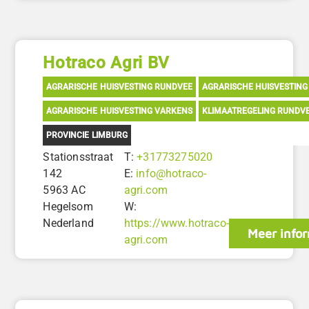
Hotraco Agri BV
AGRARISCHE HUISVESTING RUNDVEE
AGRARISCHE HUISVESTING
AGRARISCHE HUISVESTING VARKENS
KLIMAATREGELING RUNDV
PROVINCIE LIMBURG
Stationsstraat
T:
+31773275020
142
E:
info@hotraco-
5963 AC
agri.com
Hegelsom
W:
Nederland
https://www.hotraco-
Meer info
agri.com