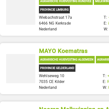
AGRARISCHE HUISVESTING RUNDVEE
MELKWIN
PROVINCIE LIMBURG
Wiebachstraat 17a
T:
6466 NG Kerkrade
E:
Nederland
W
MAYO Koematras
AGRARISCHE HUISVESTING ALGEMEEN
AGRARIS
PROVINCIE GELDERLAND
Wehlseweg 10
T:
7035 CE Kilder
E:
Nederland
W: