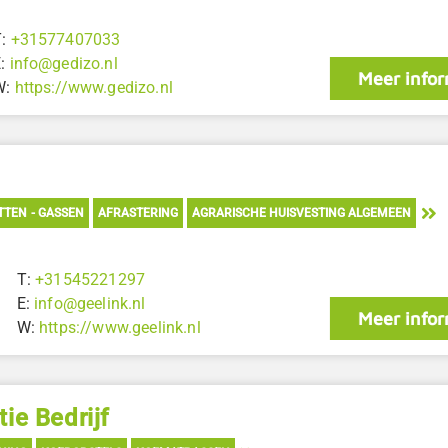
T:
+31577407033
E:
info@gedizo.nl
Meer infor
W:
https://www.gedizo.nl
ETTEN - GASSEN
AFRASTERING
AGRARISCHE HUISVESTING ALGEMEEN
T:
+31545221297
E:
info@geelink.nl
Meer infor
W:
https://www.geelink.nl
ie Bedrijf