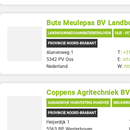
Buts Meulepas BV Land
LANDBOUWMECHANISATIEBEDRIJVEN
OLIE - V
PROVINCIE NOORD-BRABANT
Alanenweg 1
T:
+3
5342 PV Oss
E:
inf
Nederland
W:
ht
Coppens Agritechniek BV
AGRARISCHE HUISVESTING RUNDVEE
MELKWIN
PROVINCIE NOORD-BRABANT
Heijerdijk 1
5563 BP Westerhoven