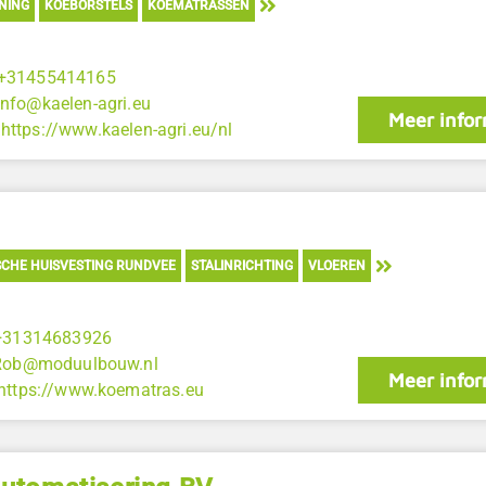
NING
KOEBORSTELS
KOEMATRASSEN
+31455414165
info@kaelen-agri.eu
Meer infor
:
https://www.kaelen-agri.eu/nl
CHE HUISVESTING RUNDVEE
STALINRICHTING
VLOEREN
+31314683926
Rob@moduulbouw.nl
Meer infor
https://www.koematras.eu