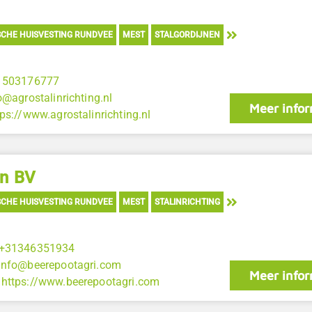
CHE HUISVESTING RUNDVEE
MEST
STALGORDIJNEN
1503176777
o@agrostalinrichting.nl
Meer infor
tps://www.agrostalinrichting.nl
en BV
CHE HUISVESTING RUNDVEE
MEST
STALINRICHTING
+31346351934
info@beerepootagri.com
Meer infor
:
https://www.beerepootagri.com