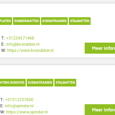
PLATEN
RUBBERMATTEN
KOEMATRASSEN
STALMATTEN
T:
+31224571468
E:
info@bosrubber.nl
Meer infor
W:
https://www.bosrubber.nl
CHTING RUNDVEE
KOEMATRASSEN
STALMATTEN
T:
+31512237800
E:
info@spinder.nl
Meer infor
W:
https://www.spinder.nl