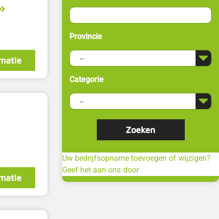
Provincie
matie
Categorie
Uw bedrijfsopname toevoegen of wijzigen?
Geef het aan ons door
matie