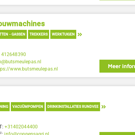
bouwmachines
ETTEN - GASSEN
TREKKERS
WERKTUIGEN
1412648390
o@butsmeulepas.nl
Meer infor
tps://www.butsmeulepas.nl
NING
VACUÜMPOMPEN
DRINKINSTALLATIES RUNDVEE
T:
+31402044400
E:
info@coppensagri.nl