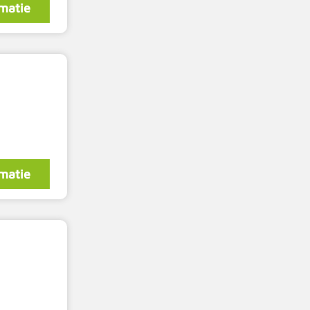
matie
matie