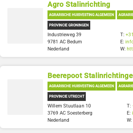
Agro Stalinrichting
AGRARISCHE HUISVESTING ALGEMEEN
AGRARIS
PROVINCIE GRONINGEN
Industrieweg 39
T:
+3
9781 AC Bedum
E:
inf
Nederland
W:
ht
Beerepoot Stalinrichting
AGRARISCHE HUISVESTING ALGEMEEN
AGRARIS
PROVINCIE UTRECHT
Willem Stuutlaan 10
T:
3769 AC Soesterberg
E:
Nederland
W