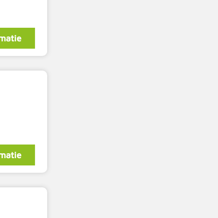
matie
matie