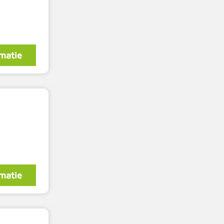
matie
matie