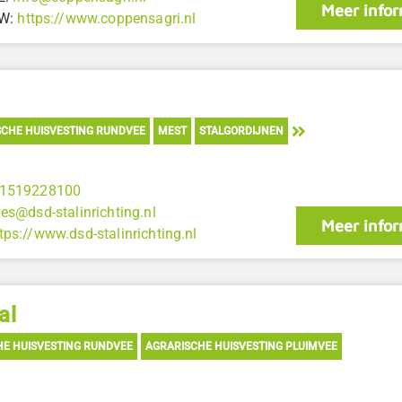
Meer infor
W:
https://www.coppensagri.nl
CHE HUISVESTING RUNDVEE
MEST
STALGORDIJNEN
1519228100
les@dsd-stalinrichting.nl
Meer infor
tps://www.dsd-stalinrichting.nl
al
HE HUISVESTING RUNDVEE
AGRARISCHE HUISVESTING PLUIMVEE