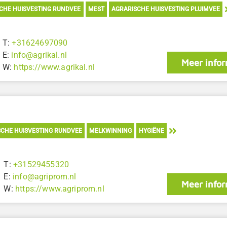
CHE HUISVESTING RUNDVEE
MEST
AGRARISCHE HUISVESTING PLUIMVEE
T:
+31624697090
E:
info@agrikal.nl
Meer infor
W:
https://www.agrikal.nl
CHE HUISVESTING RUNDVEE
MELKWINNING
HYGIËNE
T:
+31529455320
E:
info@agriprom.nl
Meer infor
W:
https://www.agriprom.nl