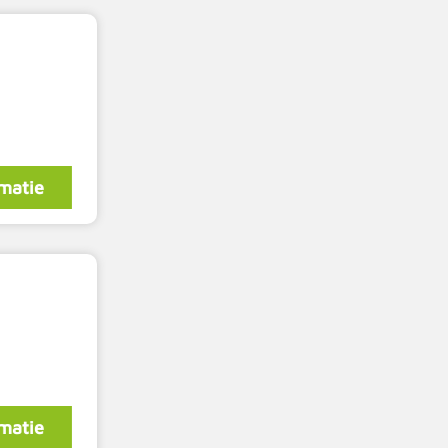
matie
matie