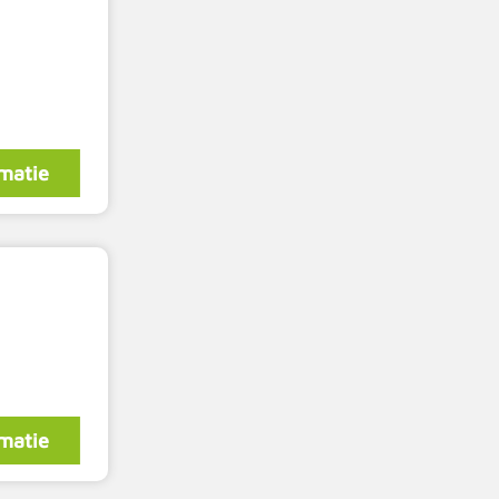
matie
matie