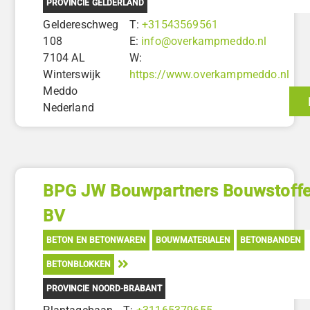
PROVINCIE GELDERLAND
Geldereschweg
T:
+31543569561
108
E:
info@overkampmeddo.nl
7104 AL
W:
Winterswijk
https://www.overkampmeddo.nl
Meddo
Nederland
BPG JW Bouwpartners Bouwstoff
BV
BETON EN BETONWAREN
BOUWMATERIALEN
BETONBANDEN
BETONBLOKKEN
PROVINCIE NOORD-BRABANT