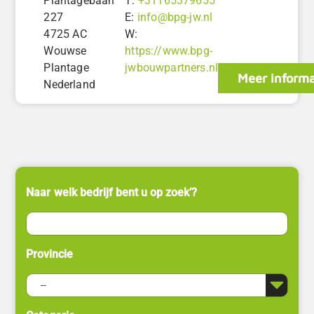
Plantagebaan
T:
+31165379655
227
E:
info@bpg-jw.nl
4725 AC
W:
Wouwse
https://www.bpg-
Plantage
jwbouwpartners.nl
Meer informa
Nederland
Naar welk bedrijf bent u op zoek’?
Provincie