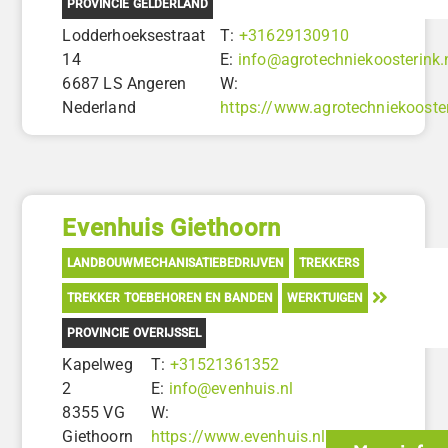
PROVINCIE GELDERLAND
Lodderhoeksestraat
T:
+31629130910
14
E:
info@agrotechniekoosterink.
6687 LS Angeren
W:
Nederland
https://www.agrotechniekooster
Evenhuis Giethoorn
LANDBOUWMECHANISATIEBEDRIJVEN
TREKKERS
TREKKER TOEBEHOREN EN BANDEN
WERKTUIGEN
PROVINCIE OVERIJSSEL
Kapelweg
T:
+31521361352
2
E:
info@evenhuis.nl
8355 VG
W:
Giethoorn
https://www.evenhuis.nl