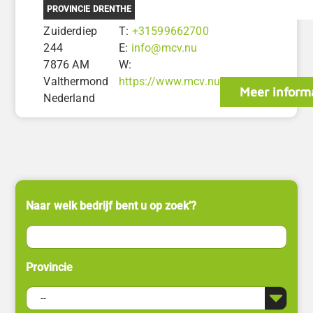
PROVINCIE DRENTHE
Zuiderdiep
T:
+31599662700
244
E:
info@mcv.nu
7876 AM
W:
Valthermond
https://www.mcv.nu
Meer inform
Nederland
Naar welk bedrijf bent u op zoek’?
Provincie