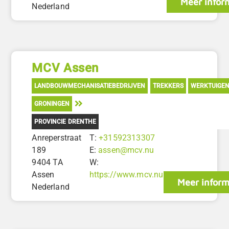
Meer infor
Nederland
MCV Assen
LANDBOUWMECHANISATIEBEDRIJVEN
TREKKERS
WERKTUIGE
GRONINGEN
PROVINCIE DRENTHE
Anreperstraat
T:
+31592313307
189
E:
assen@mcv.nu
9404 TA
W:
Assen
https://www.mcv.nu
Meer inform
Nederland