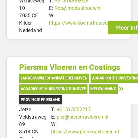
Wehlseweg
T:
+31314683926
10
E:
Rob@moduulbouw.nl
7035 CE
W:
Kilder
https://www.koematras.eu
Meer in
Nederland
Piersma Vloeren en Coatings
LANDBOUWMECHANISATIEBEDRIJVEN
AGRARISCHE HUISVESTIN
AGRARISCHE HUISVESTING RUNDVEE
MELKWINNING
PROVINCIE FRIESLAND
Jetze
T:
+31513552217
Veldstraweg
E:
pier@piersmavloeren.nl
89
W:
8514 CN
https://www.piersmavloeren.nl