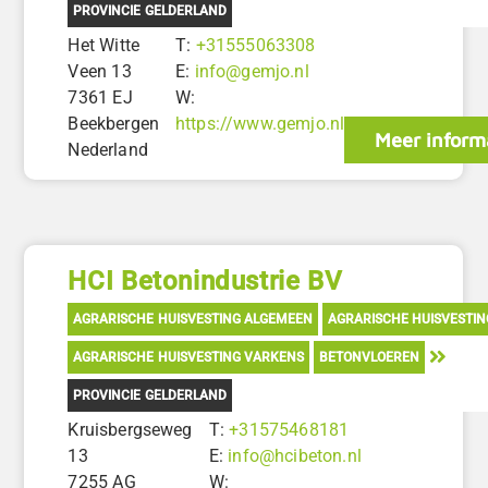
PROVINCIE GELDERLAND
Het Witte
T:
+31555063308
Veen 13
E:
info@gemjo.nl
7361 EJ
W:
Beekbergen
https://www.gemjo.nl
Meer inform
Nederland
HCI Betonindustrie BV
AGRARISCHE HUISVESTING ALGEMEEN
AGRARISCHE HUISVESTI
AGRARISCHE HUISVESTING VARKENS
BETONVLOEREN
PROVINCIE GELDERLAND
Kruisbergseweg
T:
+31575468181
13
E:
info@hcibeton.nl
7255 AG
W: