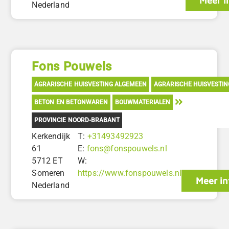
Meer i
Nederland
Fons Pouwels
AGRARISCHE HUISVESTING ALGEMEEN
AGRARISCHE HUISVESTI
BETON EN BETONWAREN
BOUWMATERIALEN
PROVINCIE NOORD-BRABANT
Kerkendijk
T:
+31493492923
61
E:
fons@fonspouwels.nl
5712 ET
W:
Someren
https://www.fonspouwels.nl
Meer in
Nederland