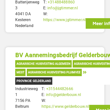
Batterijenweg
T:
+31488488860
3
E:
info@jgtimmer.nl
4041 DA
W:
Kesteren
https://www.jgtimmer.nl
Meer inf
Nederland
BV Aannemingsbedrijf Gelderbou
AGRARISCHE HUISVESTING ALGEMEEN
AGRARISCHE HUISVESTI
MEST
AGRARISCHE HUISVESTING PLUIMVEE
PROVINCIE GELDERLAND
Industrieweg
T:
+31544482666
1
E:
info@gelderbouw.nl
7156 PA
W:
Beltrum
https://www.gelderbouw.nl