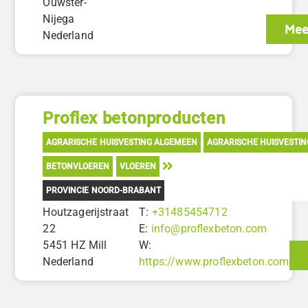
Ouwster-
Nijega
Mee
Nederland
Proflex betonproducten
AGRARISCHE HUISVESTING ALGEMEEN
AGRARISCHE HUISVESTI
BETONVLOEREN
VLOEREN
PROVINCIE NOORD-BRABANT
Houtzagerijstraat
T:
+31485454712
22
E:
info@proflexbeton.com
5451 HZ Mill
W:
Nederland
https://www.proflexbeton.com