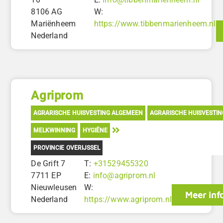
8106 AG
W:
Mariënheem
https://www.tibbenmarienheem.nl
Nederland
Agriprom
AGRARISCHE HUISVESTING ALGEMEEN
AGRARISCHE HUISVESTI
MELKWINNING
HYGIËNE
PROVINCIE OVERIJSSEL
De Grift 7
T:
+31529455320
7711 EP
E:
info@agriprom.nl
Nieuwleusen
W:
Meer inf
Nederland
https://www.agriprom.nl