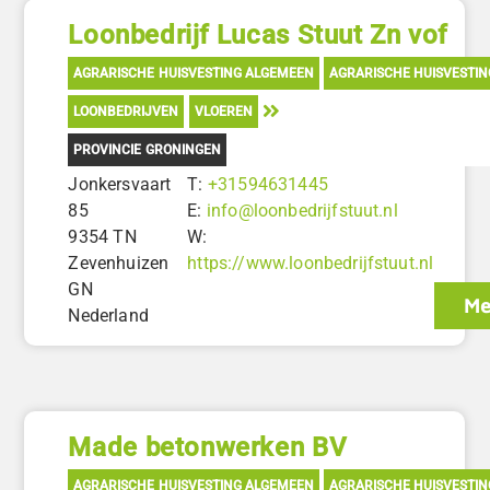
Loonbedrijf Lucas Stuut Zn vof
AGRARISCHE HUISVESTING ALGEMEEN
AGRARISCHE HUISVESTI
LOONBEDRIJVEN
VLOEREN
PROVINCIE GRONINGEN
Jonkersvaart
T:
+31594631445
85
E:
info@loonbedrijfstuut.nl
9354 TN
W:
Zevenhuizen
https://www.loonbedrijfstuut.nl
GN
Me
Nederland
Made betonwerken BV
AGRARISCHE HUISVESTING ALGEMEEN
AGRARISCHE HUISVESTI