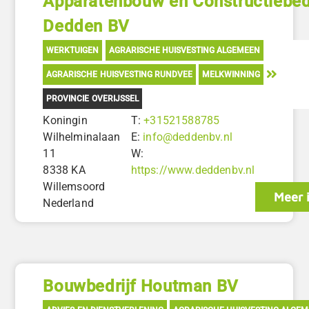
Apparatenbouw en Constructiebedr
Dedden BV
WERKTUIGEN
AGRARISCHE HUISVESTING ALGEMEEN
AGRARISCHE HUISVESTING RUNDVEE
MELKWINNING
PROVINCIE OVERIJSSEL
Koningin
T:
+31521588785
Wilhelminalaan
E:
info@deddenbv.nl
11
W:
8338 KA
https://www.deddenbv.nl
Willemsoord
Meer 
Nederland
Bouwbedrijf Houtman BV