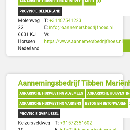
AGRARISCHE HUISVESTING RUNDVEE
MEST
PROVINCIE GELDERLAND
Molenweg
T:
+31487541223
22
E:
info@aannemersbedrijfhoes.nl
6631 KJ
W:
Horssen
https://www.aannemersbedrijfhoes.nl
Nederland
Aannemingsbedrijf Tibben Marië
AGRARISCHE HUISVESTING ALGEMEEN
AGRARISCHE HUISVESTI
AGRARISCHE HUISVESTING VARKENS
BETON EN BETONWAREN
PROVINCIE OVERIJSSEL
Keizersveldweg
T:
+31572351602
10
E:
info@tibbenmarienheem.nl