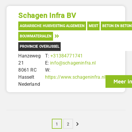
Schagen Infra BV
AGRARISCHE HUISVESTING ALGEMEEN
MEST
BETON EN BETO
BOUWMATERIALEN
PROVINCIE OVERIJSSEL
Hanzeweg
T:
+31384771741
21
E:
info@schageninfra.nl
8061 RC
W:
Hasselt
https://www.schageninfra.nl
Meer in
Nederland
Volgende
1
2