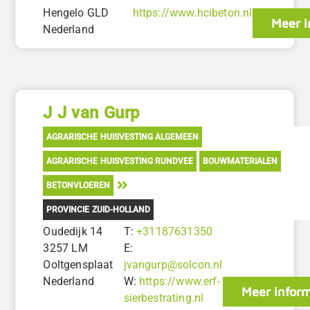
Hengelo GLD
https://www.hcibeton.nl
Meer i
Nederland
J J van Gurp
AGRARISCHE HUISVESTING ALGEMEEN
AGRARISCHE HUISVESTING RUNDVEE
BOUWMATERIALEN
BETONVLOEREN
PROVINCIE ZUID-HOLLAND
Oudedijk 14
T:
+31187631350
3257 LM
E:
Ooltgensplaat
jvangurp@solcon.nl
Nederland
W:
https://www.erf-
Meer inform
sierbestrating.nl