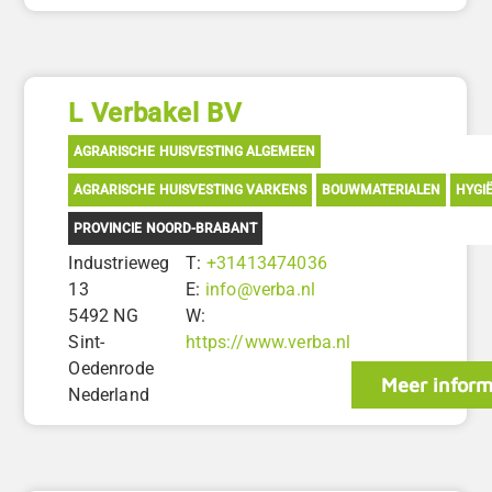
L Verbakel BV
AGRARISCHE HUISVESTING ALGEMEEN
AGRARISCHE HUISVESTING VARKENS
BOUWMATERIALEN
HYGI
PROVINCIE NOORD-BRABANT
Industrieweg
T:
+31413474036
13
E:
info@verba.nl
5492 NG
W:
Sint-
https://www.verba.nl
Oedenrode
Meer inform
Nederland