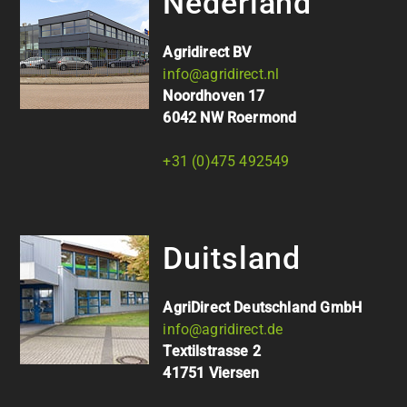
Nederland
Agridirect BV
info@agridirect.nl
Noordhoven 17
6042 NW Roermond
+31 (0)475 492549
Duitsland
AgriDirect Deutschland GmbH
info@agridirect.de
Textilstrasse 2
41751 Viersen