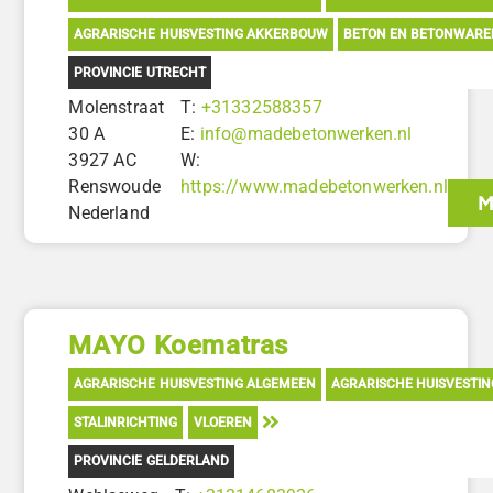
AGRARISCHE HUISVESTING AKKERBOUW
BETON EN BETONWARE
PROVINCIE UTRECHT
Molenstraat
T:
+31332588357
30 A
E:
info@madebetonwerken.nl
3927 AC
W:
Renswoude
https://www.madebetonwerken.nl
M
Nederland
MAYO Koematras
AGRARISCHE HUISVESTING ALGEMEEN
AGRARISCHE HUISVESTI
STALINRICHTING
VLOEREN
PROVINCIE GELDERLAND